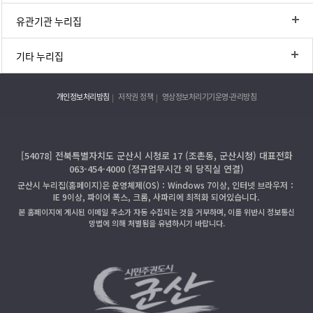
유관기관 누리집
기타 누리집
개인정보처리방침
저작권 정책
영상정보처리기기운영·관리방침
[54078] 전북특별자치도 군산시 시청로 17 (조촌동, 군산시청) 대표전화
063-454-4000 (정규업무시간 외 당직실 연결)
군산시 누리집(홈페이지)은 운영체제(OS)：Windows 7이상, 인터넷 브라우저：
IE 9이상, 파이어 폭스, 크롬, 사파리에 최적화 되어있습니다.
본 홈페이지에 게시된 이메일 주소가 자동 수집되는 것을 거부하며, 이를 위반시 정보통신
망법에 의해 처벌됨을 유념하시기 바랍니다.