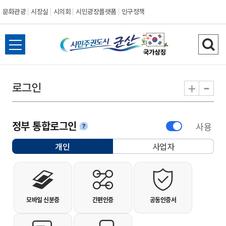
문화관광
시장실
시의회
시민광장플랫폼
인구정책
시민주권도시 군
전체메뉴 열기
검색
-
+
로그인
정부 통합로그인
사용
안내
개인
사업자
선택됨
개인사용자 로그인
모바일 신분증
간편인증
공동인증서