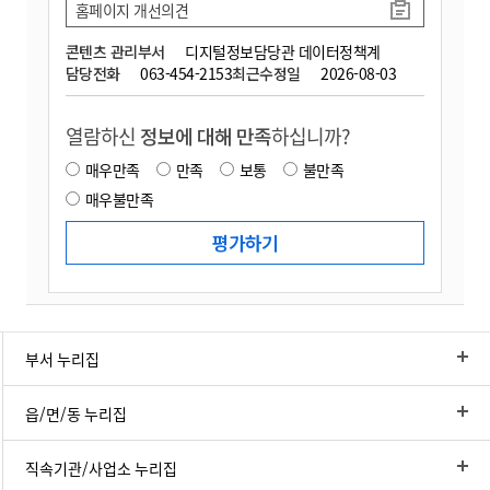
홈페이지 개선의견
콘텐츠 관리부서
디지털정보담당관 데이터정책계
담당전화
063-454-2153
최근수정일
2026-08-03
열람하신
정보에 대해 만족
하십니까?
매우만족
만족
보통
불만족
매우불만족
부서 누리집
읍/면/동 누리집
직속기관/사업소 누리집