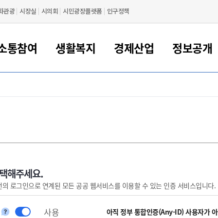
화관광
시장실
시의회
시민광장플랫폼
인구정책
소통참여
생활복지
경제산업
정보공개
새만금 해양거점도시 군산
정보공개 목록/청구
시민참여서비스
여권 민원
기업지원
교육
군산시 소개
군산시 관할권 주요논리
각종 신고/민원
사전정보공표
일자리/창업
차량 민원
상하수도
시청안내
새만금 관할구역 결
주민등록/인감/가
교통안내
기업목록
인사운영
SNS소식
여권발급안내
시민광장플랫폼
교육지원
투자기업 인센티브
정보공개 목록/청구
군산 현황
차량등록사업소 안내
하수도 계획
군산시 명장
사전정보공표
청사종합안내
주민등록/인감/가
시내버스
일반기업 목록
2022년도 통계
조직도
여권 서식
시장에게 바란다
평생교육
기업지원정책
군산의 역사
차량 신규/이전 등록
상수도시설
구인구직
수시공표
전화번호안내
각종서식
택시
사회적경제기업
2023년도 통계
업무
나의민원
학자금대출이자지원
경제 공지/서식
수상현황
저당권 설정/말소 등록
수질검사
청년뜰(청년센터/창업센터)
부서별 팩스번호
시외버스/고속버스
공장 검색
2024년도 통계
부서소
나도한마디
우리아이 꿈탐험 지원사업
기업애로해소SOS
자연지리특성
등록원부 열람/발급
상수도/하수도 요금
시청 오시는 길
철도/항공
2025년도 통계
부서별 
군산시사회적경제지원센터
칭찬합시다
시민정보화교육
강소연구개발특구
행정구역/행정지도
자동차 등록 서식
요금조회납부시스템
여객선
선택해주세요.
번의 로그인으로 연계된 모든 공공 웹서비스를 이용할 수 있는 인증 서비스입니다.
설문조사
부모학교예약시스템
자매결연/국제협력 도시
자동차 과태료 조회 및 납부
공공하수처리시설
교통 관련사이트
일자리 지원사업
자원봉사참여
군산어린이시청
군산의 상징
자동차 정기(종합)검사 기
주정차단속 문자알
일자리지원센터
사용
간조회 및 검사예약
스
아직 정부 통합인증(Any-ID) 사용자가 
전자민원창
적극행정
디지털배움터