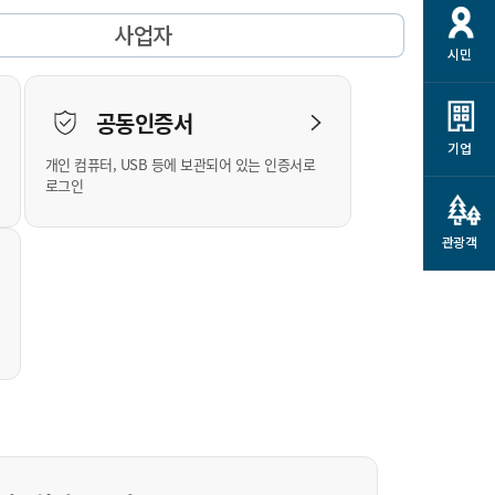
개
재정정보 공개
공공저작물
션
사업자
시민
통계정보
행정규제개혁
소상공인 지원
민방위/재난안전
시스템
행정규제개혁안내
고유가 피해지원금
공동인증서
민방위
규제신문고
군산사랑배달 배달의명수
기업
개인 컴퓨터, USB 등에 보관되어 있는 인증서로
재난안전
규제입증요청
카드수수료 지원
로그인
풍수해보험
사
규제정보포털
소상공인지원
재해예방
관광객
관련기관 안내
군산시착한가격업소
시민대상보험
통계
영조물 배상보험
인 현황
군산시민 안전보험
군산시민 자전거보험
군산 상품
농업인안전보험 농가부담
 가이드북
금 지원사업