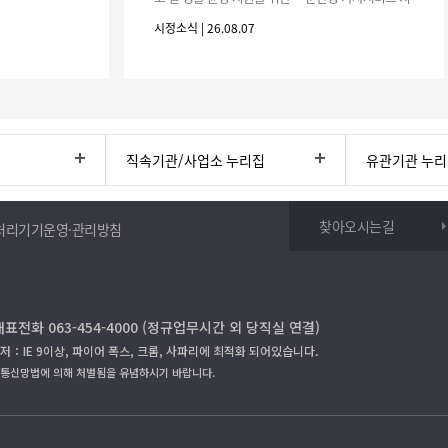
원사업」하반기 이용자를 다음과 같이 추가 모집하오
시정소식 | 26.08.07
니 많은 참여 바랍니다. 1
직속기관/사업소 누리집
유관기관 누
찾아오시는길
처리기기운영·관리방침
대표전화 063-454-4000 (정규업무시간 외 당직실 연결)
저：IE 9이상, 파이어 폭스, 크롬, 사파리에 최적화 되어있습니다.
보통신망법에 의해 처벌됨을 유념하시기 바랍니다.