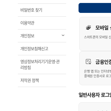
계약정보공개
전화번호안내
전화번호안내
전화번호안내
전화번호안내
전화번호안내
전화번호안내
전화번호안내
전화번호안내
군산시보
장사정보
열림
비밀번호 찾기
입찰/계약정보
읍면동소식
주민복지 안내서
주요시책
수산업
찾아오시는길
찾아오시는길
찾아오시는길
찾아오시는길
찾아오시는길
찾아오시는길
찾아오시는길
찾아오시는길
개인사용자 
용역과제
민원편의제도
열림
웹진 열린군산
이용약관
시정계획
어업현황
모바일
타기관소식
민원 1회방문 처리제
주요업무
수산물 안전정보
열림
개인정보
스마트폰의 모바일 
어디서나 민원처리제
시정백서
군산수산물 소비촉진행사
상품권 구매 사용 및 관리
사전심사 청구제도
열림
개인정보침해신고
군산 특화 수산물
민원인 후견인제
금융인
영상정보처리기기운영·관
복합민원 상담예약제
열림
리방침
폐업신고 원스톱서비스
은행 앱 또는 인터넷
결제원 인증서로 로
납세자 보호관제도
열림
저작권 정책
『안심상속』 원스톱 서비
스
일반사용자 로그