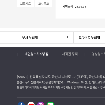
보도자료
고시공고
시정소식 | 26.08.07
부서 누리집
읍/면/동 누리집
개인정보처리방침
저작권 정책
영상정보
[54078] 전북특별자치도 군산시 시청로 17 (조촌동, 군산시청) 
군산시 누리집(홈페이지)은 운영체제(OS)：Windows 7이상, 인터넷 브라우
본 홈페이지에 게시된 이메일 주소가 자동 수집되는 것을 거부하며, 이를 위반시 정