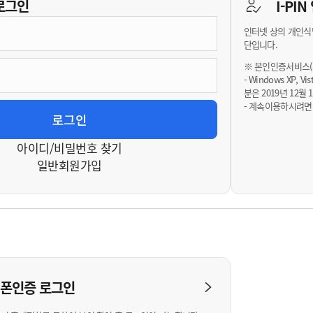
기부자 예우제
로그인
I-PI
기부자 명예의 전당
인터넷 상의 개인식
기금사업
단입니다.
군산시 답례품
※ 본인인증서비스(휴
- Windows XP, 
고향사랑기부제 소식
분은 2019년 12
- 계속이용하시려면
아이디/비밀번호 찾기
일반회원가입
대폰인증
로그인