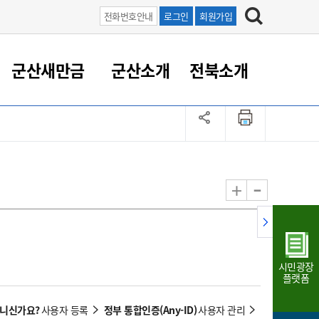
전화번호안내
로그인
회원가입
군산새만금
군산소개
전북소개
정 대응
족관계
부서/업무
RE100의 중심 새만금
도시/공원/주택
산업인프라
정책실명제
토지/건축
읍면동 안내
군산새만금 홍보 영상
조직운영6대지표
농업/축산업
도시재생
지방세
족관계
도시계획/지구단위계획
군산국가산업단지
정책실명제 안내
지방세
도시재생사업
민선8기 농업비전/발전방
공무원 정원
향
-
+
공원녹지
군산2국가산업단지
국민신청실명제안내
지방세환급금신청
도시재생(현장)지원센터
과장급이상 상위직 비율
농산물 유통
식
주택
새만금산업단지
정책실명제 중점관리 대상
지방세 상담챗봇
도시재생시설 현황
공무원 1인당 주민수
가축방역
자료실
자유무역지역
도시재생 공지/행사
현장공무원 비율
동물복지
지방산업단지
재정규모대비 인건비운영
시민광장
농공단지
실국본부수
플랫폼
림 서비
산업단지 지도
내고장 알리미
아니신가요?
정부 통합인증(Any-ID)
사용자 등록
사용자 관리
구
항만/여객/공항/철도/컨벤