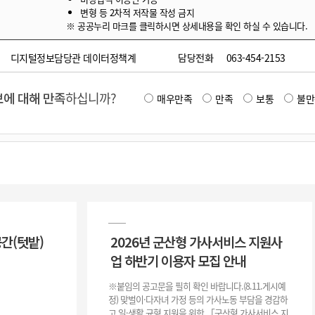
변형 등 2차적 저작물 작성 금지
※ 공공누리 마크를 클릭하시면 상세내용을 확인 하실 수 있습니다.
디지털정보담당관 데이터정책계
담당전화
063-454-2153
에 대해 만족
하십니까?
매우만족
만족
보통
불만
공간(텃밭)
2026년 군산형 가사서비스 지원사
업 하반기 이용자 모집 안내
※붙임의 공고문을 필히 확인 바랍니다.(8.11.게시예
정) 맞벌이·다자녀 가정 등의 가사노동 부담을 경감하
고 일·생활 균형 지원을 위한 「군산형 가사서비스 지