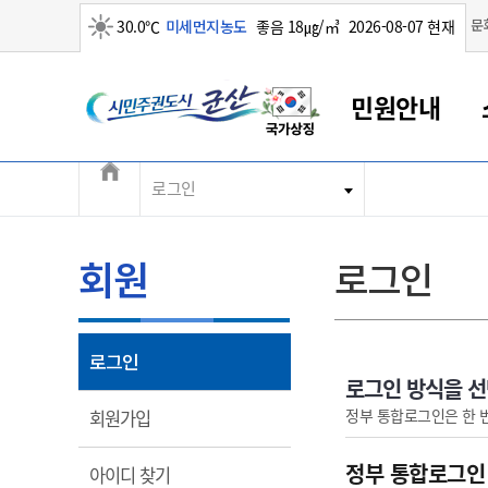
맑음
문
30.0℃
미세먼지농도
좋음 18㎍/㎥
2026-08-07 현재
시민주권도시 군산
민원안내
전체메뉴
로그인
군산새만금
민원안내
소통참여
생활복지
경제산업
정보공개
군산소개
전북소개
군산에서 시작되는 새만금
전북특별자치도 소개
군산사랑상품권
민원창구안내
정보공개제도
복지/보건
시정알림
군산시 비전
민원이용안내
시정소식
인구정책
상품권 안내
제도안내
전북특별자치도란?
회원
로그인
민원수수료
시험/채용
통합돌봄
상품권 공지사항
비공개대상정보
전북특별자치도 용어 Q&A
종합민원창구
보도자료
주민복지
상품권 Q&A
불복구제절차
자료실
아름다운 배려창구
행사안내
아동/청소년
상품권 이용규약
수수료
열림
로그인
홍보영상 게시판
토지정보민원창구
행사일정표
여성/가족
판매대행점 조회
정보공개서식
로그인 방식을 
대표전화
대표전화
대표전화
대표전화
대표전화
대표전화
대표전화
대표전화
063-454-4000
063-454-4000
063-454-4000
063-454-4000
063-454-4000
063-454-4000
063-454-4000
063-454-4000
열림
정부 통합로그인은 한 
회원가입
무인민원발급기
교육안내
노인복지
지류상품권 재고조회
보건소식
장애인복지
부서 및 담당자 연락처
부서 및 담당자 연락처
부서 및 담당자 연락처
부서 및 담당자 연락처
부서 및 담당자 연락처
부서 및 담당자 연락처
부서 및 담당자 연락처
부서 및 담당자 연락처
정부 통합로그인
열림
아이디 찾기
고시공고
사회서비스(바우처)