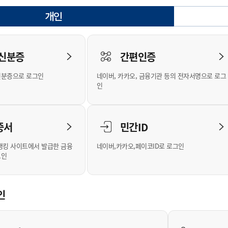
안내
위원회 현황
공공데이터 개방
업무추진비공
군산시 무상교통
공부의 명수
개인
정부24
선택됨
위원회 명단공개
공공데이터 개방
예산/재정
법률정보
국민신문고
건설
부동산
에너지
로그인
환경
청소
위생
위원회 회의록 공개
공공데이터 수요조사
민원편람/서식
한눈에 서비스
전자가족관계등록
예산안내
조례규칙 입법예고
경제동향
도로/가로등
부동산 정보
태양광
 신분증
간편인증
인터넷등기소
환경선언문
청소정보
공중위생
재정공시
조례규칙 입법예고(구)
물가정보
자전거
주소/건축/지적/지리정보
가스/석유
신분증으로 로그인
네이버, 카카오, 금융기관 등의 전자서명으로 로그
국세청홈택스
환경기본정보
대형폐기물 배출신고
위생용품 제조업
결산보고서
법률정보 관련사이트
사회조사
조상땅찾기
인
위택스
화학물질 관리지도
공모사업
생활쓰레기 처리요령
식품위생
중기지방재정계획
사업체조
부동산통합민원
미세먼지 대응
음식물쓰레기 처리요령
문화 콘텐츠업
투자심사
통계연보
증서
민간ID
공공데이터포털
환경영향평가
폐기물 처리시설 현황
예산낭비신고
청년통계
체육
새올전자민원창구
석면해체 건축물정보
보조금 부정수급 신고
주민등록
뱅킹 사이트에서 발급한 금융
네이버,카카오,페이코ID로 로그인
그인
체육시설 안내
환경오염업소 공개
공유재산
체류외국
군산시체육회
환경 관련사이트
재정용어사전
생활체육 공지
인
군산시 고향사랑기부제
고향사랑기부제 소개
군산상품