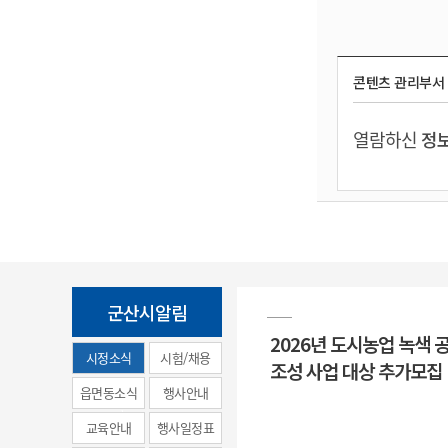
콘텐츠 관리부서
열람하신
정보
군산시알림
2026년 도시농업 녹색 
시정소식
시험/채용
조성 사업 대상 추가모집
(municipal
읍면동소식
행사안내
news)
교육안내
행사일정표