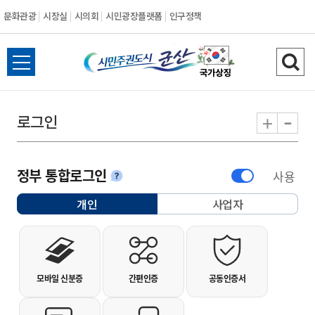
문화관광
시장실
시의회
시민광장플랫폼
인구정책
시민주권도시 군
전체메뉴 열기
검색
-
+
로그인
정부 통합로그인
사용
안내
개인
사업자
선택됨
개인사용자 로그인
모바일 신분증
간편인증
공동인증서