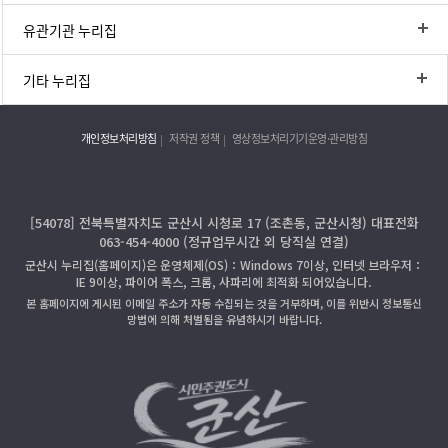
유관기관 누리집
기타 누리집
개인정보처리방침
저작권 정책
영상정보처리기기운영·관리방침
[54078] 전북특별자치도 군산시 시청로 17 (조촌동, 군산시청) 대표전화
063-454-4000 (정규업무시간 외 당직실 연결)
군산시 누리집(홈페이지)은 운영체제(OS)：Windows 7이상, 인터넷 브라우저：
IE 9이상, 파이어 폭스, 크롬, 사파리에 최적화 되어있습니다.
본 홈페이지에 게시된 이메일 주소가 자동 수집되는 것을 거부하며, 이를 위반시 정보통신
망법에 의해 처벌됨을 유념하시기 바랍니다.