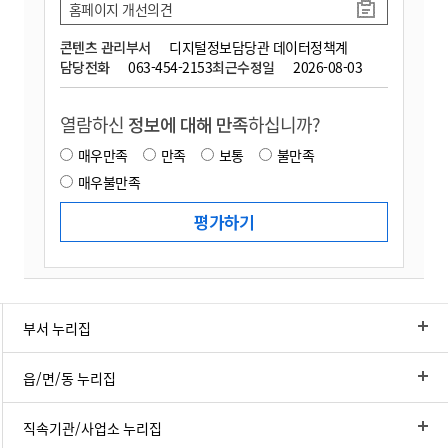
홈페이지 개선의견
콘텐츠 관리부서
디지털정보담당관 데이터정책계
담당전화
063-454-2153
최근수정일
2026-08-03
열람하신
정보에 대해 만족
하십니까?
매우만족
만족
보통
불만족
매우불만족
부서 누리집
읍/면/동 누리집
직속기관/사업소 누리집