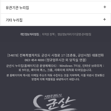
유관기관 누리집
기타 누리집
개인정보처리방침
저작권 정책
영상정보처리기기운영·관리방침
[54078] 전북특별자치도 군산시 시청로 17 (조촌동, 군산시청) 대표전화
063-454-4000 (정규업무시간 외 당직실 연결)
군산시 누리집(홈페이지)은 운영체제(OS)：Windows 7이상, 인터넷 브라우저：
IE 9이상, 파이어 폭스, 크롬, 사파리에 최적화 되어있습니다.
본 홈페이지에 게시된 이메일 주소가 자동 수집되는 것을 거부하며, 이를 위반시 정보통신
망법에 의해 처벌됨을 유념하시기 바랍니다.