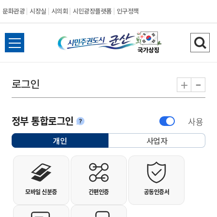
문화관광
시장실
시의회
시민광장플랫폼
인구정책
시민주권도시 군
전체메뉴 열기
검색
-
+
로그인
정부 통합로그인
사용
안내
개인
사업자
선택됨
개인사용자 로그인
모바일 신분증
간편인증
공동인증서