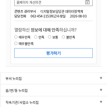
홈페이지 개선의견
콘텐츠 관리부서
디지털정보담당관 데이터정책계
담당전화
063-454-2153
최근수정일
2026-08-03
열람하신
정보에 대해 만족
하십니까?
매우만족
만족
보통
불만족
매우불만족
부서 누리집
읍/면/동 누리집
직속기관/사업소 누리집