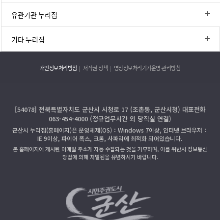
유관기관 누리집
기타 누리집
개인정보처리방침
저작권 정책
영상정보처리기기운영·관리방침
[54078] 전북특별자치도 군산시 시청로 17 (조촌동, 군산시청) 대표전화
063-454-4000 (정규업무시간 외 당직실 연결)
군산시 누리집(홈페이지)은 운영체제(OS)：Windows 7이상, 인터넷 브라우저：
IE 9이상, 파이어 폭스, 크롬, 사파리에 최적화 되어있습니다.
본 홈페이지에 게시된 이메일 주소가 자동 수집되는 것을 거부하며, 이를 위반시 정보통신
망법에 의해 처벌됨을 유념하시기 바랍니다.