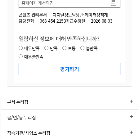
홈페이지 개선의견
콘텐츠 관리부서
디지털정보담당관 데이터정책계
담당전화
063-454-2153
최근수정일
2026-08-03
열람하신
정보에 대해 만족
하십니까?
매우만족
만족
보통
불만족
매우불만족
부서 누리집
읍/면/동 누리집
직속기관/사업소 누리집