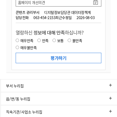
홈페이지 개선의견
콘텐츠 관리부서
디지털정보담당관 데이터정책계
담당전화
063-454-2153
최근수정일
2026-08-03
열람하신
정보에 대해 만족
하십니까?
매우만족
만족
보통
불만족
매우불만족
부서 누리집
읍/면/동 누리집
직속기관/사업소 누리집