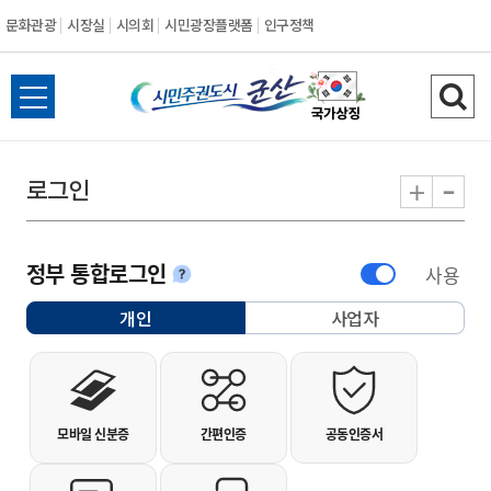
문화관광
시장실
시의회
시민광장플랫폼
인구정책
시민주권도시 군
전체메뉴 열기
검색
-
+
로그인
정부 통합로그인
사용
안내
개인
사업자
선택됨
개인사용자 로그인
모바일 신분증
간편인증
공동인증서