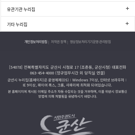
유관기관 누리집
기타 누리집
개인정보처리방침
저작권 정책
영상정보처리기기운영·관리방침
[54078] 전북특별자치도 군산시 시청로 17 (조촌동, 군산시청) 대표전화
063-454-4000 (정규업무시간 외 당직실 연결)
군산시 누리집(홈페이지)은 운영체제(OS)：Windows 7이상, 인터넷 브라우저：
IE 9이상, 파이어 폭스, 크롬, 사파리에 최적화 되어있습니다.
본 홈페이지에 게시된 이메일 주소가 자동 수집되는 것을 거부하며, 이를 위반시 정보통신
망법에 의해 처벌됨을 유념하시기 바랍니다.