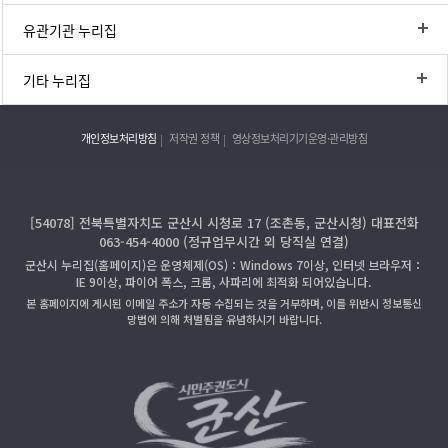
유관기관 누리집
기타 누리집
개인정보처리방침
저작권 정책
영상정보처리기기운영·관리방침
[54078] 전북특별자치도 군산시 시청로 17 (조촌동, 군산시청) 대표전화
063-454-4000 (정규업무시간 외 당직실 연결)
군산시 누리집(홈페이지)은 운영체제(OS)：Windows 7이상, 인터넷 브라우저：
IE 9이상, 파이어 폭스, 크롬, 사파리에 최적화 되어있습니다.
본 홈페이지에 게시된 이메일 주소가 자동 수집되는 것을 거부하며, 이를 위반시 정보통신
망법에 의해 처벌됨을 유념하시기 바랍니다.