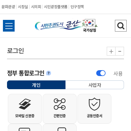
문화관광
시장실
시의회
시민광장플랫폼
인구정책
시민주권도시 군
전체메뉴 열기
검색
-
+
로그인
정부 통합로그인
사용
안내
개인
사업자
선택됨
개인사용자 로그인
모바일 신분증
간편인증
공동인증서