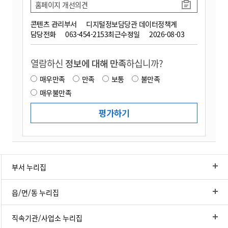
홈페이지 개선의견
콘텐츠 관리부서
디지털정보담당관 데이터정책계
담당전화
063-454-2153
최근수정일
2026-08-03
열람하신
정보에 대해 만족
하십니까?
매우만족
만족
보통
불만족
매우불만족
부서 누리집
읍/면/동 누리집
직속기관/사업소 누리집