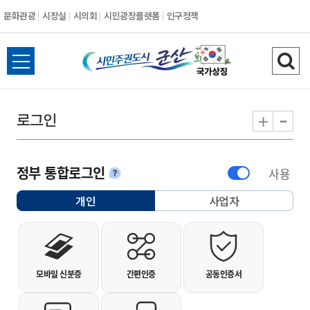
문화관광
시장실
시의회
시민광장플랫폼
인구정책
시민주권도시 군
전체메뉴 열기
검색
-
+
로그인
정부 통합로그인
사용
안내
개인
사업자
선택됨
개인사용자 로그인
모바일 신분증
간편인증
공동인증서