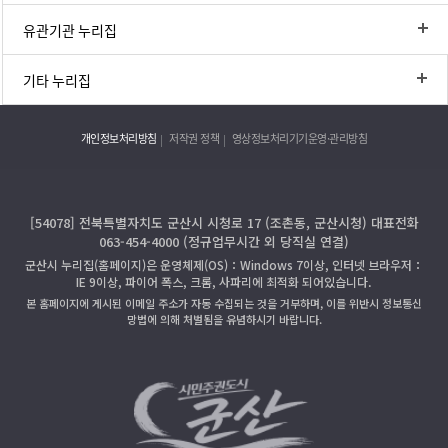
유관기관 누리집
기타 누리집
개인정보처리방침
저작권 정책
영상정보처리기기운영·관리방침
[54078] 전북특별자치도 군산시 시청로 17 (조촌동, 군산시청) 대표전화
063-454-4000 (정규업무시간 외 당직실 연결)
군산시 누리집(홈페이지)은 운영체제(OS)：Windows 7이상, 인터넷 브라우저：
IE 9이상, 파이어 폭스, 크롬, 사파리에 최적화 되어있습니다.
본 홈페이지에 게시된 이메일 주소가 자동 수집되는 것을 거부하며, 이를 위반시 정보통신
망법에 의해 처벌됨을 유념하시기 바랍니다.