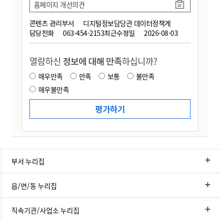
홈페이지 개선의견
콘텐츠 관리부서
디지털정보담당관 데이터정책계
담당전화
063-454-2153
최근수정일
2026-08-03
열람하신
정보에 대해 만족
하십니까?
매우만족
만족
보통
불만족
매우불만족
부서 누리집
읍/면/동 누리집
직속기관/사업소 누리집