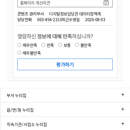
홈페이지 개선의견
콘텐츠 관리부서
디지털정보담당관 데이터정책계
담당전화
063-454-2153
최근수정일
2026-08-03
열람하신
정보에 대해 만족
하십니까?
매우만족
만족
보통
불만족
매우불만족
부서 누리집
읍/면/동 누리집
직속기관/사업소 누리집