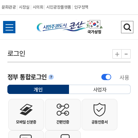
문화관광
시장실
시의회
시민광장플랫폼
인구정책
시민주권도시 군
전체메뉴 열기
검색
-
+
로그인
정부 통합로그인
사용
안내
개인
사업자
선택됨
개인사용자 로그인
모바일 신분증
간편인증
공동인증서