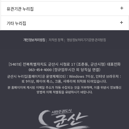
유관기관 누리집
기타 누리집
개인정보처리방침
저작권 정책
영상정보처리기기운영·관리방침
[54078] 전북특별자치도 군산시 시청로 17 (조촌동, 군산시청) 대표전화
063-454-4000 (정규업무시간 외 당직실 연결)
군산시 누리집(홈페이지)은 운영체제(OS)：Windows 7이상, 인터넷 브라우저：
IE 9이상, 파이어 폭스, 크롬, 사파리에 최적화 되어있습니다.
본 홈페이지에 게시된 이메일 주소가 자동 수집되는 것을 거부하며, 이를 위반시 정보통신
망법에 의해 처벌됨을 유념하시기 바랍니다.