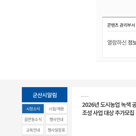
콘텐츠 관리부서
열람하신
정보
군산시알림
2026년 도시농업 녹색 
시정소식
시험/채용
조성 사업 대상 추가모집
(municipal
읍면동소식
행사안내
news)
교육안내
행사일정표