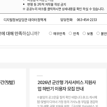
변형 등 2차적 저작물 작성 금지
※ 공공누리 마크를 클릭하시면 상세내용을 확인 하실 수 있습니다.
디지털정보담당관 데이터정책계
담당전화
063-454-2153
에 대해 만족
하십니까?
매우만족
만족
보통
불만
공간(텃밭)
2026년 군산형 가사서비스 지원사
업 하반기 이용자 모집 안내
※붙임의 공고문을 필히 확인 바랍니다.(8.11.게시예
정) 맞벌이·다자녀 가정 등의 가사노동 부담을 경감하
고 일·생활 균형 지원을 위한 「군산형 가사서비스 지