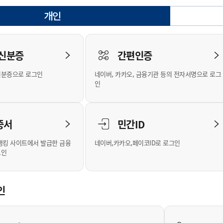
안내
위원회 현황
공공데이터 개방
업무추진비공
군산시 무상교통
공부의 명수
개인
정부24
선택됨
위원회 명단공개
공공데이터 개방
예산/재정
법률정보
국민신문고
건설
부동산
에너지
로그인
환경
청소
위생
위원회 회의록 공개
공공데이터 수요조사
민원편람/서식
한눈에 서비스
전자가족관계등록
예산안내
조례규칙 입법예고
경제동향
도로/가로등
부동산 정보
태양광
 신분증
간편인증
인터넷등기소
환경선언문
청소정보
공중위생
재정공시
조례규칙 입법예고(구)
물가정보
자전거
주소/건축/지적/지리정보
가스/석유
신분증으로 로그인
네이버, 카카오, 금융기관 등의 전자서명으로 로그
국세청홈택스
환경기본정보
대형폐기물 배출신고
위생용품 제조업
결산보고서
법률정보 관련사이트
사회조사
조상땅찾기
인
위택스
화학물질 관리지도
공모사업
생활쓰레기 처리요령
식품위생
중기지방재정계획
사업체조
부동산통합민원
미세먼지 대응
음식물쓰레기 처리요령
문화 콘텐츠업
투자심사
통계연보
증서
민간ID
공공데이터포털
환경영향평가
폐기물 처리시설 현황
예산낭비신고
청년통계
체육
새올전자민원창구
석면해체 건축물정보
보조금 부정수급 신고
주민등록
뱅킹 사이트에서 발급한 금융
네이버,카카오,페이코ID로 로그인
그인
체육시설 안내
환경오염업소 공개
공유재산
체류외국
군산시체육회
환경 관련사이트
재정용어사전
생활체육 공지
인
군산시 고향사랑기부제
고향사랑기부제 소개
군산상품