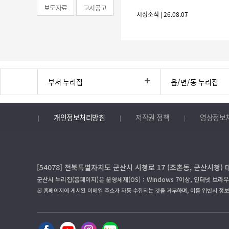
보도자료
고시공고
시정소식 | 26.08.07
부서 누리집
읍/면/동 누리집
개인정보처리방침
저작권 정책
영상정보
[54078] 전북특별자치도 군산시 시청로 17 (조촌동, 군산시청) 
군산시 누리집(홈페이지)은 운영체제(OS)：Windows 7이상, 인터넷 브라우
본 홈페이지에 게시된 이메일 주소가 자동 수집되는 것을 거부하며, 이를 위반시 정