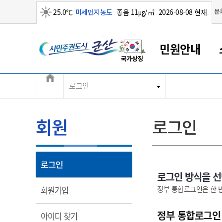
맑음
문
25.0℃
미세먼지농도
좋음 11㎍/㎥
2026-08-08 현재
시민주권도시 군산
민원안내
전체메뉴
로그인
군산새만금
민원안내
소통참여
생활복지
경제산업
정보공개
군산소개
전북소개
군산에서 시작되는 새만금
전북특별자치도 소개
군산사랑상품권
민원창구안내
정보공개제도
복지/보건
시정알림
군산시 비전
민원이용안내
시정소식
인구정책
상품권 안내
제도안내
전북특별자치도란?
회원
로그인
민원수수료
시험/채용
통합돌봄
상품권 공지사항
비공개대상정보
전북특별자치도 용어 Q&A
종합민원창구
보도자료
주민복지
상품권 Q&A
불복구제절차
자료실
아름다운 배려창구
행사안내
아동/청소년
상품권 이용규약
수수료
열림
로그인
홍보영상 게시판
토지정보민원창구
행사일정표
여성/가족
판매대행점 조회
정보공개서식
로그인 방식을 
대표전화
대표전화
대표전화
대표전화
대표전화
대표전화
대표전화
대표전화
063-454-4000
063-454-4000
063-454-4000
063-454-4000
063-454-4000
063-454-4000
063-454-4000
063-454-4000
열림
정부 통합로그인은 한 
회원가입
무인민원발급기
교육안내
노인복지
지류상품권 재고조회
보건소식
장애인복지
부서 및 담당자 연락처
부서 및 담당자 연락처
부서 및 담당자 연락처
부서 및 담당자 연락처
부서 및 담당자 연락처
부서 및 담당자 연락처
부서 및 담당자 연락처
부서 및 담당자 연락처
정부 통합로그인
열림
아이디 찾기
고시공고
사회서비스(바우처)