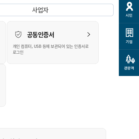
개
재정정보 공개
공공저작물
션
사업자
시민
통계정보
행정규제개혁
소상공인 지원
민방위/재난안전
시스템
행정규제개혁안내
고유가 피해지원금
공동인증서
민방위
규제신문고
군산사랑배달 배달의명수
기업
개인 컴퓨터, USB 등에 보관되어 있는 인증서로
재난안전
규제입증요청
카드수수료 지원
로그인
풍수해보험
사
규제정보포털
소상공인지원
재해예방
관광객
관련기관 안내
군산시착한가격업소
시민대상보험
통계
영조물 배상보험
인 현황
군산시민 안전보험
군산시민 자전거보험
군산 상품
농업인안전보험 농가부담
 가이드북
금 지원사업