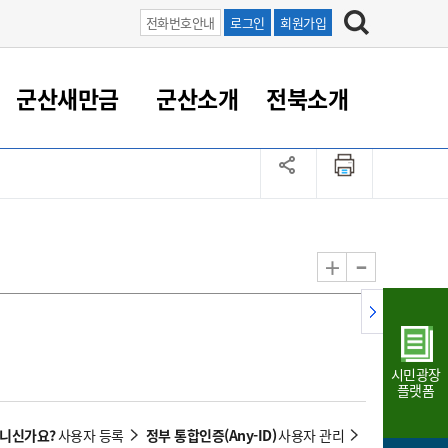
전화번호안내
로그인
회원가입
군산새만금
군산소개
전북소개
정 대응
족관계
부서/업무
RE100의 중심 새만금
도시/공원/주택
산업인프라
정책실명제
토지/건축
읍면동 안내
군산새만금 홍보 영상
조직운영6대지표
농업/축산업
도시재생
지방세
족관계
도시계획/지구단위계획
군산국가산업단지
정책실명제 안내
지방세
도시재생사업
민선8기 농업비전/발전방
공무원 정원
향
-
+
공원녹지
군산2국가산업단지
국민신청실명제안내
지방세환급금신청
도시재생(현장)지원센터
과장급이상 상위직 비율
농산물 유통
식
주택
새만금산업단지
정책실명제 중점관리 대상
지방세 상담챗봇
도시재생시설 현황
공무원 1인당 주민수
가축방역
자료실
자유무역지역
도시재생 공지/행사
현장공무원 비율
동물복지
지방산업단지
재정규모대비 인건비운영
시민광장
농공단지
실국본부수
플랫폼
림 서비
산업단지 지도
내고장 알리미
아니신가요?
정부 통합인증(Any-ID)
사용자 등록
사용자 관리
구
항만/여객/공항/철도/컨벤