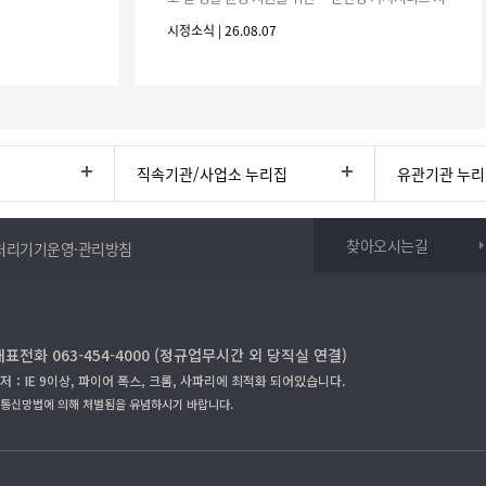
원사업」하반기 이용자를 다음과 같이 추가 모집하오
시정소식 | 26.08.07
니 많은 참여 바랍니다. 1
직속기관/사업소 누리집
유관기관 누
찾아오시는길
처리기기운영·관리방침
대표전화 063-454-4000 (정규업무시간 외 당직실 연결)
저：IE 9이상, 파이어 폭스, 크롬, 사파리에 최적화 되어있습니다.
보통신망법에 의해 처벌됨을 유념하시기 바랍니다.