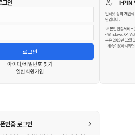
기부자 예우제
로그인
I-PI
기부자 명예의 전당
인터넷 상의 개인식
기금사업
단입니다.
군산시 답례품
※ 본인인증서비스(휴
- Windows XP, 
고향사랑기부제 소식
분은 2019년 12
- 계속이용하시려면
아이디/비밀번호 찾기
일반회원가입
대폰인증
로그인