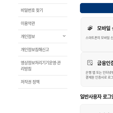
계약정보공개
전화번호안내
전화번호안내
전화번호안내
전화번호안내
전화번호안내
전화번호안내
전화번호안내
전화번호안내
군산시보
장사정보
열림
비밀번호 찾기
입찰/계약정보
읍면동소식
주민복지 안내서
주요시책
수산업
찾아오시는길
찾아오시는길
찾아오시는길
찾아오시는길
찾아오시는길
찾아오시는길
찾아오시는길
찾아오시는길
개인사용자 
용역과제
민원편의제도
열림
웹진 열린군산
이용약관
시정계획
어업현황
모바일
타기관소식
민원 1회방문 처리제
주요업무
수산물 안전정보
열림
개인정보
스마트폰의 모바일 
어디서나 민원처리제
시정백서
군산수산물 소비촉진행사
상품권 구매 사용 및 관리
사전심사 청구제도
열림
개인정보침해신고
군산 특화 수산물
민원인 후견인제
금융인
영상정보처리기기운영·관
복합민원 상담예약제
열림
리방침
폐업신고 원스톱서비스
은행 앱 또는 인터넷
결제원 인증서로 로
납세자 보호관제도
열림
저작권 정책
『안심상속』 원스톱 서비
스
일반사용자 로그