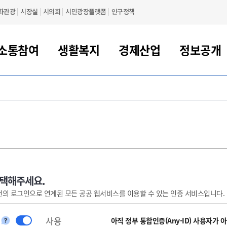
화관광
시장실
시의회
시민광장플랫폼
인구정책
소통참여
생활복지
경제산업
정보공개
새만금 해양거점도시 군산
정보공개 목록/청구
시민참여서비스
여권 민원
기업지원
교육
군산시 소개
군산시 관할권 주요논리
각종 신고/민원
사전정보공표
일자리/창업
차량 민원
상하수도
시청안내
새만금 관할구역 결
주민등록/인감/가
교통안내
기업목록
인사운영
SNS소식
여권발급안내
시민광장플랫폼
교육지원
투자기업 인센티브
정보공개 목록/청구
군산 현황
차량등록사업소 안내
하수도 계획
군산시 명장
사전정보공표
청사종합안내
주민등록/인감/가
시내버스
일반기업 목록
2022년도 통계
조직도
여권 서식
시장에게 바란다
평생교육
기업지원정책
군산의 역사
차량 신규/이전 등록
상수도시설
구인구직
수시공표
전화번호안내
각종서식
택시
사회적경제기업
2023년도 통계
업무
나의민원
학자금대출이자지원
경제 공지/서식
수상현황
저당권 설정/말소 등록
수질검사
청년뜰(청년센터/창업센터)
부서별 팩스번호
시외버스/고속버스
공장 검색
2024년도 통계
부서소
나도한마디
우리아이 꿈탐험 지원사업
기업애로해소SOS
자연지리특성
등록원부 열람/발급
상수도/하수도 요금
시청 오시는 길
철도/항공
2025년도 통계
부서별 
군산시사회적경제지원센터
칭찬합시다
시민정보화교육
강소연구개발특구
행정구역/행정지도
자동차 등록 서식
요금조회납부시스템
여객선
선택해주세요.
번의 로그인으로 연계된 모든 공공 웹서비스를 이용할 수 있는 인증 서비스입니다.
설문조사
부모학교예약시스템
자매결연/국제협력 도시
자동차 과태료 조회 및 납부
공공하수처리시설
교통 관련사이트
일자리 지원사업
자원봉사참여
군산어린이시청
군산의 상징
자동차 정기(종합)검사 기
주정차단속 문자알
일자리지원센터
사용
간조회 및 검사예약
스
아직 정부 통합인증(Any-ID) 사용자가 
전자민원창
적극행정
디지털배움터