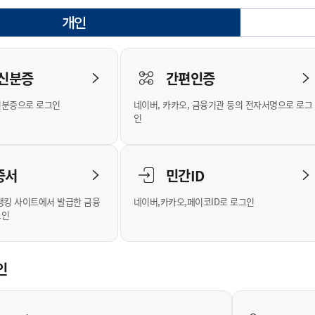
안내
위원회 현황
공공데이터 개방
업무추진비공
군산시 무상교통
공부의 명수
개인
정부24
선택됨
위원회 명단공개
공공데이터 개방
예산/재정
법률정보
국민신문고
건설
부동산
에너지
로그인
환경
청소
위생
위원회 회의록 공개
공공데이터 수요조사
민원편람/서식
한눈에 서비스
전자가족관계등록
예산안내
조례규칙 입법예고
경제동향
도로/가로등
부동산 정보
태양광
 신분증
간편인증
인터넷등기소
환경선언문
청소정보
공중위생
재정공시
조례규칙 입법예고(구)
물가정보
자전거
주소/건축/지적/지리정보
가스/석유
신분증으로 로그인
네이버, 카카오, 금융기관 등의 전자서명으로 로그
국세청홈택스
환경기본정보
대형폐기물 배출신고
위생용품 제조업
결산보고서
법률정보 관련사이트
사회조사
조상땅찾기
인
위택스
화학물질 관리지도
공모사업
생활쓰레기 처리요령
식품위생
중기지방재정계획
사업체조
부동산통합민원
미세먼지 대응
음식물쓰레기 처리요령
문화 콘텐츠업
투자심사
통계연보
증서
민간ID
공공데이터포털
환경영향평가
폐기물 처리시설 현황
예산낭비신고
청년통계
체육
새올전자민원창구
석면해체 건축물정보
보조금 부정수급 신고
주민등록
뱅킹 사이트에서 발급한 금융
네이버,카카오,페이코ID로 로그인
그인
체육시설 안내
환경오염업소 공개
공유재산
체류외국
군산시체육회
환경 관련사이트
재정용어사전
생활체육 공지
인
군산시 고향사랑기부제
고향사랑기부제 소개
군산상품