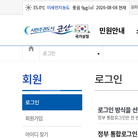
맑음
문화
35.0℃
미세먼지농도
좋음 9㎍/㎥
2026-08-08 현재
시민주권도시 군산
민원안내
전체메뉴
로그인
군산새만금
민원안내
소통참여
생활복지
경제산업
정보공개
군산소개
전북소개
군산에서 시작되는 새만금
전북특별자치도 소개
군산사랑상품권
민원창구안내
정보공개제도
복지/보건
시정알림
군산시 비전
민원이용안내
시정소식
인구정책
상품권 안내
제도안내
전북특별자치도란?
회원
로그인
민원수수료
시험/채용
통합돌봄
상품권 공지사항
비공개대상정보
전북특별자치도 용어 Q&A
종합민원창구
보도자료
주민복지
상품권 Q&A
불복구제절차
자료실
아름다운 배려창구
행사안내
아동/청소년
상품권 이용규약
수수료
열림
로그인
홍보영상 게시판
토지정보민원창구
행사일정표
여성/가족
판매대행점 조회
정보공개서식
로그인 방식을 
대표전화
대표전화
대표전화
대표전화
대표전화
대표전화
대표전화
대표전화
063-454-4000
063-454-4000
063-454-4000
063-454-4000
063-454-4000
063-454-4000
063-454-4000
063-454-4000
열림
정부 통합로그인은 한 
회원가입
무인민원발급기
교육안내
노인복지
지류상품권 재고조회
보건소식
장애인복지
부서 및 담당자 연락처
부서 및 담당자 연락처
부서 및 담당자 연락처
부서 및 담당자 연락처
부서 및 담당자 연락처
부서 및 담당자 연락처
부서 및 담당자 연락처
부서 및 담당자 연락처
정부 통합로그인
열림
아이디 찾기
고시공고
사회서비스(바우처)