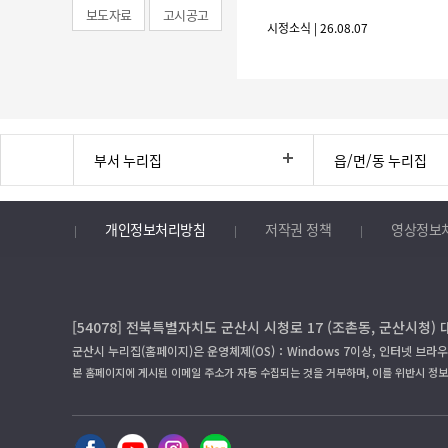
보도자료
고시공고
시정소식 | 26.08.07
부서 누리집
읍/면/동 누리집
개인정보처리방침
저작권 정책
영상정보
[54078] 전북특별자치도 군산시 시청로 17 (조촌동, 군산시청) 
군산시 누리집(홈페이지)은 운영체제(OS)：Windows 7이상, 인터넷 브라우
본 홈페이지에 게시된 이메일 주소가 자동 수집되는 것을 거부하며, 이를 위반시 정