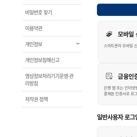
계약정보공개
전화번호안내
전화번호안내
전화번호안내
전화번호안내
전화번호안내
전화번호안내
전화번호안내
전화번호안내
군산시보
장사정보
열림
비밀번호 찾기
입찰/계약정보
읍면동소식
주민복지 안내서
주요시책
수산업
찾아오시는길
찾아오시는길
찾아오시는길
찾아오시는길
찾아오시는길
찾아오시는길
찾아오시는길
찾아오시는길
개인사용자 
용역과제
민원편의제도
열림
웹진 열린군산
이용약관
시정계획
어업현황
모바일
타기관소식
민원 1회방문 처리제
주요업무
수산물 안전정보
열림
개인정보
스마트폰의 모바일 
어디서나 민원처리제
시정백서
군산수산물 소비촉진행사
상품권 구매 사용 및 관리
사전심사 청구제도
열림
개인정보침해신고
군산 특화 수산물
민원인 후견인제
금융인
영상정보처리기기운영·관
복합민원 상담예약제
열림
리방침
폐업신고 원스톱서비스
은행 앱 또는 인터넷
결제원 인증서로 로
납세자 보호관제도
열림
저작권 정책
『안심상속』 원스톱 서비
스
일반사용자 로그