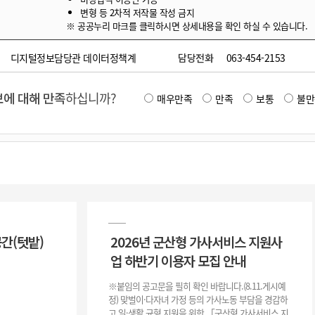
변형 등 2차적 저작물 작성 금지
※ 공공누리 마크를 클릭하시면 상세내용을 확인 하실 수 있습니다.
디지털정보담당관 데이터정책계
담당전화
063-454-2153
에 대해 만족
하십니까?
매우만족
만족
보통
불만
공간(텃밭)
2026년 군산형 가사서비스 지원사
업 하반기 이용자 모집 안내
※붙임의 공고문을 필히 확인 바랍니다.(8.11.게시예
정) 맞벌이·다자녀 가정 등의 가사노동 부담을 경감하
고 일·생활 균형 지원을 위한 「군산형 가사서비스 지