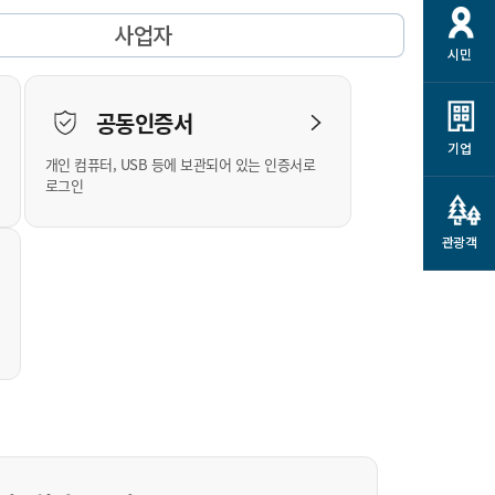
개
재정정보 공개
공공저작물
션
사업자
시민
통계정보
행정규제개혁
소상공인 지원
민방위/재난안전
시스템
행정규제개혁안내
고유가 피해지원금
공동인증서
민방위
규제신문고
군산사랑배달 배달의명수
기업
개인 컴퓨터, USB 등에 보관되어 있는 인증서로
재난안전
규제입증요청
카드수수료 지원
로그인
풍수해보험
사
규제정보포털
소상공인지원
재해예방
관광객
관련기관 안내
군산시착한가격업소
시민대상보험
통계
영조물 배상보험
인 현황
군산시민 안전보험
군산시민 자전거보험
군산 상품
농업인안전보험 농가부담
 가이드북
금 지원사업