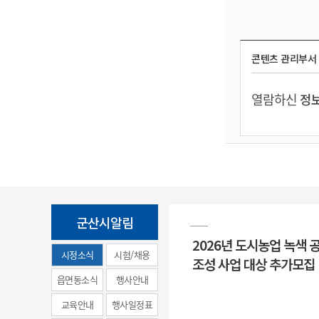
콘텐츠 관리부서
열람하신
정보
군산시알림
2026년 도시농업 녹색 
시정소식
시험/채용
조성 사업 대상 추가모집
(municipal
읍면동소식
행사안내
news)
교육안내
행사일정표