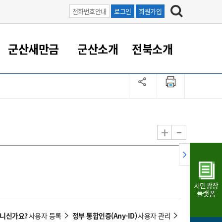
전화번호안내
로그인
회원가입
군산새만금
군산소개
전북소개
정 대응
족관계
부서/업무
RE100의 중심 새만금
도시/공원/주택
산업인프라
정책실명제
토지/건축
읍면동 안내
군산새만금 홍보 영상
조직운영6대지표
농업/축산업
도시재생
지방세
족관계
도시계획/지구단위계획
군산국가산업단지
정책실명제 안내
지방세
도시재생사업
민선8기 농업비전/발전방
공무원 정원
향
-
+
공원녹지
군산2국가산업단지
국민신청실명제안내
지방세환급금신청
도시재생(현장)지원센터
과장급이상 상위직 비율
농산물 유통
식
주택
새만금산업단지
정책실명제 중점관리 대상
지방세 상담챗봇
도시재생시설 현황
공무원 1인당 주민수
가축방역
자료실
자유무역지역
도시재생 공지/행사
현장공무원 비율
동물복지
지방산업단지
재정규모대비 인건비운영
시민광장
농공단지
실국본부수
플랫폼
림 서비
산업단지 지도
내고장 알리미
아니신가요?
정부 통합인증(Any-ID)
사용자 등록
사용자 관리
구
항만/여객/공항/철도/컨벤