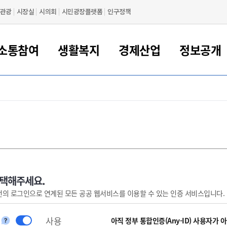
관광
시장실
시의회
시민광장플랫폼
인구정책
소통참여
생활복지
경제산업
정보공개
새만금 해양거점도시 군산
정보공개 목록/청구
시민참여서비스
여권 민원
기업지원
교육
군산시 소개
군산시 관할권 주요논리
각종 신고/민원
사전정보공표
일자리/창업
차량 민원
상하수도
시청안내
새만금 관할구역 결
주민등록/인감/가
교통안내
기업목록
인사운영
SNS소식
여권발급안내
시민광장플랫폼
교육지원
투자기업 인센티브
정보공개 목록/청구
군산 현황
차량등록사업소 안내
하수도 계획
군산시 명장
사전정보공표
청사종합안내
주민등록/인감/가
시내버스
일반기업 목록
2022년도 통계
조직도
여권 서식
시장에게 바란다
평생교육
기업지원정책
군산의 역사
차량 신규/이전 등록
상수도시설
구인구직
수시공표
전화번호안내
각종서식
택시
사회적경제기업
2023년도 통계
업무
나의민원
학자금대출이자지원
경제 공지/서식
수상현황
저당권 설정/말소 등록
수질검사
청년뜰(청년센터/창업센터)
부서별 팩스번호
시외버스/고속버스
공장 검색
2024년도 통계
부서소
나도한마디
우리아이 꿈탐험 지원사업
기업애로해소SOS
자연지리특성
등록원부 열람/발급
상수도/하수도 요금
시청 오시는 길
철도/항공
2025년도 통계
부서별 
군산시사회적경제지원센터
칭찬합시다
시민정보화교육
강소연구개발특구
행정구역/행정지도
자동차 등록 서식
요금조회납부시스템
여객선
선택해주세요.
번의 로그인으로 연계된 모든 공공 웹서비스를 이용할 수 있는 인증 서비스입니다.
설문조사
부모학교예약시스템
자매결연/국제협력 도시
자동차 과태료 조회 및 납부
공공하수처리시설
교통 관련사이트
일자리 지원사업
자원봉사참여
군산어린이시청
군산의 상징
자동차 정기(종합)검사 기
주정차단속 문자알
일자리지원센터
사용
간조회 및 검사예약
스
아직 정부 통합인증(Any-ID) 사용자가 
전자민원창
적극행정
디지털배움터