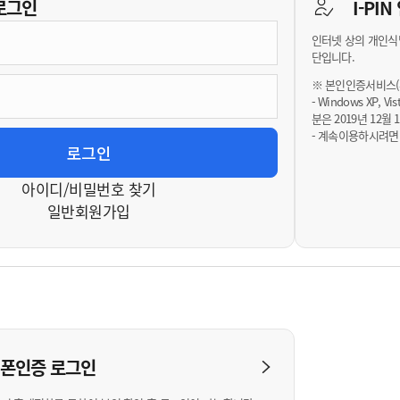
기부자 예우제
로그인
I-PI
기부자 명예의 전당
인터넷 상의 개인식
기금사업
단입니다.
군산시 답례품
※ 본인인증서비스(휴
- Windows XP, 
고향사랑기부제 소식
분은 2019년 12
- 계속이용하시려면
아이디/비밀번호 찾기
일반회원가입
대폰인증
로그인