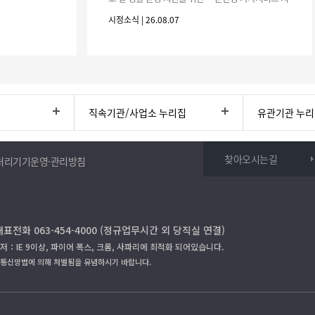
원사업」하반기 이용자를 다음과 같이 추가 모집하오
시정소식 | 26.08.07
니 많은 참여 바랍니다. 1
직속기관/사업소 누리집
유관기관 누
찾아오시는길
처리기기운영·관리방침
대표전화 063-454-4000 (정규업무시간 외 당직실 연결)
저：IE 9이상, 파이어 폭스, 크롬, 사파리에 최적화 되어있습니다.
보통신망법에 의해 처벌됨을 유념하시기 바랍니다.