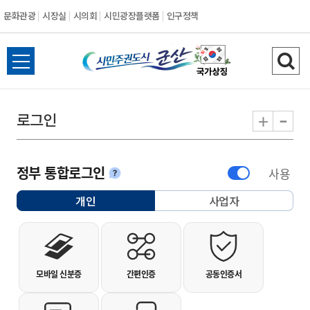
문화관광
시장실
시의회
시민광장플랫폼
인구정책
시민주권도시 군
전체메뉴 열기
검색
-
+
로그인
정부 통합로그인
사용
안내
개인
사업자
선택됨
개인사용자 로그인
모바일 신분증
간편인증
공동인증서