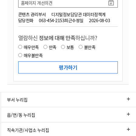
홈페이지 개선의견
콘텐츠 관리부서
디지털정보담당관 데이터정책계
담당전화
063-454-2153
최근수정일
2026-08-03
열람하신
정보에 대해 만족
하십니까?
매우만족
만족
보통
불만족
매우불만족
부서 누리집
읍/면/동 누리집
직속기관/사업소 누리집