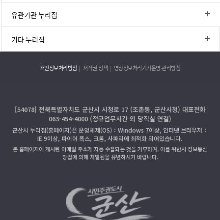
유관기관 누리집
기타 누리집
개인정보처리방침
저작권 정책
영상정보처리기기운영·관리방침
[54078] 전북특별자치도 군산시 시청로 17 (조촌동, 군산시청) 대표전화
063-454-4000 (정규업무시간 외 당직실 연결)
군산시 누리집(홈페이지)은 운영체제(OS)：Windows 7이상, 인터넷 브라우저：
IE 9이상, 파이어 폭스, 크롬, 사파리에 최적화 되어있습니다.
본 홈페이지에 게시된 이메일 주소가 자동 수집되는 것을 거부하며, 이를 위반시 정보통신
망법에 의해 처벌됨을 유념하시기 바랍니다.