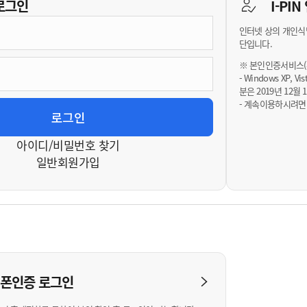
기부자 예우제
로그인
I-PI
기부자 명예의 전당
인터넷 상의 개인식
기금사업
단입니다.
군산시 답례품
※ 본인인증서비스(휴
- Windows XP, 
고향사랑기부제 소식
분은 2019년 12
- 계속이용하시려면
아이디/비밀번호 찾기
일반회원가입
대폰인증
로그인