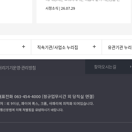
청하시기 바랍니다. 1. 해당기간 : ‘25. 11. 1. ~ '26. 4.
시정소식 | 26.07.29
30.(6개
직속기관/사업소 누리집
유관기관 누
찾아오시는길
처리기기운영·관리방침
대표전화 063-454-4000 (정규업무시간 외 당직실 연결)
저：IE 9이상, 파이어 폭스, 크롬, 사파리에 최적화 되어있습니다.
보통신망법에 의해 처벌됨을 유념하시기 바랍니다.