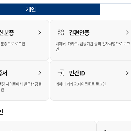
안내
위원회 현황
공공데이터 개방
업무추진비공
군산시 무상교통
공부의 명수
개인
정부24
선택됨
위원회 명단공개
공공데이터 개방
예산/재정
법률정보
국민신문고
건설
부동산
에너지
로그인
환경
청소
위생
위원회 회의록 공개
공공데이터 수요조사
민원편람/서식
한눈에 서비스
전자가족관계등록
예산안내
조례규칙 입법예고
경제동향
도로/가로등
부동산 정보
태양광
 신분증
간편인증
인터넷등기소
환경선언문
청소정보
공중위생
재정공시
조례규칙 입법예고(구)
물가정보
자전거
주소/건축/지적/지리정보
가스/석유
신분증으로 로그인
네이버, 카카오, 금융기관 등의 전자서명으로 로그
국세청홈택스
환경기본정보
대형폐기물 배출신고
위생용품 제조업
결산보고서
법률정보 관련사이트
사회조사
조상땅찾기
인
위택스
화학물질 관리지도
공모사업
생활쓰레기 처리요령
식품위생
중기지방재정계획
사업체조
부동산통합민원
미세먼지 대응
음식물쓰레기 처리요령
문화 콘텐츠업
투자심사
통계연보
증서
민간ID
공공데이터포털
환경영향평가
폐기물 처리시설 현황
예산낭비신고
청년통계
체육
새올전자민원창구
석면해체 건축물정보
보조금 부정수급 신고
주민등록
뱅킹 사이트에서 발급한 금융
네이버,카카오,페이코ID로 로그인
그인
체육시설 안내
환경오염업소 공개
공유재산
체류외국
군산시체육회
환경 관련사이트
재정용어사전
생활체육 공지
인
군산시 고향사랑기부제
고향사랑기부제 소개
군산상품