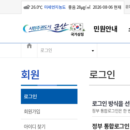
흐림
문
26.0℃
미세먼지농도
좋음 28㎍/㎥
2026-08-06 현재
시민주권도시 군산
민원안내
전체메뉴
로그인
군산새만금
민원안내
소통참여
생활복지
경제산업
정보공개
군산소개
전북소개
군산에서 시작되는 새만금
전북특별자치도 소개
군산사랑상품권
민원창구안내
정보공개제도
복지/보건
시정알림
군산시 비전
민원이용안내
시정소식
인구정책
상품권 안내
제도안내
전북특별자치도란?
회원
로그인
민원수수료
시험/채용
통합돌봄
상품권 공지사항
비공개대상정보
전북특별자치도 용어 Q&A
종합민원창구
보도자료
주민복지
상품권 Q&A
불복구제절차
자료실
아름다운 배려창구
행사안내
아동/청소년
상품권 이용규약
수수료
열림
로그인
홍보영상 게시판
토지정보민원창구
행사일정표
여성/가족
판매대행점 조회
정보공개서식
로그인 방식을 
대표전화
대표전화
대표전화
대표전화
대표전화
대표전화
대표전화
대표전화
063-454-4000
063-454-4000
063-454-4000
063-454-4000
063-454-4000
063-454-4000
063-454-4000
063-454-4000
열림
정부 통합로그인은 한 
회원가입
무인민원발급기
교육안내
노인복지
지류상품권 재고조회
보건소식
장애인복지
부서 및 담당자 연락처
부서 및 담당자 연락처
부서 및 담당자 연락처
부서 및 담당자 연락처
부서 및 담당자 연락처
부서 및 담당자 연락처
부서 및 담당자 연락처
부서 및 담당자 연락처
정부 통합로그인
열림
아이디 찾기
고시공고
사회서비스(바우처)