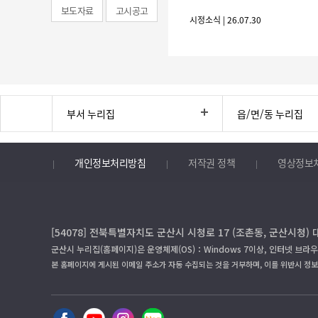
보도자료
고시공고
시정소식 | 26.07.30
부서 누리집
읍/면/동 누리집
개인정보처리방침
저작권 정책
영상정보
[54078] 전북특별자치도 군산시 시청로 17 (조촌동, 군산시청) 
군산시 누리집(홈페이지)은 운영체제(OS)：Windows 7이상, 인터넷 브라우
본 홈페이지에 게시된 이메일 주소가 자동 수집되는 것을 거부하며, 이를 위반시 정