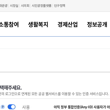
화관광
시장실
시의회
시민광장플랫폼
인구정책
소통참여
생활복지
경제산업
정보공개
새만금 해양거점도시 군산
정보공개 목록/청구
시민참여서비스
여권 민원
기업지원
교육
군산시 소개
군산시 관할권 주요논리
각종 신고/민원
사전정보공표
일자리/창업
차량 민원
상하수도
시청안내
새만금 관할구역 결
주민등록/인감/가
교통안내
기업목록
인사운영
SNS소식
여권발급안내
시민광장플랫폼
교육지원
투자기업 인센티브
정보공개 목록/청구
군산 현황
차량등록사업소 안내
하수도 계획
군산시 명장
사전정보공표
청사종합안내
주민등록/인감/가
시내버스
일반기업 목록
2022년도 통계
조직도
여권 서식
시장에게 바란다
평생교육
기업지원정책
군산의 역사
차량 신규/이전 등록
상수도시설
구인구직
수시공표
전화번호안내
각종서식
택시
사회적경제기업
2023년도 통계
업무
나의민원
학자금대출이자지원
경제 공지/서식
수상현황
저당권 설정/말소 등록
수질검사
청년뜰(청년센터/창업센터)
부서별 팩스번호
시외버스/고속버스
공장 검색
2024년도 통계
부서소
나도한마디
우리아이 꿈탐험 지원사업
기업애로해소SOS
자연지리특성
등록원부 열람/발급
상수도/하수도 요금
시청 오시는 길
철도/항공
2025년도 통계
부서별 
군산시사회적경제지원센터
칭찬합시다
시민정보화교육
강소연구개발특구
행정구역/행정지도
자동차 등록 서식
요금조회납부시스템
여객선
선택해주세요.
번의 로그인으로 연계된 모든 공공 웹서비스를 이용할 수 있는 인증 서비스입니다.
설문조사
부모학교예약시스템
자매결연/국제협력 도시
자동차 과태료 조회 및 납부
공공하수처리시설
교통 관련사이트
일자리 지원사업
자원봉사참여
군산어린이시청
군산의 상징
자동차 정기(종합)검사 기
주정차단속 문자알
일자리지원센터
사용
간조회 및 검사예약
스
아직 정부 통합인증(Any-ID) 사용자가 
전자민원창
적극행정
디지털배움터