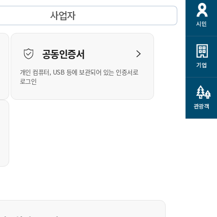
개
재정정보 공개
공공저작물
션
사업자
시민
통계정보
행정규제개혁
소상공인 지원
민방위/재난안전
시스템
행정규제개혁안내
고유가 피해지원금
공동인증서
민방위
규제신문고
군산사랑배달 배달의명수
기업
개인 컴퓨터, USB 등에 보관되어 있는 인증서로
재난안전
규제입증요청
카드수수료 지원
로그인
풍수해보험
사
규제정보포털
소상공인지원
재해예방
관광객
관련기관 안내
군산시착한가격업소
시민대상보험
통계
영조물 배상보험
인 현황
군산시민 안전보험
군산시민 자전거보험
군산 상품
농업인안전보험 농가부담
 가이드북
금 지원사업