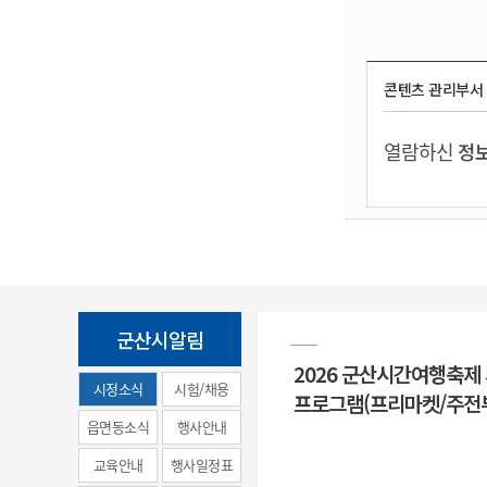
콘텐츠 관리부서
열람하신
정보
군산시알림
2026 군산시간여행축제
시정소식
시험/채용
프로그램(프리마켓/주전
(municipal
읍면동소식
행사안내
news)
교육안내
행사일정표