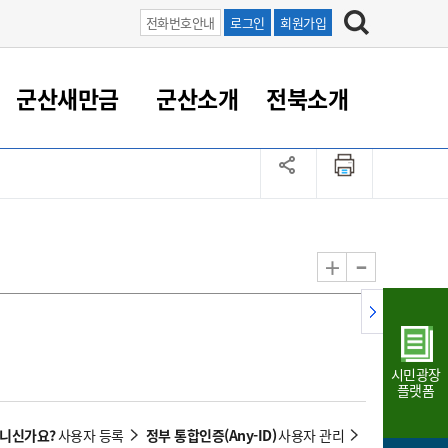
전화번호안내
로그인
회원가입
군산새만금
군산소개
전북소개
정 대응
족관계
부서/업무
RE100의 중심 새만금
도시/공원/주택
산업인프라
정책실명제
토지/건축
읍면동 안내
군산새만금 홍보 영상
조직운영6대지표
농업/축산업
도시재생
지방세
족관계
도시계획/지구단위계획
군산국가산업단지
정책실명제 안내
지방세
도시재생사업
민선8기 농업비전/발전방
공무원 정원
향
-
+
공원녹지
군산2국가산업단지
국민신청실명제안내
지방세환급금신청
도시재생(현장)지원센터
과장급이상 상위직 비율
농산물 유통
식
주택
새만금산업단지
정책실명제 중점관리 대상
지방세 상담챗봇
도시재생시설 현황
공무원 1인당 주민수
가축방역
자료실
자유무역지역
도시재생 공지/행사
현장공무원 비율
동물복지
지방산업단지
재정규모대비 인건비운영
시민광장
농공단지
실국본부수
플랫폼
림 서비
산업단지 지도
내고장 알리미
아니신가요?
정부 통합인증(Any-ID)
사용자 등록
사용자 관리
구
항만/여객/공항/철도/컨벤