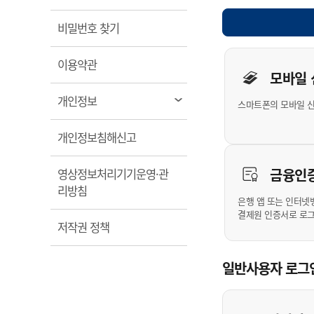
계약정보공개
전화번호안내
전화번호안내
전화번호안내
전화번호안내
전화번호안내
전화번호안내
전화번호안내
전화번호안내
군산시보
장사정보
열림
비밀번호 찾기
입찰/계약정보
읍면동소식
주민복지 안내서
주요시책
수산업
찾아오시는길
찾아오시는길
찾아오시는길
찾아오시는길
찾아오시는길
찾아오시는길
찾아오시는길
찾아오시는길
개인사용자 
용역과제
민원편의제도
열림
웹진 열린군산
이용약관
시정계획
어업현황
모바일
타기관소식
민원 1회방문 처리제
주요업무
수산물 안전정보
열림
개인정보
스마트폰의 모바일 
어디서나 민원처리제
시정백서
군산수산물 소비촉진행사
상품권 구매 사용 및 관리
사전심사 청구제도
열림
개인정보침해신고
군산 특화 수산물
민원인 후견인제
금융인
영상정보처리기기운영·관
복합민원 상담예약제
열림
리방침
폐업신고 원스톱서비스
은행 앱 또는 인터넷
결제원 인증서로 로
납세자 보호관제도
열림
저작권 정책
『안심상속』 원스톱 서비
스
일반사용자 로그