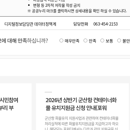
변형 등 2차적 저작물 작성 금지
※ 공공누리 마크를 클릭하시면 상세내용을 확인 하실 수 있습니다.
디지털정보담당관 데이터정책계
담당전화
063-454-2153
에 대해 만족
하십니까?
매우만족
만족
보통
불만
 시민참여
2026년 상반기 군산항 컨테이너화
부리 부
물 유치지원금 신청 안내(포워
군산항 화물유치 지원사업과 관련하여 컨테이너화물
처리실적에 따른 화물유치지원금을 지급하고자 하오
니, 해당되는 포워더께서는 다음과 같이 지원금을 신