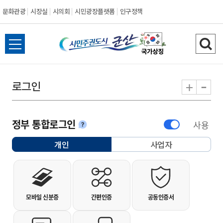
문화관광
시장실
시의회
시민광장플랫폼
인구정책
시민주권도시 군
전체메뉴 열기
검색
-
+
로그인
정부 통합로그인
사용
안내
개인
사업자
선택됨
개인사용자 로그인
모바일 신분증
간편인증
공동인증서