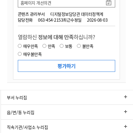
홈페이지 개선의견
콘텐츠 관리부서
디지털정보담당관 데이터정책계
담당전화
063-454-2153
최근수정일
2026-08-03
열람하신
정보에 대해 만족
하십니까?
매우만족
만족
보통
불만족
매우불만족
부서 누리집
읍/면/동 누리집
직속기관/사업소 누리집