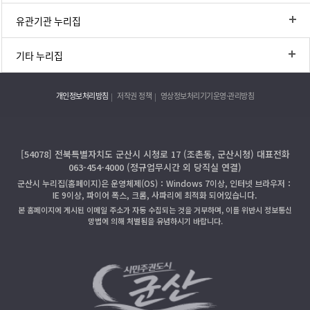
유관기관 누리집
기타 누리집
개인정보처리방침
저작권 정책
영상정보처리기기운영·관리방침
[54078] 전북특별자치도 군산시 시청로 17 (조촌동, 군산시청) 대표전화
063-454-4000 (정규업무시간 외 당직실 연결)
군산시 누리집(홈페이지)은 운영체제(OS)：Windows 7이상, 인터넷 브라우저：
IE 9이상, 파이어 폭스, 크롬, 사파리에 최적화 되어있습니다.
본 홈페이지에 게시된 이메일 주소가 자동 수집되는 것을 거부하며, 이를 위반시 정보통신
망법에 의해 처벌됨을 유념하시기 바랍니다.