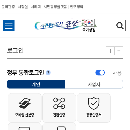
문화관광
시장실
시의회
시민광장플랫폼
인구정책
시민주권도시 군
전체메뉴 열기
검색
-
+
로그인
정부 통합로그인
사용
안내
개인
사업자
선택됨
개인사용자 로그인
모바일 신분증
간편인증
공동인증서