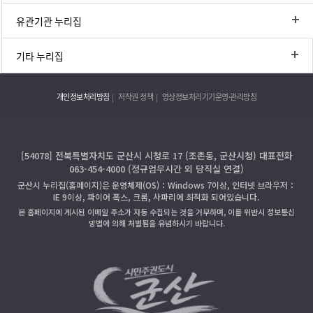
유관기관 누리집
기타 누리집
개인정보처리방침
저작권 정책
영상정보처리기기운영·관리방침
[54078] 전북특별자치도 군산시 시청로 17 (조촌동, 군산시청) 대표전화
063-454-4000 (정규업무시간 외 당직실 연결)
군산시 누리집(홈페이지)은 운영체제(OS)：Windows 7이상, 인터넷 브라우저：
IE 9이상, 파이어 폭스, 크롬, 사파리에 최적화 되어있습니다.
본 홈페이지에 게시된 이메일 주소가 자동 수집되는 것을 거부하며, 이를 위반시 정보통신
망법에 의해 처벌됨을 유념하시기 바랍니다.