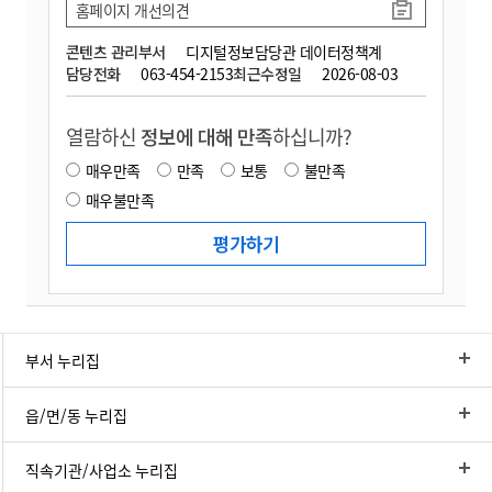
홈페이지 개선의견
콘텐츠 관리부서
디지털정보담당관 데이터정책계
담당전화
063-454-2153
최근수정일
2026-08-03
열람하신
정보에 대해 만족
하십니까?
매우만족
만족
보통
불만족
매우불만족
부서 누리집
읍/면/동 누리집
직속기관/사업소 누리집