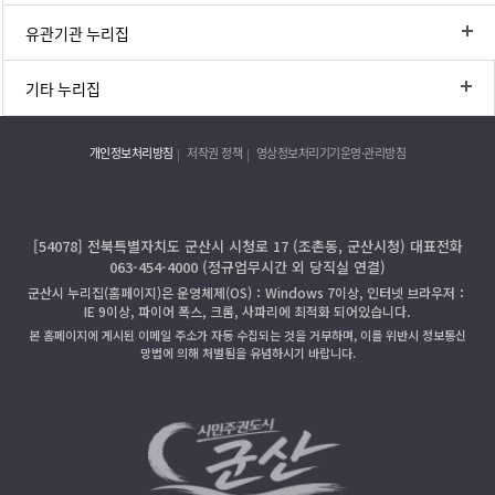
유관기관 누리집
기타 누리집
개인정보처리방침
저작권 정책
영상정보처리기기운영·관리방침
[54078] 전북특별자치도 군산시 시청로 17 (조촌동, 군산시청) 대표전화
063-454-4000 (정규업무시간 외 당직실 연결)
군산시 누리집(홈페이지)은 운영체제(OS)：Windows 7이상, 인터넷 브라우저：
IE 9이상, 파이어 폭스, 크롬, 사파리에 최적화 되어있습니다.
본 홈페이지에 게시된 이메일 주소가 자동 수집되는 것을 거부하며, 이를 위반시 정보통신
망법에 의해 처벌됨을 유념하시기 바랍니다.