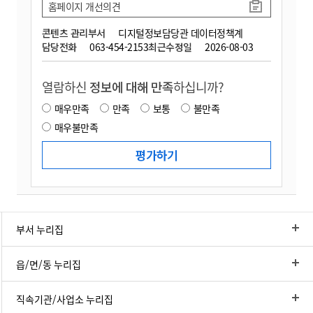
홈페이지 개선의견
콘텐츠 관리부서
디지털정보담당관 데이터정책계
담당전화
063-454-2153
최근수정일
2026-08-03
열람하신
정보에 대해 만족
하십니까?
매우만족
만족
보통
불만족
매우불만족
부서 누리집
읍/면/동 누리집
직속기관/사업소 누리집