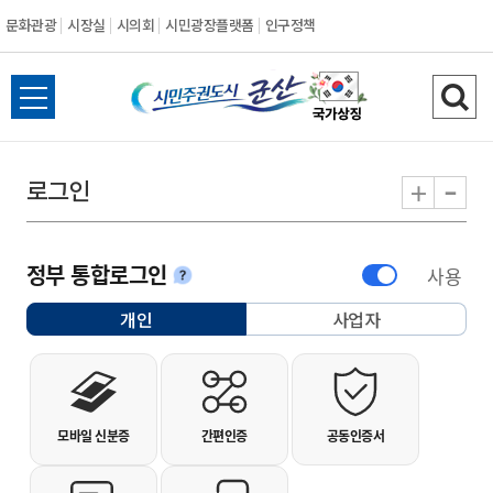
문화관광
시장실
시의회
시민광장플랫폼
인구정책
시민주권도시 군
전체메뉴 열기
검색
-
+
로그인
정부 통합로그인
사용
안내
개인
사업자
선택됨
개인사용자 로그인
모바일 신분증
간편인증
공동인증서