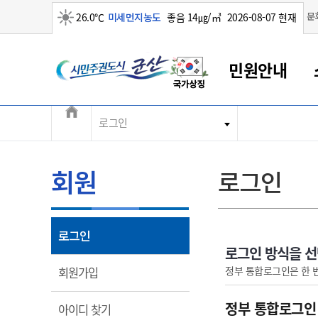
맑음
문
26.0℃
미세먼지농도
좋음 14㎍/㎥
2026-08-07 현재
시민주권도시 군산
민원안내
전체메뉴
로그인
군산새만금
민원안내
소통참여
생활복지
경제산업
정보공개
군산소개
전북소개
군산에서 시작되는 새만금
전북특별자치도 소개
군산사랑상품권
민원창구안내
정보공개제도
복지/보건
시정알림
군산시 비전
민원이용안내
시정소식
인구정책
상품권 안내
제도안내
전북특별자치도란?
회원
로그인
민원수수료
시험/채용
통합돌봄
상품권 공지사항
비공개대상정보
전북특별자치도 용어 Q&A
종합민원창구
보도자료
주민복지
상품권 Q&A
불복구제절차
자료실
아름다운 배려창구
행사안내
아동/청소년
상품권 이용규약
수수료
열림
로그인
홍보영상 게시판
토지정보민원창구
행사일정표
여성/가족
판매대행점 조회
정보공개서식
로그인 방식을 
대표전화
대표전화
대표전화
대표전화
대표전화
대표전화
대표전화
대표전화
063-454-4000
063-454-4000
063-454-4000
063-454-4000
063-454-4000
063-454-4000
063-454-4000
063-454-4000
열림
정부 통합로그인은 한 
회원가입
무인민원발급기
교육안내
노인복지
지류상품권 재고조회
보건소식
장애인복지
부서 및 담당자 연락처
부서 및 담당자 연락처
부서 및 담당자 연락처
부서 및 담당자 연락처
부서 및 담당자 연락처
부서 및 담당자 연락처
부서 및 담당자 연락처
부서 및 담당자 연락처
정부 통합로그인
열림
아이디 찾기
고시공고
사회서비스(바우처)