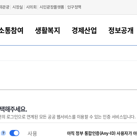
화관광
시장실
시의회
시민광장플랫폼
인구정책
소통참여
생활복지
경제산업
정보공개
새만금 해양거점도시 군산
정보공개 목록/청구
시민참여서비스
여권 민원
기업지원
교육
군산시 소개
군산시 관할권 주요논리
각종 신고/민원
사전정보공표
일자리/창업
차량 민원
상하수도
시청안내
새만금 관할구역 결
주민등록/인감/가
교통안내
기업목록
인사운영
SNS소식
여권발급안내
시민광장플랫폼
교육지원
투자기업 인센티브
정보공개 목록/청구
군산 현황
차량등록사업소 안내
하수도 계획
군산시 명장
사전정보공표
청사종합안내
주민등록/인감/가
시내버스
일반기업 목록
2022년도 통계
조직도
여권 서식
시장에게 바란다
평생교육
기업지원정책
군산의 역사
차량 신규/이전 등록
상수도시설
구인구직
수시공표
전화번호안내
각종서식
택시
사회적경제기업
2023년도 통계
업무
나의민원
학자금대출이자지원
경제 공지/서식
수상현황
저당권 설정/말소 등록
수질검사
청년뜰(청년센터/창업센터)
부서별 팩스번호
시외버스/고속버스
공장 검색
2024년도 통계
부서소
나도한마디
우리아이 꿈탐험 지원사업
기업애로해소SOS
자연지리특성
등록원부 열람/발급
상수도/하수도 요금
시청 오시는 길
철도/항공
2025년도 통계
부서별 
군산시사회적경제지원센터
칭찬합시다
시민정보화교육
강소연구개발특구
행정구역/행정지도
자동차 등록 서식
요금조회납부시스템
여객선
선택해주세요.
번의 로그인으로 연계된 모든 공공 웹서비스를 이용할 수 있는 인증 서비스입니다.
설문조사
부모학교예약시스템
자매결연/국제협력 도시
자동차 과태료 조회 및 납부
공공하수처리시설
교통 관련사이트
일자리 지원사업
자원봉사참여
군산어린이시청
군산의 상징
자동차 정기(종합)검사 기
주정차단속 문자알
일자리지원센터
사용
간조회 및 검사예약
스
아직 정부 통합인증(Any-ID) 사용자가 
전자민원창
적극행정
디지털배움터