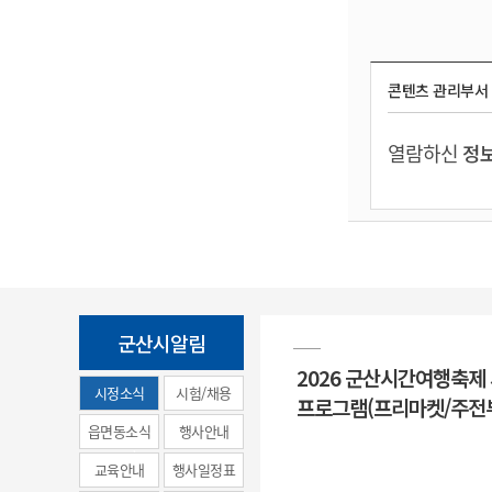
콘텐츠 관리부서
열람하신
정보
군산시알림
2026 군산시간여행축제
시정소식
시험/채용
프로그램(프리마켓/주전
(municipal
읍면동소식
행사안내
news)
교육안내
행사일정표