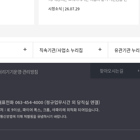
청하시기 바랍니다. 1. 해당기간 : ‘25. 11. 1. ~ '26. 4.
시정소식 | 26.07.29
30.(6개
직속기관/사업소 누리집
유관기관 누
찾아오시는길
처리기기운영·관리방침
대표전화 063-454-4000 (정규업무시간 외 당직실 연결)
저：IE 9이상, 파이어 폭스, 크롬, 사파리에 최적화 되어있습니다.
보통신망법에 의해 처벌됨을 유념하시기 바랍니다.