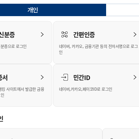
안내
위원회 현황
공공데이터 개방
업무추진비공
군산시 무상교통
공부의 명수
개인
정부24
선택됨
위원회 명단공개
공공데이터 개방
예산/재정
법률정보
국민신문고
건설
부동산
에너지
로그인
환경
청소
위생
위원회 회의록 공개
공공데이터 수요조사
민원편람/서식
한눈에 서비스
전자가족관계등록
예산안내
조례규칙 입법예고
경제동향
도로/가로등
부동산 정보
태양광
 신분증
간편인증
인터넷등기소
환경선언문
청소정보
공중위생
재정공시
조례규칙 입법예고(구)
물가정보
자전거
주소/건축/지적/지리정보
가스/석유
신분증으로 로그인
네이버, 카카오, 금융기관 등의 전자서명으로 로그
국세청홈택스
환경기본정보
대형폐기물 배출신고
위생용품 제조업
결산보고서
법률정보 관련사이트
사회조사
조상땅찾기
인
위택스
화학물질 관리지도
공모사업
생활쓰레기 처리요령
식품위생
중기지방재정계획
사업체조
부동산통합민원
미세먼지 대응
음식물쓰레기 처리요령
문화 콘텐츠업
투자심사
통계연보
증서
민간ID
공공데이터포털
환경영향평가
폐기물 처리시설 현황
예산낭비신고
청년통계
체육
새올전자민원창구
석면해체 건축물정보
보조금 부정수급 신고
주민등록
뱅킹 사이트에서 발급한 금융
네이버,카카오,페이코ID로 로그인
그인
체육시설 안내
환경오염업소 공개
공유재산
체류외국
군산시체육회
환경 관련사이트
재정용어사전
생활체육 공지
인
군산시 고향사랑기부제
고향사랑기부제 소개
군산상품