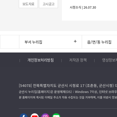
보도자료
고시공고
시정소식 | 26.07.30
부서 누리집
읍/면/동 누리집
개인정보처리방침
저작권 정책
영상정보
[54078] 전북특별자치도 군산시 시청로 17 (조촌동, 군산시청) 
군산시 누리집(홈페이지)은 운영체제(OS)：Windows 7이상, 인터넷 브라우
본 홈페이지에 게시된 이메일 주소가 자동 수집되는 것을 거부하며, 이를 위반시 정