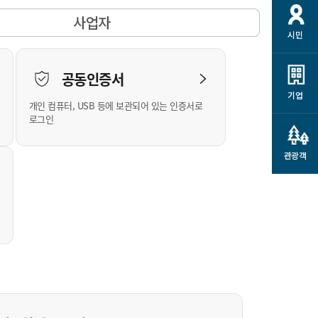
개
재정정보 공개
공공저작물
션
사업자
시민
통계정보
행정규제개혁
소상공인 지원
민방위/재난안전
시스템
행정규제개혁안내
고유가 피해지원금
공동인증서
민방위
규제신문고
군산사랑배달 배달의명수
기업
개인 컴퓨터, USB 등에 보관되어 있는 인증서로
재난안전
규제입증요청
카드수수료 지원
로그인
풍수해보험
사
규제정보포털
소상공인지원
재해예방
관광객
관련기관 안내
군산시착한가격업소
시민대상보험
통계
영조물 배상보험
인 현황
군산시민 안전보험
군산시민 자전거보험
군산 상품
농업인안전보험 농가부담
 가이드북
금 지원사업