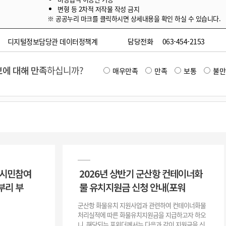
변형 등 2차적 저작물 작성 금지
※ 공공누리 마크를 클릭하시면 상세내용을 확인 하실 수 있습니다.
디지털정보담당관 데이터정책계
담당전화
063-454-2153
에 대해 만족
하십니까?
매우만족
만족
보통
불만
 시민참여
2026년 상반기 군산항 컨테이너화
부리 부
물 유치지원금 신청 안내(포워
군산항 화물유치 지원사업과 관련하여 컨테이너화물
처리실적에 따른 화물유치지원금을 지급하고자 하오
니, 해당되는 포워더께서는 다음과 같이 지원금을 신