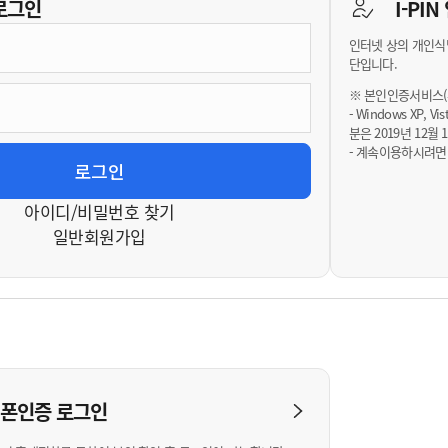
기부자 예우제
로그인
I-PI
기부자 명예의 전당
인터넷 상의 개인식
기금사업
단입니다.
군산시 답례품
※ 본인인증서비스(휴
- Windows XP, 
고향사랑기부제 소식
분은 2019년 12
- 계속이용하시려면
아이디/비밀번호 찾기
일반회원가입
대폰인증
로그인