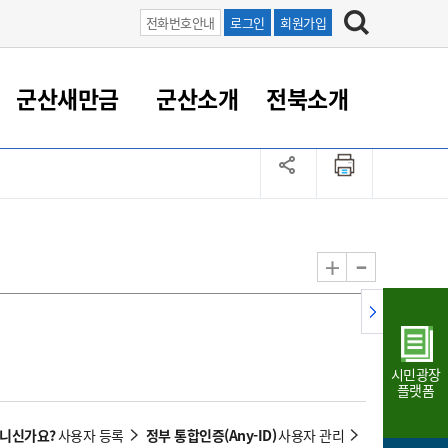
전화번호안내
로그인
회원가입
군산새만금
군산소개
전북소개
정 대응
족관계
부서/업무
RE100의 중심 새만금
도시/공원/주택
산업인프라
정책실명제
토지/건축
읍면동 안내
군산새만금 홍보 영상
조직운영6대지표
농업/축산업
도시재생
지방세
족관계
도시계획/지구단위계획
군산국가산업단지
정책실명제 안내
지방세
도시재생사업
민선8기 농업비전/발전방
공무원 정원
향
-
+
공원녹지
군산2국가산업단지
국민신청실명제안내
지방세환급금신청
도시재생(현장)지원센터
과장급이상 상위직 비율
농산물 유통
식
주택
새만금산업단지
정책실명제 중점관리 대상
지방세 상담챗봇
도시재생시설 현황
공무원 1인당 주민수
가축방역
자료실
자유무역지역
도시재생 공지/행사
현장공무원 비율
동물복지
지방산업단지
재정규모대비 인건비운영
시민광장
농공단지
실국본부수
플랫폼
림 서비
산업단지 지도
내고장 알리미
아니신가요?
정부 통합인증(Any-ID)
사용자 등록
사용자 관리
구
항만/여객/공항/철도/컨벤