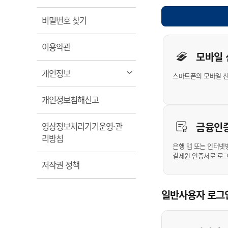
계약정보공개
전화번호안내
전화번호안내
전화번호안내
전화번호안내
전화번호안내
전화번호안내
전화번호안내
전화번호안내
군산시보
장사정보
열림
비밀번호 찾기
입찰/계약정보
읍면동소식
주민복지 안내서
주요시책
수산업
찾아오시는길
찾아오시는길
찾아오시는길
찾아오시는길
찾아오시는길
찾아오시는길
찾아오시는길
찾아오시는길
개인사용자 
용역과제
민원편의제도
열림
웹진 열린군산
이용약관
시정계획
어업현황
모바일
타기관소식
민원 1회방문 처리제
주요업무
수산물 안전정보
열림
개인정보
스마트폰의 모바일 
어디서나 민원처리제
시정백서
군산수산물 소비촉진행사
상품권 구매 사용 및 관리
사전심사 청구제도
열림
개인정보침해신고
군산 특화 수산물
민원인 후견인제
금융인
영상정보처리기기운영·관
복합민원 상담예약제
열림
리방침
폐업신고 원스톱서비스
은행 앱 또는 인터넷
결제원 인증서로 로
납세자 보호관제도
열림
저작권 정책
『안심상속』 원스톱 서비
스
일반사용자 로그