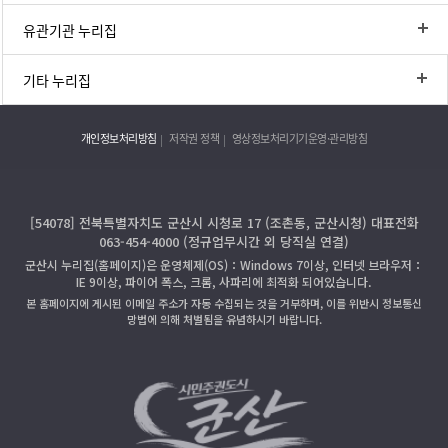
유관기관 누리집
기타 누리집
개인정보처리방침
저작권 정책
영상정보처리기기운영·관리방침
[54078] 전북특별자치도 군산시 시청로 17 (조촌동, 군산시청) 대표전화
063-454-4000 (정규업무시간 외 당직실 연결)
군산시 누리집(홈페이지)은 운영체제(OS)：Windows 7이상, 인터넷 브라우저：
IE 9이상, 파이어 폭스, 크롬, 사파리에 최적화 되어있습니다.
본 홈페이지에 게시된 이메일 주소가 자동 수집되는 것을 거부하며, 이를 위반시 정보통신
망법에 의해 처벌됨을 유념하시기 바랍니다.