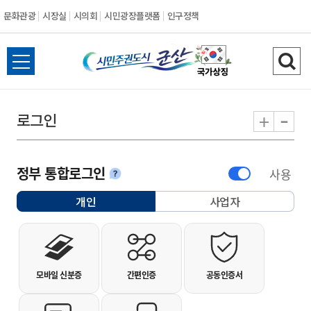
문화관광
시장실
시의회
시민광장플랫폼
인구정책
시민주권도시 군
전체메뉴 열기
검색
-
+
로그인
정부 통합로그인
사용
안내
개인
사업자
선택됨
개인사용자 로그인
모바일 신분증
간편인증
공동인증서