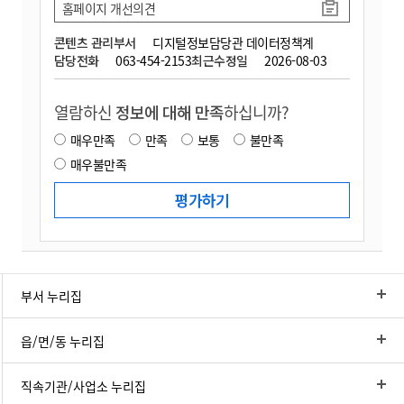
홈페이지 개선의견
콘텐츠 관리부서
디지털정보담당관 데이터정책계
담당전화
063-454-2153
최근수정일
2026-08-03
열람하신
정보에 대해 만족
하십니까?
매우만족
만족
보통
불만족
매우불만족
부서 누리집
읍/면/동 누리집
직속기관/사업소 누리집