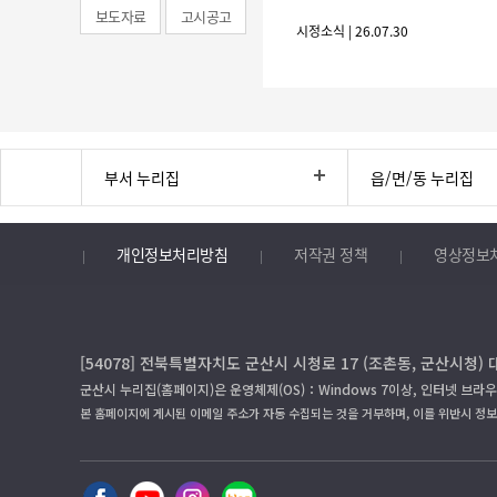
보도자료
고시공고
시정소식 | 26.07.30
부서 누리집
읍/면/동 누리집
개인정보처리방침
저작권 정책
영상정보
[54078] 전북특별자치도 군산시 시청로 17 (조촌동, 군산시청) 
군산시 누리집(홈페이지)은 운영체제(OS)：Windows 7이상, 인터넷 브라우
본 홈페이지에 게시된 이메일 주소가 자동 수집되는 것을 거부하며, 이를 위반시 정