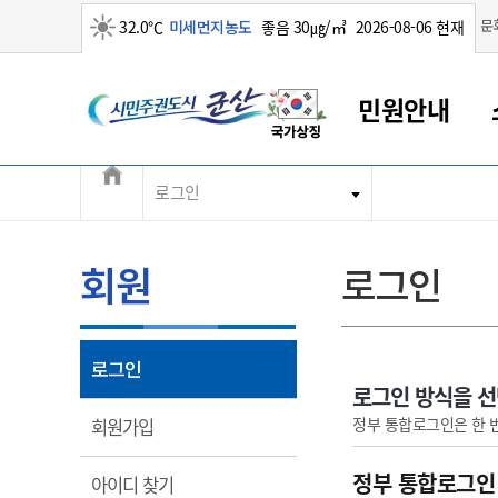
맑음
문
32.0℃
미세먼지농도
좋음 30㎍/㎥
2026-08-06 현재
시민주권도시 군산
민원안내
전체메뉴
로그인
군산새만금
민원안내
소통참여
생활복지
경제산업
정보공개
군산소개
전북소개
군산에서 시작되는 새만금
전북특별자치도 소개
군산사랑상품권
민원창구안내
정보공개제도
복지/보건
시정알림
군산시 비전
민원이용안내
시정소식
인구정책
상품권 안내
제도안내
전북특별자치도란?
회원
로그인
민원수수료
시험/채용
통합돌봄
상품권 공지사항
비공개대상정보
전북특별자치도 용어 Q&A
종합민원창구
보도자료
주민복지
상품권 Q&A
불복구제절차
자료실
아름다운 배려창구
행사안내
아동/청소년
상품권 이용규약
수수료
열림
로그인
홍보영상 게시판
토지정보민원창구
행사일정표
여성/가족
판매대행점 조회
정보공개서식
로그인 방식을 
대표전화
대표전화
대표전화
대표전화
대표전화
대표전화
대표전화
대표전화
063-454-4000
063-454-4000
063-454-4000
063-454-4000
063-454-4000
063-454-4000
063-454-4000
063-454-4000
열림
정부 통합로그인은 한 
회원가입
무인민원발급기
교육안내
노인복지
지류상품권 재고조회
보건소식
장애인복지
부서 및 담당자 연락처
부서 및 담당자 연락처
부서 및 담당자 연락처
부서 및 담당자 연락처
부서 및 담당자 연락처
부서 및 담당자 연락처
부서 및 담당자 연락처
부서 및 담당자 연락처
정부 통합로그인
열림
아이디 찾기
고시공고
사회서비스(바우처)