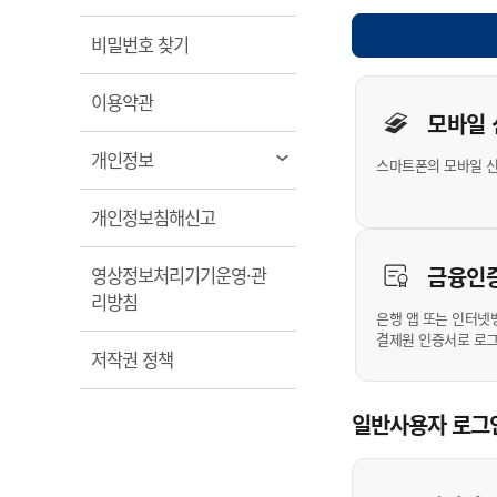
계약정보공개
전화번호안내
전화번호안내
전화번호안내
전화번호안내
전화번호안내
전화번호안내
전화번호안내
전화번호안내
군산시보
장사정보
열림
비밀번호 찾기
입찰/계약정보
읍면동소식
주민복지 안내서
주요시책
수산업
찾아오시는길
찾아오시는길
찾아오시는길
찾아오시는길
찾아오시는길
찾아오시는길
찾아오시는길
찾아오시는길
개인사용자 
용역과제
민원편의제도
열림
웹진 열린군산
이용약관
시정계획
어업현황
모바일
타기관소식
민원 1회방문 처리제
주요업무
수산물 안전정보
열림
개인정보
스마트폰의 모바일 
어디서나 민원처리제
시정백서
군산수산물 소비촉진행사
상품권 구매 사용 및 관리
사전심사 청구제도
열림
개인정보침해신고
군산 특화 수산물
민원인 후견인제
금융인
영상정보처리기기운영·관
복합민원 상담예약제
열림
리방침
폐업신고 원스톱서비스
은행 앱 또는 인터넷
결제원 인증서로 로
납세자 보호관제도
열림
저작권 정책
『안심상속』 원스톱 서비
스
일반사용자 로그