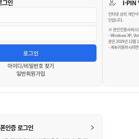
기부자 예우제
로그인
I-PI
기부자 명예의 전당
인터넷 상의 개인식
기금사업
단입니다.
군산시 답례품
※ 본인인증서비스(휴
- Windows XP, 
고향사랑기부제 소식
분은 2019년 12
- 계속이용하시려면
아이디/비밀번호 찾기
일반회원가입
대폰인증
로그인