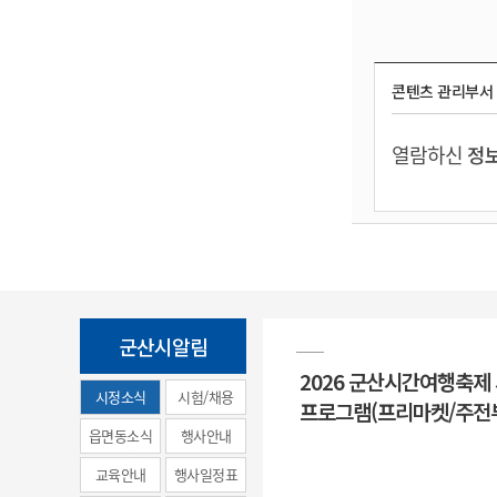
콘텐츠 관리부서
열람하신
정보
군산시알림
2026 군산시간여행축제
시정소식
시험/채용
프로그램(프리마켓/주전
(municipal
읍면동소식
행사안내
news)
교육안내
행사일정표