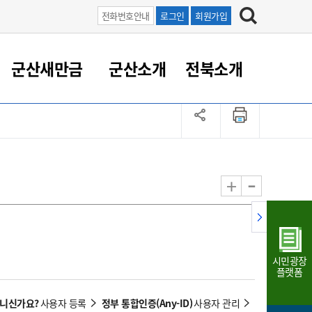
전화번호안내
로그인
회원가입
군산새만금
군산소개
전북소개
정 대응
족관계
부서/업무
RE100의 중심 새만금
도시/공원/주택
산업인프라
정책실명제
토지/건축
읍면동 안내
군산새만금 홍보 영상
조직운영6대지표
농업/축산업
도시재생
지방세
족관계
도시계획/지구단위계획
군산국가산업단지
정책실명제 안내
지방세
도시재생사업
민선8기 농업비전/발전방
공무원 정원
향
-
+
공원녹지
군산2국가산업단지
국민신청실명제안내
지방세환급금신청
도시재생(현장)지원센터
과장급이상 상위직 비율
농산물 유통
식
주택
새만금산업단지
정책실명제 중점관리 대상
지방세 상담챗봇
도시재생시설 현황
공무원 1인당 주민수
가축방역
자료실
자유무역지역
도시재생 공지/행사
현장공무원 비율
동물복지
지방산업단지
재정규모대비 인건비운영
시민광장
농공단지
실국본부수
플랫폼
림 서비
산업단지 지도
내고장 알리미
아니신가요?
정부 통합인증(Any-ID)
사용자 등록
사용자 관리
구
항만/여객/공항/철도/컨벤