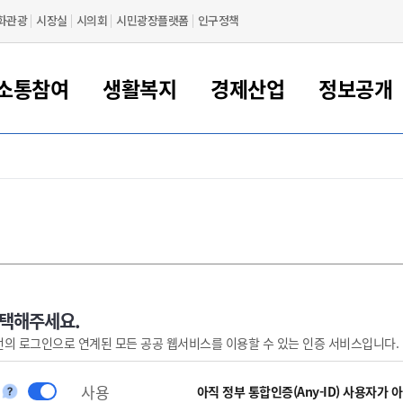
화관광
시장실
시의회
시민광장플랫폼
인구정책
소통참여
생활복지
경제산업
정보공개
새만금 해양거점도시 군산
정보공개 목록/청구
시민참여서비스
여권 민원
기업지원
교육
군산시 소개
군산시 관할권 주요논리
각종 신고/민원
사전정보공표
일자리/창업
차량 민원
상하수도
시청안내
새만금 관할구역 결
주민등록/인감/가
교통안내
기업목록
인사운영
SNS소식
여권발급안내
시민광장플랫폼
교육지원
투자기업 인센티브
정보공개 목록/청구
군산 현황
차량등록사업소 안내
하수도 계획
군산시 명장
사전정보공표
청사종합안내
주민등록/인감/가
시내버스
일반기업 목록
2022년도 통계
조직도
여권 서식
시장에게 바란다
평생교육
기업지원정책
군산의 역사
차량 신규/이전 등록
상수도시설
구인구직
수시공표
전화번호안내
각종서식
택시
사회적경제기업
2023년도 통계
업무
나의민원
학자금대출이자지원
경제 공지/서식
수상현황
저당권 설정/말소 등록
수질검사
청년뜰(청년센터/창업센터)
부서별 팩스번호
시외버스/고속버스
공장 검색
2024년도 통계
부서소
나도한마디
우리아이 꿈탐험 지원사업
기업애로해소SOS
자연지리특성
등록원부 열람/발급
상수도/하수도 요금
시청 오시는 길
철도/항공
2025년도 통계
부서별 
군산시사회적경제지원센터
칭찬합시다
시민정보화교육
강소연구개발특구
행정구역/행정지도
자동차 등록 서식
요금조회납부시스템
여객선
선택해주세요.
번의 로그인으로 연계된 모든 공공 웹서비스를 이용할 수 있는 인증 서비스입니다.
설문조사
부모학교예약시스템
자매결연/국제협력 도시
자동차 과태료 조회 및 납부
공공하수처리시설
교통 관련사이트
일자리 지원사업
자원봉사참여
군산어린이시청
군산의 상징
자동차 정기(종합)검사 기
주정차단속 문자알
일자리지원센터
사용
간조회 및 검사예약
스
아직 정부 통합인증(Any-ID) 사용자가 
전자민원창
적극행정
디지털배움터