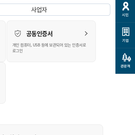
개
재정정보 공개
공공저작물
션
사업자
시민
통계정보
행정규제개혁
소상공인 지원
민방위/재난안전
시스템
행정규제개혁안내
고유가 피해지원금
공동인증서
민방위
규제신문고
군산사랑배달 배달의명수
기업
개인 컴퓨터, USB 등에 보관되어 있는 인증서로
재난안전
규제입증요청
카드수수료 지원
로그인
풍수해보험
사
규제정보포털
소상공인지원
재해예방
관광객
관련기관 안내
군산시착한가격업소
시민대상보험
통계
영조물 배상보험
인 현황
군산시민 안전보험
군산시민 자전거보험
군산 상품
농업인안전보험 농가부담
 가이드북
금 지원사업