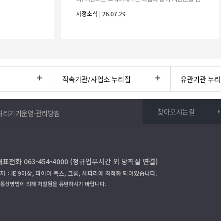
청하시기 바랍니다. 1. 해당기간 : ‘25. 11. 1. ~ '26. 4.
시정소식 | 26.07.29
30.(6개
직속기관/사업소 누리집
유관기관 누
찾아오시는길
처리기기운영·관리방침
대표전화 063-454-4000 (정규업무시간 외 당직실 연결)
저：IE 9이상, 파이어 폭스, 크롬, 사파리에 최적화 되어있습니다.
보통신망법에 의해 처벌됨을 유념하시기 바랍니다.