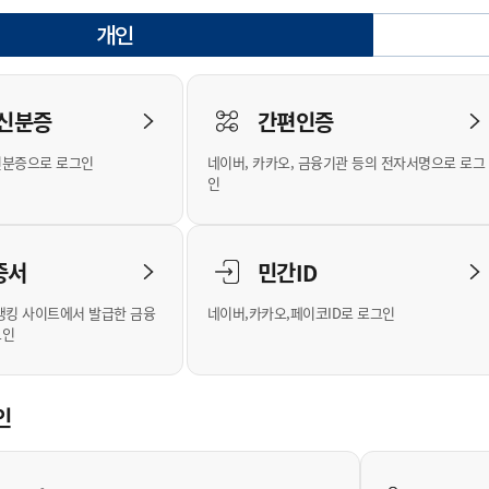
안내
위원회 현황
공공데이터 개방
업무추진비공
군산시 무상교통
공부의 명수
개인
정부24
선택됨
위원회 명단공개
공공데이터 개방
예산/재정
법률정보
국민신문고
건설
부동산
에너지
로그인
환경
청소
위생
위원회 회의록 공개
공공데이터 수요조사
민원편람/서식
한눈에 서비스
전자가족관계등록
예산안내
조례규칙 입법예고
경제동향
도로/가로등
부동산 정보
태양광
 신분증
간편인증
인터넷등기소
환경선언문
청소정보
공중위생
재정공시
조례규칙 입법예고(구)
물가정보
자전거
주소/건축/지적/지리정보
가스/석유
신분증으로 로그인
네이버, 카카오, 금융기관 등의 전자서명으로 로그
국세청홈택스
환경기본정보
대형폐기물 배출신고
위생용품 제조업
결산보고서
법률정보 관련사이트
사회조사
조상땅찾기
인
위택스
화학물질 관리지도
공모사업
생활쓰레기 처리요령
식품위생
중기지방재정계획
사업체조
부동산통합민원
미세먼지 대응
음식물쓰레기 처리요령
문화 콘텐츠업
투자심사
통계연보
증서
민간ID
공공데이터포털
환경영향평가
폐기물 처리시설 현황
예산낭비신고
청년통계
체육
새올전자민원창구
석면해체 건축물정보
보조금 부정수급 신고
주민등록
뱅킹 사이트에서 발급한 금융
네이버,카카오,페이코ID로 로그인
그인
체육시설 안내
환경오염업소 공개
공유재산
체류외국
군산시체육회
환경 관련사이트
재정용어사전
생활체육 공지
인
군산시 고향사랑기부제
고향사랑기부제 소개
군산상품