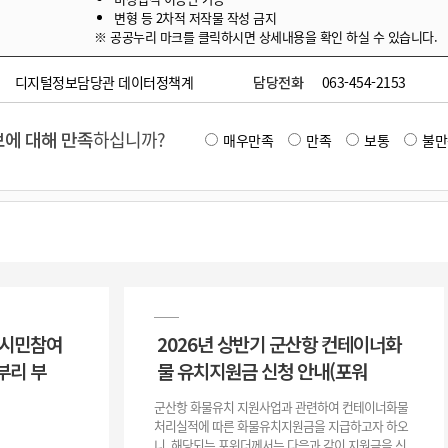
변형 등 2차적 저작물 작성 금지
※ 공공누리 마크를 클릭하시면 상세내용을 확인 하실 수 있습니다.
디지털정보담당관 데이터정책계
담당전화
063-454-2153
에 대해 만족
하십니까?
매우만족
만족
보통
불만
 시민참여
2026년 상반기 군산항 컨테이너화
부리 부
물 유치지원금 신청 안내(포워
군산항 화물유치 지원사업과 관련하여 컨테이너화물
처리실적에 따른 화물유치지원금을 지급하고자 하오
니, 해당되는 포워더께서는 다음과 같이 지원금을 신