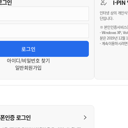
기부자 예우제
로그인
I-PI
기부자 명예의 전당
인터넷 상의 개인식
기금사업
단입니다.
군산시 답례품
※ 본인인증서비스(휴
- Windows XP, 
고향사랑기부제 소식
분은 2019년 12
- 계속이용하시려면
아이디/비밀번호 찾기
일반회원가입
대폰인증
로그인