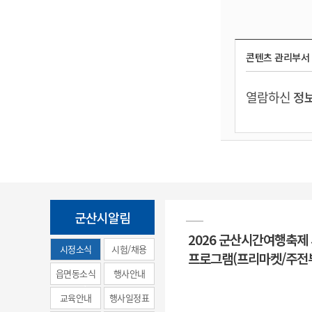
콘텐츠 관리부서
열람하신
정보
군산시알림
2026 군산시간여행축제
시정소식
시험/채용
프로그램(프리마켓/주전
(municipal
읍면동소식
행사안내
news)
교육안내
행사일정표