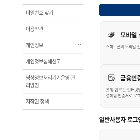
계약정보공개
전화번호안내
전화번호안내
전화번호안내
전화번호안내
전화번호안내
전화번호안내
전화번호안내
전화번호안내
군산시보
장사정보
열림
비밀번호 찾기
입찰/계약정보
읍면동소식
주민복지 안내서
주요시책
수산업
찾아오시는길
찾아오시는길
찾아오시는길
찾아오시는길
찾아오시는길
찾아오시는길
찾아오시는길
찾아오시는길
개인사용자 
용역과제
민원편의제도
열림
웹진 열린군산
이용약관
시정계획
어업현황
모바일
타기관소식
민원 1회방문 처리제
주요업무
수산물 안전정보
열림
개인정보
스마트폰의 모바일 
어디서나 민원처리제
시정백서
군산수산물 소비촉진행사
상품권 구매 사용 및 관리
사전심사 청구제도
열림
개인정보침해신고
군산 특화 수산물
민원인 후견인제
금융인
영상정보처리기기운영·관
복합민원 상담예약제
열림
리방침
폐업신고 원스톱서비스
은행 앱 또는 인터넷
결제원 인증서로 로
납세자 보호관제도
열림
저작권 정책
『안심상속』 원스톱 서비
스
일반사용자 로그