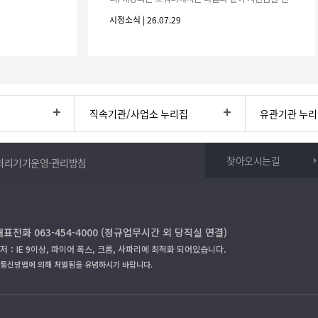
청하시기 바랍니다. 1. 해당기간 : ‘25. 11. 1. ~ '26. 4.
시정소식 | 26.07.29
30.(6개
직속기관/사업소 누리집
유관기관 누
찾아오시는길
처리기기운영·관리방침
대표전화 063-454-4000 (정규업무시간 외 당직실 연결)
저：IE 9이상, 파이어 폭스, 크롬, 사파리에 최적화 되어있습니다.
보통신망법에 의해 처벌됨을 유념하시기 바랍니다.