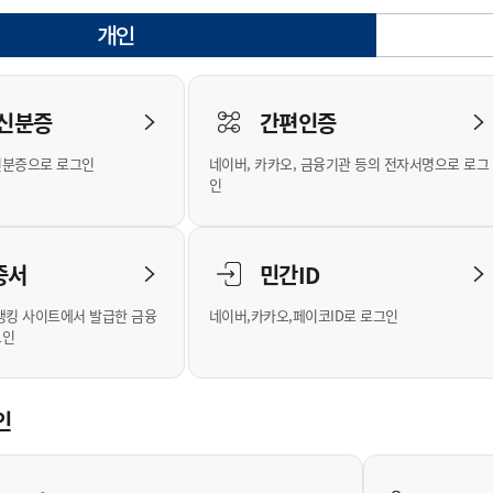
안내
위원회 현황
공공데이터 개방
업무추진비공
군산시 무상교통
공부의 명수
개인
정부24
선택됨
위원회 명단공개
공공데이터 개방
예산/재정
법률정보
국민신문고
건설
부동산
에너지
로그인
환경
청소
위생
위원회 회의록 공개
공공데이터 수요조사
민원편람/서식
한눈에 서비스
전자가족관계등록
예산안내
조례규칙 입법예고
경제동향
도로/가로등
부동산 정보
태양광
 신분증
간편인증
인터넷등기소
환경선언문
청소정보
공중위생
재정공시
조례규칙 입법예고(구)
물가정보
자전거
주소/건축/지적/지리정보
가스/석유
신분증으로 로그인
네이버, 카카오, 금융기관 등의 전자서명으로 로그
국세청홈택스
환경기본정보
대형폐기물 배출신고
위생용품 제조업
결산보고서
법률정보 관련사이트
사회조사
조상땅찾기
인
위택스
화학물질 관리지도
공모사업
생활쓰레기 처리요령
식품위생
중기지방재정계획
사업체조
부동산통합민원
미세먼지 대응
음식물쓰레기 처리요령
문화 콘텐츠업
투자심사
통계연보
증서
민간ID
공공데이터포털
환경영향평가
폐기물 처리시설 현황
예산낭비신고
청년통계
체육
새올전자민원창구
석면해체 건축물정보
보조금 부정수급 신고
주민등록
뱅킹 사이트에서 발급한 금융
네이버,카카오,페이코ID로 로그인
그인
체육시설 안내
환경오염업소 공개
공유재산
체류외국
군산시체육회
환경 관련사이트
재정용어사전
생활체육 공지
인
군산시 고향사랑기부제
고향사랑기부제 소개
군산상품