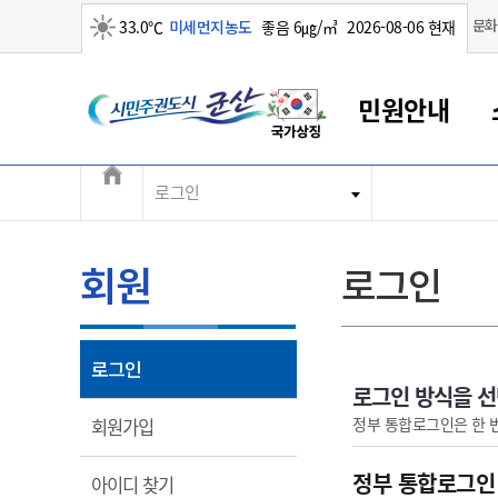
맑음
문화
33.0℃
미세먼지농도
좋음 6㎍/㎥
2026-08-06 현재
시민주권도시 군산
민원안내
전체메뉴
로그인
군산새만금
민원안내
소통참여
생활복지
경제산업
정보공개
군산소개
전북소개
군산에서 시작되는 새만금
전북특별자치도 소개
군산사랑상품권
민원창구안내
정보공개제도
복지/보건
시정알림
군산시 비전
민원이용안내
시정소식
인구정책
상품권 안내
제도안내
전북특별자치도란?
회원
로그인
민원수수료
시험/채용
통합돌봄
상품권 공지사항
비공개대상정보
전북특별자치도 용어 Q&A
종합민원창구
보도자료
주민복지
상품권 Q&A
불복구제절차
자료실
아름다운 배려창구
행사안내
아동/청소년
상품권 이용규약
수수료
열림
로그인
홍보영상 게시판
토지정보민원창구
행사일정표
여성/가족
판매대행점 조회
정보공개서식
로그인 방식을 
대표전화
대표전화
대표전화
대표전화
대표전화
대표전화
대표전화
대표전화
063-454-4000
063-454-4000
063-454-4000
063-454-4000
063-454-4000
063-454-4000
063-454-4000
063-454-4000
열림
정부 통합로그인은 한 
회원가입
무인민원발급기
교육안내
노인복지
지류상품권 재고조회
보건소식
장애인복지
부서 및 담당자 연락처
부서 및 담당자 연락처
부서 및 담당자 연락처
부서 및 담당자 연락처
부서 및 담당자 연락처
부서 및 담당자 연락처
부서 및 담당자 연락처
부서 및 담당자 연락처
정부 통합로그인
열림
아이디 찾기
고시공고
사회서비스(바우처)