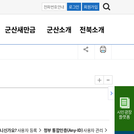
전화번호안내
로그인
회원가입
군산새만금
군산소개
전북소개
정 대응
족관계
부서/업무
RE100의 중심 새만금
도시/공원/주택
산업인프라
정책실명제
토지/건축
읍면동 안내
군산새만금 홍보 영상
조직운영6대지표
농업/축산업
도시재생
지방세
족관계
도시계획/지구단위계획
군산국가산업단지
정책실명제 안내
지방세
도시재생사업
민선8기 농업비전/발전방
공무원 정원
향
-
+
공원녹지
군산2국가산업단지
국민신청실명제안내
지방세환급금신청
도시재생(현장)지원센터
과장급이상 상위직 비율
농산물 유통
식
주택
새만금산업단지
정책실명제 중점관리 대상
지방세 상담챗봇
도시재생시설 현황
공무원 1인당 주민수
가축방역
자료실
자유무역지역
도시재생 공지/행사
현장공무원 비율
동물복지
지방산업단지
재정규모대비 인건비운영
시민광장
농공단지
실국본부수
플랫폼
림 서비
산업단지 지도
내고장 알리미
아니신가요?
정부 통합인증(Any-ID)
사용자 등록
사용자 관리
구
항만/여객/공항/철도/컨벤