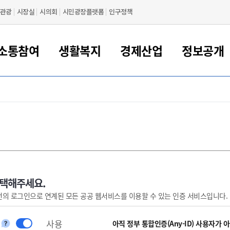
관광
시장실
시의회
시민광장플랫폼
인구정책
소통참여
생활복지
경제산업
정보공개
새만금 해양거점도시 군산
정보공개 목록/청구
시민참여서비스
여권 민원
기업지원
교육
군산시 소개
군산시 관할권 주요논리
각종 신고/민원
사전정보공표
일자리/창업
차량 민원
상하수도
시청안내
새만금 관할구역 결
주민등록/인감/가
교통안내
기업목록
인사운영
SNS소식
여권발급안내
시민광장플랫폼
교육지원
투자기업 인센티브
정보공개 목록/청구
군산 현황
차량등록사업소 안내
하수도 계획
군산시 명장
사전정보공표
청사종합안내
주민등록/인감/가
시내버스
일반기업 목록
2022년도 통계
조직도
여권 서식
시장에게 바란다
평생교육
기업지원정책
군산의 역사
차량 신규/이전 등록
상수도시설
구인구직
수시공표
전화번호안내
각종서식
택시
사회적경제기업
2023년도 통계
업무
나의민원
학자금대출이자지원
경제 공지/서식
수상현황
저당권 설정/말소 등록
수질검사
청년뜰(청년센터/창업센터)
부서별 팩스번호
시외버스/고속버스
공장 검색
2024년도 통계
부서소
나도한마디
우리아이 꿈탐험 지원사업
기업애로해소SOS
자연지리특성
등록원부 열람/발급
상수도/하수도 요금
시청 오시는 길
철도/항공
2025년도 통계
부서별 
군산시사회적경제지원센터
칭찬합시다
시민정보화교육
강소연구개발특구
행정구역/행정지도
자동차 등록 서식
요금조회납부시스템
여객선
선택해주세요.
번의 로그인으로 연계된 모든 공공 웹서비스를 이용할 수 있는 인증 서비스입니다.
설문조사
부모학교예약시스템
자매결연/국제협력 도시
자동차 과태료 조회 및 납부
공공하수처리시설
교통 관련사이트
일자리 지원사업
자원봉사참여
군산어린이시청
군산의 상징
자동차 정기(종합)검사 기
주정차단속 문자알
일자리지원센터
사용
간조회 및 검사예약
스
아직 정부 통합인증(Any-ID) 사용자가 
전자민원창
적극행정
디지털배움터