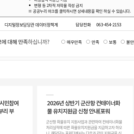
변형 등 2차적 저작물 작성 금지
※ 공공누리 마크를 클릭하시면 상세내용을 확인 하실 수 있습니다.
디지털정보담당관 데이터정책계
담당전화
063-454-2153
에 대해 만족
하십니까?
매우만족
만족
보통
불만
 시민참여
2026년 상반기 군산항 컨테이너화
부리 부
물 유치지원금 신청 안내(포워
군산항 화물유치 지원사업과 관련하여 컨테이너화물
처리실적에 따른 화물유치지원금을 지급하고자 하오
니, 해당되는 포워더께서는 다음과 같이 지원금을 신