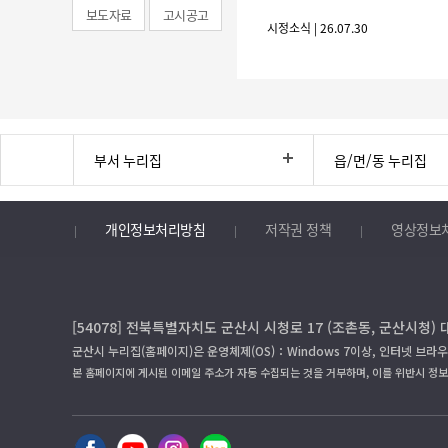
보도자료
고시공고
시정소식 | 26.07.30
부서 누리집
읍/면/동 누리집
개인정보처리방침
저작권 정책
영상정보
[54078] 전북특별자치도 군산시 시청로 17 (조촌동, 군산시청) 
군산시 누리집(홈페이지)은 운영체제(OS)：Windows 7이상, 인터넷 브라우
본 홈페이지에 게시된 이메일 주소가 자동 수집되는 것을 거부하며, 이를 위반시 정