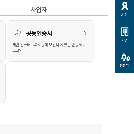
개
재정정보 공개
공공저작물
션
사업자
시민
통계정보
행정규제개혁
소상공인 지원
민방위/재난안전
시스템
행정규제개혁안내
고유가 피해지원금
공동인증서
민방위
규제신문고
군산사랑배달 배달의명수
기업
개인 컴퓨터, USB 등에 보관되어 있는 인증서로
재난안전
규제입증요청
카드수수료 지원
로그인
풍수해보험
사
규제정보포털
소상공인지원
재해예방
관광객
관련기관 안내
군산시착한가격업소
시민대상보험
통계
영조물 배상보험
인 현황
군산시민 안전보험
군산시민 자전거보험
군산 상품
농업인안전보험 농가부담
 가이드북
금 지원사업