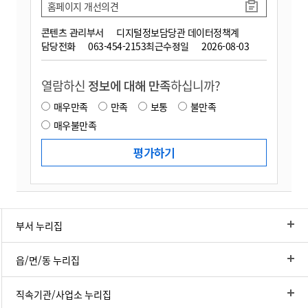
홈페이지 개선의견
콘텐츠 관리부서
디지털정보담당관 데이터정책계
담당전화
063-454-2153
최근수정일
2026-08-03
열람하신
정보에 대해 만족
하십니까?
매우만족
만족
보통
불만족
매우불만족
부서 누리집
읍/면/동 누리집
직속기관/사업소 누리집