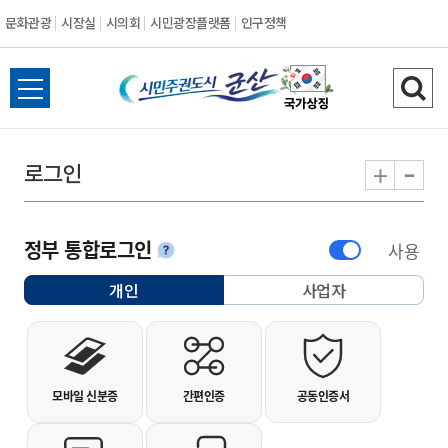
문화관광
시장실
시의회
시민광장플랫폼
인구정책
시민주권도시 군
전체메뉴 열기
검색
-
+
로그인
정부 통합로그인
사용
안내
개인
사업자
선택됨
개인사용자 로그인
모바일 신분증
간편인증
공동인증서