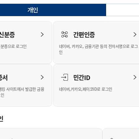
안내
위원회 현황
공공데이터 개방
업무추진비공
군산시 무상교통
공부의 명수
개인
정부24
선택됨
위원회 명단공개
공공데이터 개방
예산/재정
법률정보
국민신문고
건설
부동산
에너지
로그인
환경
청소
위생
위원회 회의록 공개
공공데이터 수요조사
민원편람/서식
한눈에 서비스
전자가족관계등록
예산안내
조례규칙 입법예고
경제동향
도로/가로등
부동산 정보
태양광
 신분증
간편인증
인터넷등기소
환경선언문
청소정보
공중위생
재정공시
조례규칙 입법예고(구)
물가정보
자전거
주소/건축/지적/지리정보
가스/석유
신분증으로 로그인
네이버, 카카오, 금융기관 등의 전자서명으로 로그
국세청홈택스
환경기본정보
대형폐기물 배출신고
위생용품 제조업
결산보고서
법률정보 관련사이트
사회조사
조상땅찾기
인
위택스
화학물질 관리지도
공모사업
생활쓰레기 처리요령
식품위생
중기지방재정계획
사업체조
부동산통합민원
미세먼지 대응
음식물쓰레기 처리요령
문화 콘텐츠업
투자심사
통계연보
증서
민간ID
공공데이터포털
환경영향평가
폐기물 처리시설 현황
예산낭비신고
청년통계
체육
새올전자민원창구
석면해체 건축물정보
보조금 부정수급 신고
주민등록
뱅킹 사이트에서 발급한 금융
네이버,카카오,페이코ID로 로그인
그인
체육시설 안내
환경오염업소 공개
공유재산
체류외국
군산시체육회
환경 관련사이트
재정용어사전
생활체육 공지
인
군산시 고향사랑기부제
고향사랑기부제 소개
군산상품