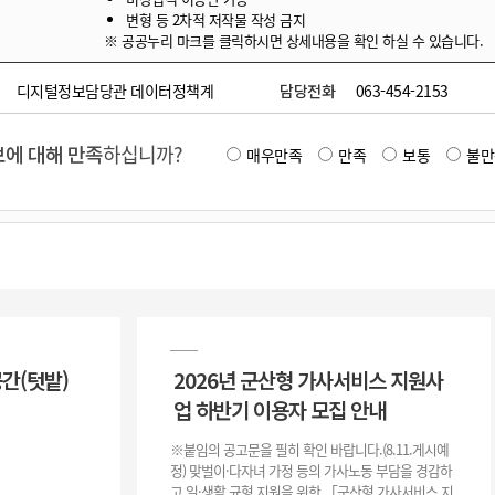
변형 등 2차적 저작물 작성 금지
※ 공공누리 마크를 클릭하시면 상세내용을 확인 하실 수 있습니다.
디지털정보담당관 데이터정책계
담당전화
063-454-2153
에 대해 만족
하십니까?
매우만족
만족
보통
불만
공간(텃밭)
2026년 군산형 가사서비스 지원사
업 하반기 이용자 모집 안내
※붙임의 공고문을 필히 확인 바랍니다.(8.11.게시예
정) 맞벌이·다자녀 가정 등의 가사노동 부담을 경감하
고 일·생활 균형 지원을 위한 「군산형 가사서비스 지