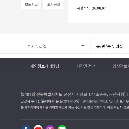
보도자료
고시공고
시정소식 | 26.08.07
부서 누리집
읍/면/동 누리집
개인정보처리방침
저작권 정책
영상정보
[54078] 전북특별자치도 군산시 시청로 17 (조촌동, 군산시청) 
군산시 누리집(홈페이지)은 운영체제(OS)：Windows 7이상, 인터넷 브라우
본 홈페이지에 게시된 이메일 주소가 자동 수집되는 것을 거부하며, 이를 위반시 정