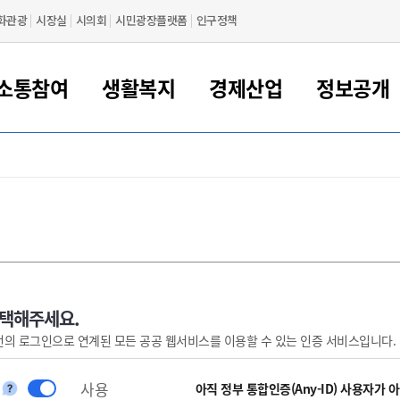
화관광
시장실
시의회
시민광장플랫폼
인구정책
소통참여
생활복지
경제산업
정보공개
새만금 해양거점도시 군산
정보공개 목록/청구
시민참여서비스
여권 민원
기업지원
교육
군산시 소개
군산시 관할권 주요논리
각종 신고/민원
사전정보공표
일자리/창업
차량 민원
상하수도
시청안내
새만금 관할구역 결
주민등록/인감/가
교통안내
기업목록
인사운영
SNS소식
여권발급안내
시민광장플랫폼
교육지원
투자기업 인센티브
정보공개 목록/청구
군산 현황
차량등록사업소 안내
하수도 계획
군산시 명장
사전정보공표
청사종합안내
주민등록/인감/가
시내버스
일반기업 목록
2022년도 통계
조직도
여권 서식
시장에게 바란다
평생교육
기업지원정책
군산의 역사
차량 신규/이전 등록
상수도시설
구인구직
수시공표
전화번호안내
각종서식
택시
사회적경제기업
2023년도 통계
업무
나의민원
학자금대출이자지원
경제 공지/서식
수상현황
저당권 설정/말소 등록
수질검사
청년뜰(청년센터/창업센터)
부서별 팩스번호
시외버스/고속버스
공장 검색
2024년도 통계
부서소
나도한마디
우리아이 꿈탐험 지원사업
기업애로해소SOS
자연지리특성
등록원부 열람/발급
상수도/하수도 요금
시청 오시는 길
철도/항공
2025년도 통계
부서별 
군산시사회적경제지원센터
칭찬합시다
시민정보화교육
강소연구개발특구
행정구역/행정지도
자동차 등록 서식
요금조회납부시스템
여객선
선택해주세요.
번의 로그인으로 연계된 모든 공공 웹서비스를 이용할 수 있는 인증 서비스입니다.
설문조사
부모학교예약시스템
자매결연/국제협력 도시
자동차 과태료 조회 및 납부
공공하수처리시설
교통 관련사이트
일자리 지원사업
자원봉사참여
군산어린이시청
군산의 상징
자동차 정기(종합)검사 기
주정차단속 문자알
일자리지원센터
사용
간조회 및 검사예약
스
아직 정부 통합인증(Any-ID) 사용자가 
전자민원창
적극행정
디지털배움터