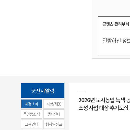
콘텐츠 관리부서
열람하신
정보
군산시알림
2026년 도시농업 녹색 
시정소식
시험/채용
조성 사업 대상 추가모집
(municipal
읍면동소식
행사안내
news)
교육안내
행사일정표