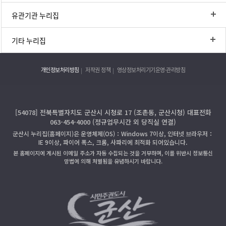
유관기관 누리집
기타 누리집
개인정보처리방침
저작권 정책
영상정보처리기기운영·관리방침
[54078] 전북특별자치도 군산시 시청로 17 (조촌동, 군산시청) 대표전화
063-454-4000 (정규업무시간 외 당직실 연결)
군산시 누리집(홈페이지)은 운영체제(OS)：Windows 7이상, 인터넷 브라우저：
IE 9이상, 파이어 폭스, 크롬, 사파리에 최적화 되어있습니다.
본 홈페이지에 게시된 이메일 주소가 자동 수집되는 것을 거부하며, 이를 위반시 정보통신
망법에 의해 처벌됨을 유념하시기 바랍니다.