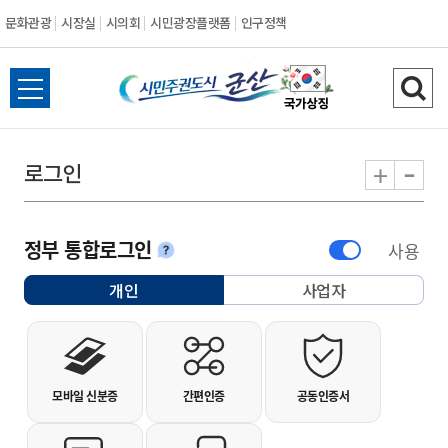
문화관광
시장실
시의회
시민광장플랫폼
인구정책
시민주권도시 군
전체메뉴 열기
검색
-
+
로그인
정부 통합로그인
사용
안내
개인
사업자
선택됨
개인사용자 로그인
모바일 신분증
간편인증
공동인증서