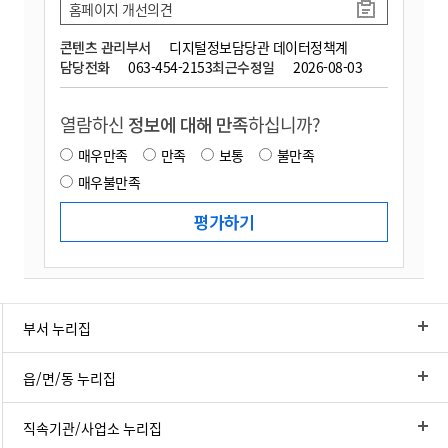
홈페이지 개선의견
콘텐츠 관리부서
디지털정보담당관 데이터정책계
담당전화
063-454-2153
최근수정일
2026-08-03
열람하신
정보에 대해 만족
하십니까?
매우만족
만족
보통
불만족
매우불만족
부서 누리집
읍/면/동 누리집
직속기관/사업소 누리집