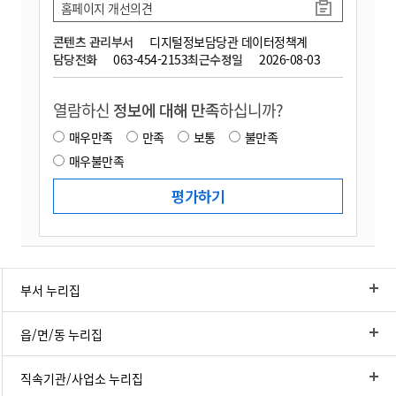
홈페이지 개선의견
콘텐츠 관리부서
디지털정보담당관 데이터정책계
담당전화
063-454-2153
최근수정일
2026-08-03
열람하신
정보에 대해 만족
하십니까?
매우만족
만족
보통
불만족
매우불만족
부서 누리집
읍/면/동 누리집
직속기관/사업소 누리집