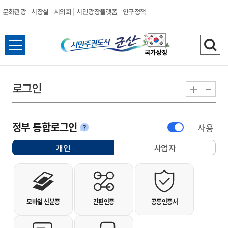
문화관광
시장실
시의회
시민광장플랫폼
인구정책
시민주권도시 군
전체메뉴 열기
검색
-
+
로그인
정부 통합로그인
사용
안내
개인
사업자
선택됨
개인사용자 로그인
모바일 신분증
간편인증
공동인증서