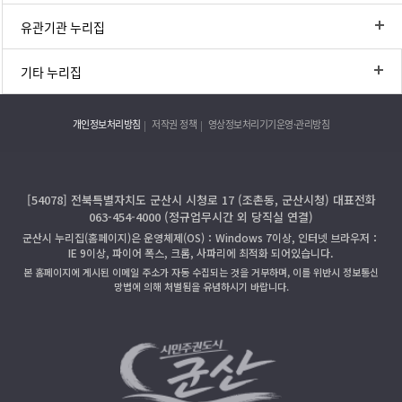
유관기관 누리집
기타 누리집
개인정보처리방침
저작권 정책
영상정보처리기기운영·관리방침
[54078] 전북특별자치도 군산시 시청로 17 (조촌동, 군산시청) 대표전화
063-454-4000 (정규업무시간 외 당직실 연결)
군산시 누리집(홈페이지)은 운영체제(OS)：Windows 7이상, 인터넷 브라우저：
IE 9이상, 파이어 폭스, 크롬, 사파리에 최적화 되어있습니다.
본 홈페이지에 게시된 이메일 주소가 자동 수집되는 것을 거부하며, 이를 위반시 정보통신
망법에 의해 처벌됨을 유념하시기 바랍니다.