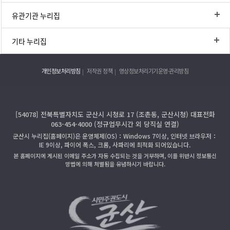
유관기관 누리집
기타 누리집
개인정보처리방침
저작권 정책
영상정보처리기기운영·관리방침
[54078] 전북특별자치도 군산시 시청로 17 (조촌동, 군산시청) 대표전화
063-454-4000 (정규업무시간 외 당직실 연결)
군산시 누리집(홈페이지)은 운영체제(OS)：Windows 7이상, 인터넷 브라우저：
IE 9이상, 파이어 폭스, 크롬, 사파리에 최적화 되어있습니다.
본 홈페이지에 게시된 이메일 주소가 자동 수집되는 것을 거부하며, 이를 위반시 정보통신
망법에 의해 처벌됨을 유념하시기 바랍니다.