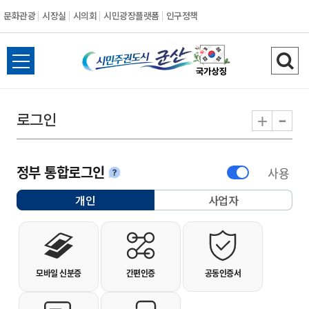
문화관광
시장실
시의회
시민광장플랫폼
인구정책
시민주권도시 군
전체메뉴 열기
검색
-
+
로그인
정부 통합로그인
사용
안내
개인
사업자
선택됨
개인사용자 로그인
모바일 신분증
간편인증
공동인증서