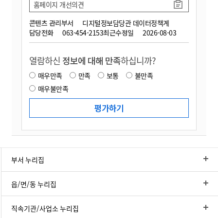
홈페이지 개선의견
콘텐츠 관리부서
디지털정보담당관 데이터정책계
담당전화
063-454-2153
최근수정일
2026-08-03
열람하신
정보에 대해 만족
하십니까?
매우만족
만족
보통
불만족
매우불만족
부서 누리집
읍/면/동 누리집
직속기관/사업소 누리집