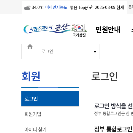
구름많음
문
34.0℃
미세먼지농도
좋음 16㎍/㎥
2026-08-09 현재
시민주권도시 군산
민원안내
전체메뉴
로그인
군산새만금
민원안내
소통참여
생활복지
경제산업
정보공개
군산소개
전북소개
군산에서 시작되는 새만금
전북특별자치도 소개
군산사랑상품권
민원창구안내
정보공개제도
복지/보건
시정알림
군산시 비전
민원이용안내
시정소식
인구정책
상품권 안내
제도안내
전북특별자치도란?
회원
로그인
민원수수료
시험/채용
통합돌봄
상품권 공지사항
비공개대상정보
전북특별자치도 용어 Q&A
종합민원창구
보도자료
주민복지
상품권 Q&A
불복구제절차
자료실
아름다운 배려창구
행사안내
아동/청소년
상품권 이용규약
수수료
열림
로그인
홍보영상 게시판
토지정보민원창구
행사일정표
여성/가족
판매대행점 조회
정보공개서식
로그인 방식을 
대표전화
대표전화
대표전화
대표전화
대표전화
대표전화
대표전화
대표전화
063-454-4000
063-454-4000
063-454-4000
063-454-4000
063-454-4000
063-454-4000
063-454-4000
063-454-4000
열림
정부 통합로그인은 한 
회원가입
무인민원발급기
교육안내
노인복지
지류상품권 재고조회
보건소식
장애인복지
부서 및 담당자 연락처
부서 및 담당자 연락처
부서 및 담당자 연락처
부서 및 담당자 연락처
부서 및 담당자 연락처
부서 및 담당자 연락처
부서 및 담당자 연락처
부서 및 담당자 연락처
정부 통합로그인
열림
아이디 찾기
고시공고
사회서비스(바우처)