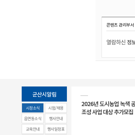
콘텐츠 관리부서
열람하신
정보
군산시알림
2026년 도시농업 녹색 
시정소식
시험/채용
조성 사업 대상 추가모집
(municipal
읍면동소식
행사안내
news)
교육안내
행사일정표