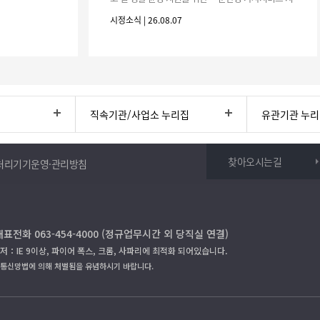
원사업」하반기 이용자를 다음과 같이 추가 모집하오
시정소식 | 26.08.07
니 많은 참여 바랍니다. 1
직속기관/사업소 누리집
유관기관 누
찾아오시는길
처리기기운영·관리방침
대표전화 063-454-4000 (정규업무시간 외 당직실 연결)
저：IE 9이상, 파이어 폭스, 크롬, 사파리에 최적화 되어있습니다.
보통신망법에 의해 처벌됨을 유념하시기 바랍니다.