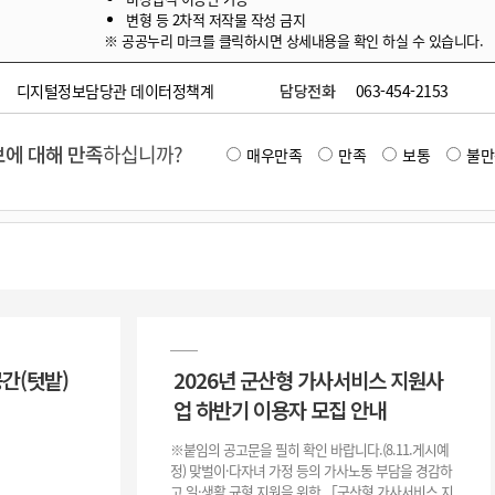
변형 등 2차적 저작물 작성 금지
※ 공공누리 마크를 클릭하시면 상세내용을 확인 하실 수 있습니다.
디지털정보담당관 데이터정책계
담당전화
063-454-2153
에 대해 만족
하십니까?
매우만족
만족
보통
불만
공간(텃밭)
2026년 군산형 가사서비스 지원사
업 하반기 이용자 모집 안내
※붙임의 공고문을 필히 확인 바랍니다.(8.11.게시예
정) 맞벌이·다자녀 가정 등의 가사노동 부담을 경감하
고 일·생활 균형 지원을 위한 「군산형 가사서비스 지