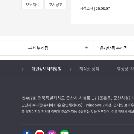
보도자료
고시공고
시정소식 | 26.08.07
부서 누리집
읍/면/동 누리집
개인정보처리방침
저작권 정책
영상정보
[54078] 전북특별자치도 군산시 시청로 17 (조촌동, 군산시청) 
군산시 누리집(홈페이지)은 운영체제(OS)：Windows 7이상, 인터넷 브라우
본 홈페이지에 게시된 이메일 주소가 자동 수집되는 것을 거부하며, 이를 위반시 정