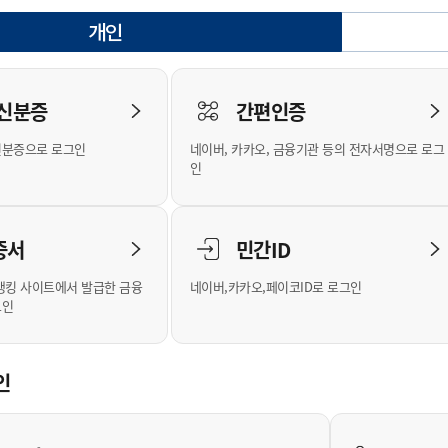
안내
위원회 현황
공공데이터 개방
업무추진비공
군산시 무상교통
공부의 명수
개인
정부24
선택됨
위원회 명단공개
공공데이터 개방
예산/재정
법률정보
국민신문고
건설
부동산
에너지
로그인
환경
청소
위생
위원회 회의록 공개
공공데이터 수요조사
민원편람/서식
한눈에 서비스
전자가족관계등록
예산안내
조례규칙 입법예고
경제동향
도로/가로등
부동산 정보
태양광
 신분증
간편인증
인터넷등기소
환경선언문
청소정보
공중위생
재정공시
조례규칙 입법예고(구)
물가정보
자전거
주소/건축/지적/지리정보
가스/석유
신분증으로 로그인
네이버, 카카오, 금융기관 등의 전자서명으로 로그
국세청홈택스
환경기본정보
대형폐기물 배출신고
위생용품 제조업
결산보고서
법률정보 관련사이트
사회조사
조상땅찾기
인
위택스
화학물질 관리지도
공모사업
생활쓰레기 처리요령
식품위생
중기지방재정계획
사업체조
부동산통합민원
미세먼지 대응
음식물쓰레기 처리요령
문화 콘텐츠업
투자심사
통계연보
증서
민간ID
공공데이터포털
환경영향평가
폐기물 처리시설 현황
예산낭비신고
청년통계
체육
새올전자민원창구
석면해체 건축물정보
보조금 부정수급 신고
주민등록
뱅킹 사이트에서 발급한 금융
네이버,카카오,페이코ID로 로그인
그인
체육시설 안내
환경오염업소 공개
공유재산
체류외국
군산시체육회
환경 관련사이트
재정용어사전
생활체육 공지
인
군산시 고향사랑기부제
고향사랑기부제 소개
군산상품