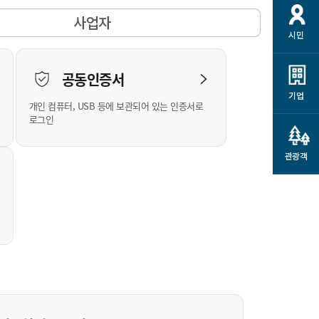
개
재정정보 공개
공공저작물
션
사업자
시민
통계정보
행정규제개혁
소상공인 지원
민방위/재난안전
시스템
행정규제개혁안내
고유가 피해지원금
공동인증서
민방위
규제신문고
군산사랑배달 배달의명수
기업
개인 컴퓨터, USB 등에 보관되어 있는 인증서로
재난안전
규제입증요청
카드수수료 지원
로그인
풍수해보험
사
규제정보포털
소상공인지원
재해예방
관광객
관련기관 안내
군산시착한가격업소
시민대상보험
통계
영조물 배상보험
인 현황
군산시민 안전보험
군산시민 자전거보험
군산 상품
농업인안전보험 농가부담
 가이드북
금 지원사업