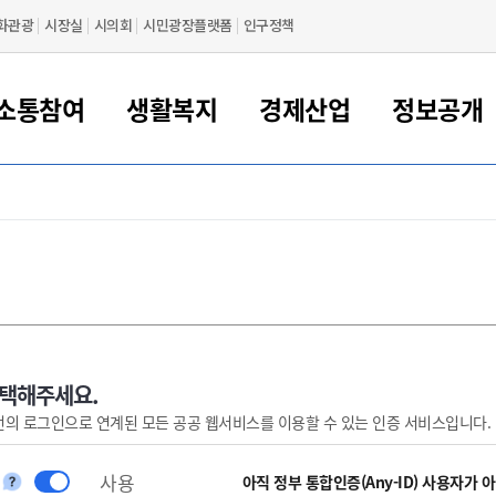
화관광
시장실
시의회
시민광장플랫폼
인구정책
소통참여
생활복지
경제산업
정보공개
새만금 해양거점도시 군산
정보공개 목록/청구
시민참여서비스
여권 민원
기업지원
교육
군산시 소개
군산시 관할권 주요논리
각종 신고/민원
사전정보공표
일자리/창업
차량 민원
상하수도
시청안내
새만금 관할구역 결
주민등록/인감/가
교통안내
기업목록
인사운영
SNS소식
여권발급안내
시민광장플랫폼
교육지원
투자기업 인센티브
정보공개 목록/청구
군산 현황
차량등록사업소 안내
하수도 계획
군산시 명장
사전정보공표
청사종합안내
주민등록/인감/가
시내버스
일반기업 목록
2022년도 통계
조직도
여권 서식
시장에게 바란다
평생교육
기업지원정책
군산의 역사
차량 신규/이전 등록
상수도시설
구인구직
수시공표
전화번호안내
각종서식
택시
사회적경제기업
2023년도 통계
업무
나의민원
학자금대출이자지원
경제 공지/서식
수상현황
저당권 설정/말소 등록
수질검사
청년뜰(청년센터/창업센터)
부서별 팩스번호
시외버스/고속버스
공장 검색
2024년도 통계
부서소
나도한마디
우리아이 꿈탐험 지원사업
기업애로해소SOS
자연지리특성
등록원부 열람/발급
상수도/하수도 요금
시청 오시는 길
철도/항공
2025년도 통계
부서별 
군산시사회적경제지원센터
칭찬합시다
시민정보화교육
강소연구개발특구
행정구역/행정지도
자동차 등록 서식
요금조회납부시스템
여객선
선택해주세요.
번의 로그인으로 연계된 모든 공공 웹서비스를 이용할 수 있는 인증 서비스입니다.
설문조사
부모학교예약시스템
자매결연/국제협력 도시
자동차 과태료 조회 및 납부
공공하수처리시설
교통 관련사이트
일자리 지원사업
자원봉사참여
군산어린이시청
군산의 상징
자동차 정기(종합)검사 기
주정차단속 문자알
일자리지원센터
사용
간조회 및 검사예약
스
아직 정부 통합인증(Any-ID) 사용자가 
전자민원창
적극행정
디지털배움터