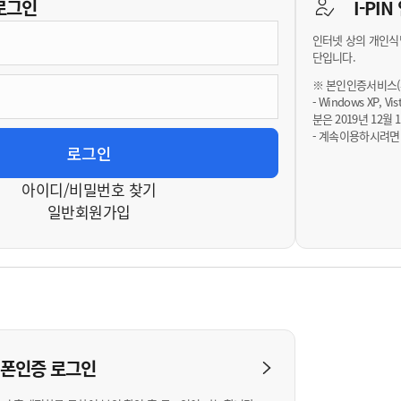
기부자 예우제
로그인
I-PI
기부자 명예의 전당
인터넷 상의 개인식
기금사업
단입니다.
군산시 답례품
※ 본인인증서비스(휴
- Windows XP, 
고향사랑기부제 소식
분은 2019년 12
- 계속이용하시려면
아이디/비밀번호 찾기
일반회원가입
대폰인증
로그인