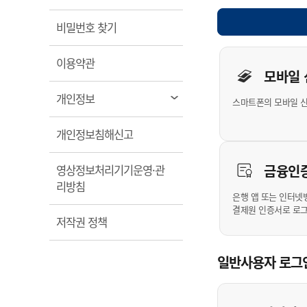
계약정보공개
전화번호안내
전화번호안내
전화번호안내
전화번호안내
전화번호안내
전화번호안내
전화번호안내
전화번호안내
군산시보
장사정보
열림
비밀번호 찾기
입찰/계약정보
읍면동소식
주민복지 안내서
주요시책
수산업
찾아오시는길
찾아오시는길
찾아오시는길
찾아오시는길
찾아오시는길
찾아오시는길
찾아오시는길
찾아오시는길
개인사용자 
용역과제
민원편의제도
열림
웹진 열린군산
이용약관
시정계획
어업현황
모바일
타기관소식
민원 1회방문 처리제
주요업무
수산물 안전정보
열림
개인정보
스마트폰의 모바일 
어디서나 민원처리제
시정백서
군산수산물 소비촉진행사
상품권 구매 사용 및 관리
사전심사 청구제도
열림
개인정보침해신고
군산 특화 수산물
민원인 후견인제
금융인
영상정보처리기기운영·관
복합민원 상담예약제
열림
리방침
폐업신고 원스톱서비스
은행 앱 또는 인터넷
결제원 인증서로 로
납세자 보호관제도
열림
저작권 정책
『안심상속』 원스톱 서비
스
일반사용자 로그