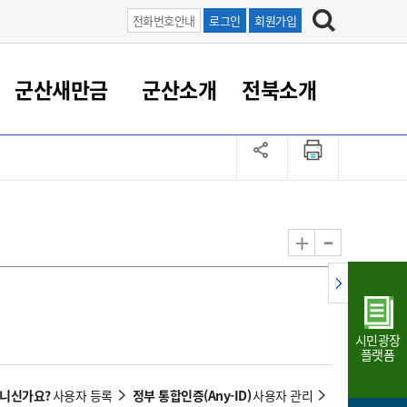
전화번호안내
로그인
회원가입
군산새만금
군산소개
전북소개
정 대응
족관계
부서/업무
RE100의 중심 새만금
도시/공원/주택
산업인프라
정책실명제
토지/건축
읍면동 안내
군산새만금 홍보 영상
조직운영6대지표
농업/축산업
도시재생
지방세
족관계
도시계획/지구단위계획
군산국가산업단지
정책실명제 안내
지방세
도시재생사업
민선8기 농업비전/발전방
공무원 정원
향
-
+
공원녹지
군산2국가산업단지
국민신청실명제안내
지방세환급금신청
도시재생(현장)지원센터
과장급이상 상위직 비율
농산물 유통
식
주택
새만금산업단지
정책실명제 중점관리 대상
지방세 상담챗봇
도시재생시설 현황
공무원 1인당 주민수
가축방역
자료실
자유무역지역
도시재생 공지/행사
현장공무원 비율
동물복지
지방산업단지
재정규모대비 인건비운영
시민광장
농공단지
실국본부수
플랫폼
림 서비
산업단지 지도
내고장 알리미
아니신가요?
정부 통합인증(Any-ID)
사용자 등록
사용자 관리
구
항만/여객/공항/철도/컨벤