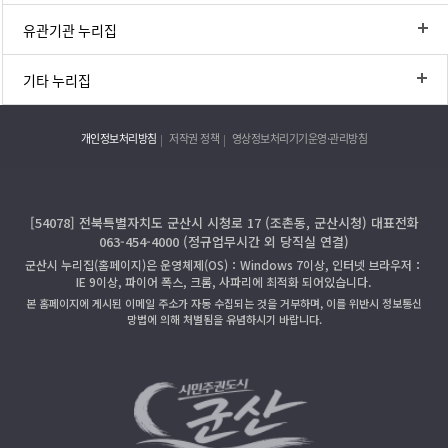
유관기관 누리집
기타 누리집
개인정보처리방침
저작권 정책
영상정보처리기기운영·관리방침
[54078] 전북특별자치도 군산시 시청로 17 (조촌동, 군산시청) 대표전화
063-454-4000 (정규업무시간 외 당직실 연결)
군산시 누리집(홈페이지)은 운영체제(OS)：Windows 7이상, 인터넷 브라우저：
IE 9이상, 파이어 폭스, 크롬, 사파리에 최적화 되어있습니다.
본 홈페이지에 게시된 이메일 주소가 자동 수집되는 것을 거부하며, 이를 위반시 정보통신
망법에 의해 처벌됨을 유념하시기 바랍니다.