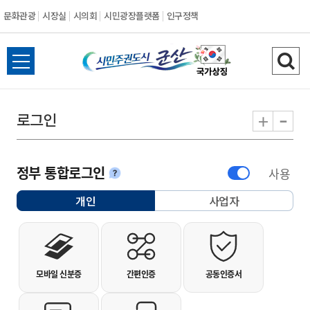
문화관광
시장실
시의회
시민광장플랫폼
인구정책
시민주권도시 군
전체메뉴 열기
검색
-
+
로그인
정부 통합로그인
사용
안내
개인
사업자
선택됨
개인사용자 로그인
모바일 신분증
간편인증
공동인증서