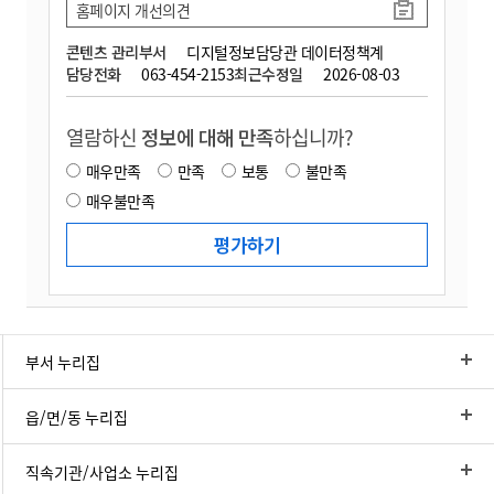
홈페이지 개선의견
콘텐츠 관리부서
디지털정보담당관 데이터정책계
담당전화
063-454-2153
최근수정일
2026-08-03
열람하신
정보에 대해 만족
하십니까?
매우만족
만족
보통
불만족
매우불만족
부서 누리집
읍/면/동 누리집
직속기관/사업소 누리집