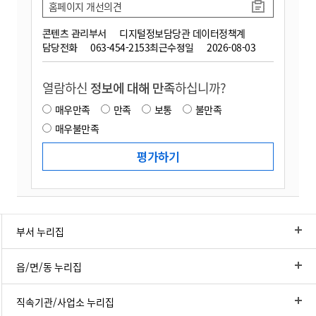
홈페이지 개선의견
콘텐츠 관리부서
디지털정보담당관 데이터정책계
담당전화
063-454-2153
최근수정일
2026-08-03
열람하신
정보에 대해 만족
하십니까?
매우만족
만족
보통
불만족
매우불만족
부서 누리집
읍/면/동 누리집
직속기관/사업소 누리집