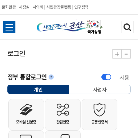
문화관광
시장실
시의회
시민광장플랫폼
인구정책
시민주권도시 군
전체메뉴 열기
검색
-
+
로그인
정부 통합로그인
사용
안내
개인
사업자
선택됨
개인사용자 로그인
모바일 신분증
간편인증
공동인증서