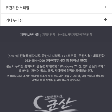
유관기관 누리집
기타 누리집
개인정보처리방침
저작권 정책
영상정보처리기기운영·관리방침
[54078] 전북특별자치도 군산시 시청로 17 (조촌동, 군산시청) 대표전화
063-454-4000 (정규업무시간 외 당직실 연결)
군산시 누리집(홈페이지)은 운영체제(OS)：Windows 7이상, 인터넷 브라우저：
IE 9이상, 파이어 폭스, 크롬, 사파리에 최적화 되어있습니다.
본 홈페이지에 게시된 이메일 주소가 자동 수집되는 것을 거부하며, 이를 위반시 정보통신
망법에 의해 처벌됨을 유념하시기 바랍니다.