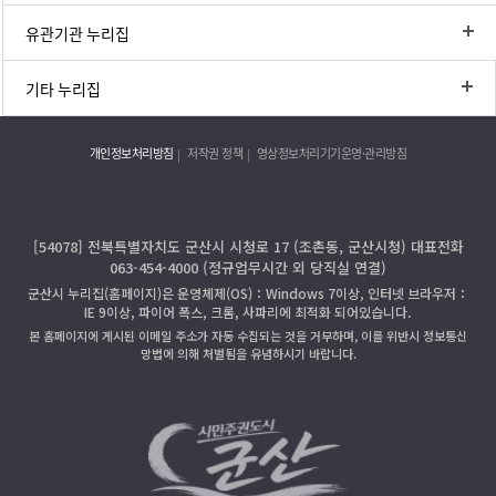
유관기관 누리집
기타 누리집
개인정보처리방침
저작권 정책
영상정보처리기기운영·관리방침
[54078] 전북특별자치도 군산시 시청로 17 (조촌동, 군산시청) 대표전화
063-454-4000 (정규업무시간 외 당직실 연결)
군산시 누리집(홈페이지)은 운영체제(OS)：Windows 7이상, 인터넷 브라우저：
IE 9이상, 파이어 폭스, 크롬, 사파리에 최적화 되어있습니다.
본 홈페이지에 게시된 이메일 주소가 자동 수집되는 것을 거부하며, 이를 위반시 정보통신
망법에 의해 처벌됨을 유념하시기 바랍니다.