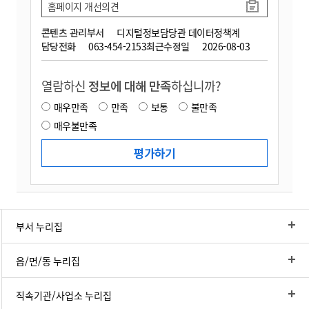
홈페이지 개선의견
콘텐츠 관리부서
디지털정보담당관 데이터정책계
담당전화
063-454-2153
최근수정일
2026-08-03
열람하신
정보에 대해 만족
하십니까?
매우만족
만족
보통
불만족
매우불만족
부서 누리집
읍/면/동 누리집
직속기관/사업소 누리집