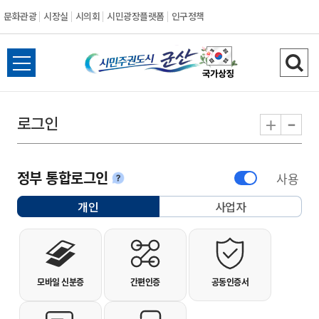
문화관광
시장실
시의회
시민광장플랫폼
인구정책
시민주권도시 군
전체메뉴 열기
검색
-
+
로그인
정부 통합로그인
사용
안내
개인
사업자
선택됨
개인사용자 로그인
모바일 신분증
간편인증
공동인증서