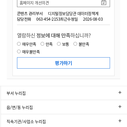
홈페이지 개선의견
콘텐츠 관리부서
디지털정보담당관 데이터정책계
담당전화
063-454-2153
최근수정일
2026-08-03
열람하신
정보에 대해 만족
하십니까?
매우만족
만족
보통
불만족
매우불만족
부서 누리집
읍/면/동 누리집
직속기관/사업소 누리집