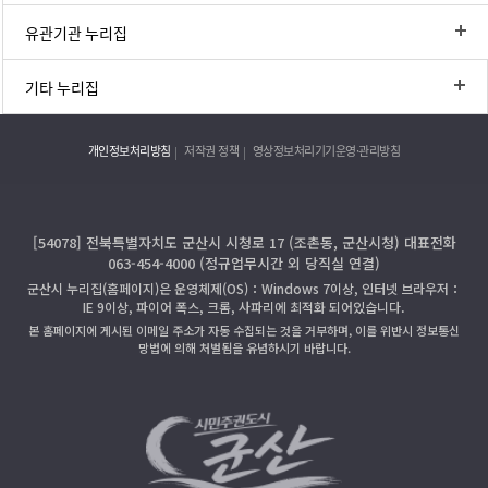
유관기관 누리집
기타 누리집
개인정보처리방침
저작권 정책
영상정보처리기기운영·관리방침
[54078] 전북특별자치도 군산시 시청로 17 (조촌동, 군산시청) 대표전화
063-454-4000 (정규업무시간 외 당직실 연결)
군산시 누리집(홈페이지)은 운영체제(OS)：Windows 7이상, 인터넷 브라우저：
IE 9이상, 파이어 폭스, 크롬, 사파리에 최적화 되어있습니다.
본 홈페이지에 게시된 이메일 주소가 자동 수집되는 것을 거부하며, 이를 위반시 정보통신
망법에 의해 처벌됨을 유념하시기 바랍니다.