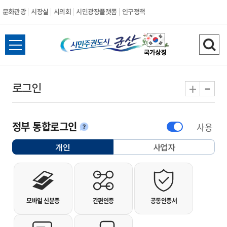
문화관광
시장실
시의회
시민광장플랫폼
인구정책
시민주권도시 군
전체메뉴 열기
검색
-
+
로그인
정부 통합로그인
사용
안내
개인
사업자
선택됨
개인사용자 로그인
모바일 신분증
간편인증
공동인증서