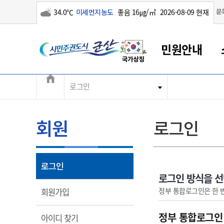
구름많음
문
34.0℃
미세먼지농도
좋음 16㎍/㎥
2026-08-09 현재
시민주권도시 군산
민원안내
전체메뉴
로그인
군산새만금
민원안내
소통참여
생활복지
경제산업
정보공개
군산소개
전북소개
군산에서 시작되는 새만금
전북특별자치도 소개
군산사랑상품권
민원창구안내
정보공개제도
복지/보건
시정알림
군산시 비전
민원이용안내
시정소식
인구정책
상품권 안내
제도안내
전북특별자치도란?
회원
로그인
민원수수료
시험/채용
통합돌봄
상품권 공지사항
비공개대상정보
전북특별자치도 용어 Q&A
종합민원창구
보도자료
주민복지
상품권 Q&A
불복구제절차
자료실
아름다운 배려창구
행사안내
아동/청소년
상품권 이용규약
수수료
열림
로그인
홍보영상 게시판
토지정보민원창구
행사일정표
여성/가족
판매대행점 조회
정보공개서식
로그인 방식을 
대표전화
대표전화
대표전화
대표전화
대표전화
대표전화
대표전화
대표전화
063-454-4000
063-454-4000
063-454-4000
063-454-4000
063-454-4000
063-454-4000
063-454-4000
063-454-4000
열림
정부 통합로그인은 한 
회원가입
무인민원발급기
교육안내
노인복지
지류상품권 재고조회
보건소식
장애인복지
부서 및 담당자 연락처
부서 및 담당자 연락처
부서 및 담당자 연락처
부서 및 담당자 연락처
부서 및 담당자 연락처
부서 및 담당자 연락처
부서 및 담당자 연락처
부서 및 담당자 연락처
정부 통합로그인
열림
아이디 찾기
고시공고
사회서비스(바우처)