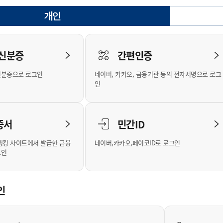
안내
위원회 현황
공공데이터 개방
업무추진비공
군산시 무상교통
공부의 명수
개인
정부24
선택됨
위원회 명단공개
공공데이터 개방
예산/재정
법률정보
국민신문고
건설
부동산
에너지
로그인
환경
청소
위생
위원회 회의록 공개
공공데이터 수요조사
민원편람/서식
한눈에 서비스
전자가족관계등록
예산안내
조례규칙 입법예고
경제동향
도로/가로등
부동산 정보
태양광
 신분증
간편인증
인터넷등기소
환경선언문
청소정보
공중위생
재정공시
조례규칙 입법예고(구)
물가정보
자전거
주소/건축/지적/지리정보
가스/석유
신분증으로 로그인
네이버, 카카오, 금융기관 등의 전자서명으로 로그
국세청홈택스
환경기본정보
대형폐기물 배출신고
위생용품 제조업
결산보고서
법률정보 관련사이트
사회조사
조상땅찾기
인
위택스
화학물질 관리지도
공모사업
생활쓰레기 처리요령
식품위생
중기지방재정계획
사업체조
부동산통합민원
미세먼지 대응
음식물쓰레기 처리요령
문화 콘텐츠업
투자심사
통계연보
증서
민간ID
공공데이터포털
환경영향평가
폐기물 처리시설 현황
예산낭비신고
청년통계
체육
새올전자민원창구
석면해체 건축물정보
보조금 부정수급 신고
주민등록
뱅킹 사이트에서 발급한 금융
네이버,카카오,페이코ID로 로그인
그인
체육시설 안내
환경오염업소 공개
공유재산
체류외국
군산시체육회
환경 관련사이트
재정용어사전
생활체육 공지
인
군산시 고향사랑기부제
고향사랑기부제 소개
군산상품