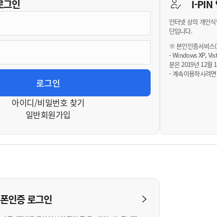
기부자 예우제
로그인
I-PI
기부자 명예의 전당
인터넷 상의 개인식
기금사업
단입니다.
군산시 답례품
※ 본인인증서비스(휴
- Windows XP, 
고향사랑기부제 소식
분은 2019년 12
- 계속이용하시려면
아이디/비밀번호 찾기
일반회원가입
대폰인증
로그인