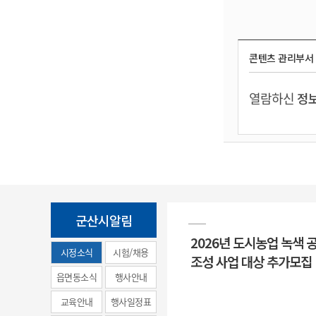
콘텐츠 관리부서
열람하신
정보
군산시알림
2026년 도시농업 녹색 
시정소식
시험/채용
조성 사업 대상 추가모집
(municipal
읍면동소식
행사안내
news)
교육안내
행사일정표