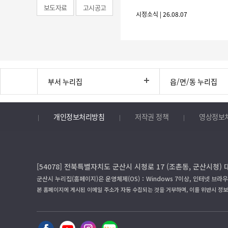
보도자료
고시공고
시정소식 | 26.08.07
부서 누리집
읍/면/동 누리집
개인정보처리방침
저작권 정책
영상정보
[54078] 전북특별자치도 군산시 시청로 17 (조촌동, 군산시청) 
군산시 누리집(홈페이지)은 운영체제(OS)：Windows 7이상, 인터넷 브라우
본 홈페이지에 게시된 이메일 주소가 자동 수집되는 것을 거부하며, 이를 위반시 정