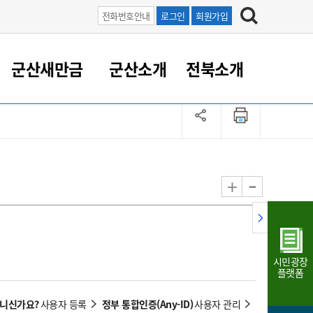
전화번호안내
로그인
회원가입
군산새만금
군산소개
전북소개
정 대응
족관계
부서/업무
RE100의 중심 새만금
도시/공원/주택
산업인프라
정책실명제
토지/건축
읍면동 안내
군산새만금 홍보 영상
조직운영6대지표
농업/축산업
도시재생
지방세
족관계
도시계획/지구단위계획
군산국가산업단지
정책실명제 안내
지방세
도시재생사업
민선8기 농업비전/발전방
공무원 정원
향
-
+
공원녹지
군산2국가산업단지
국민신청실명제안내
지방세환급금신청
도시재생(현장)지원센터
과장급이상 상위직 비율
농산물 유통
식
주택
새만금산업단지
정책실명제 중점관리 대상
지방세 상담챗봇
도시재생시설 현황
공무원 1인당 주민수
가축방역
자료실
자유무역지역
도시재생 공지/행사
현장공무원 비율
동물복지
지방산업단지
재정규모대비 인건비운영
시민광장
농공단지
실국본부수
플랫폼
림 서비
산업단지 지도
내고장 알리미
아니신가요?
정부 통합인증(Any-ID)
사용자 등록
사용자 관리
구
항만/여객/공항/철도/컨벤