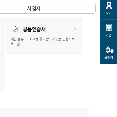
개
재정정보 공개
공공저작물
션
사업자
시민
통계정보
행정규제개혁
소상공인 지원
민방위/재난안전
시스템
행정규제개혁안내
고유가 피해지원금
공동인증서
민방위
규제신문고
군산사랑배달 배달의명수
기업
개인 컴퓨터, USB 등에 보관되어 있는 인증서로
재난안전
규제입증요청
카드수수료 지원
로그인
풍수해보험
사
규제정보포털
소상공인지원
재해예방
관광객
관련기관 안내
군산시착한가격업소
시민대상보험
통계
영조물 배상보험
인 현황
군산시민 안전보험
군산시민 자전거보험
군산 상품
농업인안전보험 농가부담
 가이드북
금 지원사업