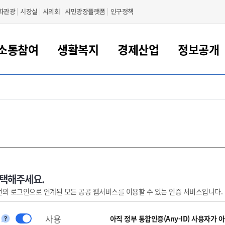
화관광
시장실
시의회
시민광장플랫폼
인구정책
소통참여
생활복지
경제산업
정보공개
새만금 해양거점도시 군산
정보공개 목록/청구
시민참여서비스
여권 민원
기업지원
교육
군산시 소개
군산시 관할권 주요논리
각종 신고/민원
사전정보공표
일자리/창업
차량 민원
상하수도
시청안내
새만금 관할구역 결
주민등록/인감/가
교통안내
기업목록
인사운영
SNS소식
여권발급안내
시민광장플랫폼
교육지원
투자기업 인센티브
정보공개 목록/청구
군산 현황
차량등록사업소 안내
하수도 계획
군산시 명장
사전정보공표
청사종합안내
주민등록/인감/가
시내버스
일반기업 목록
2022년도 통계
조직도
여권 서식
시장에게 바란다
평생교육
기업지원정책
군산의 역사
차량 신규/이전 등록
상수도시설
구인구직
수시공표
전화번호안내
각종서식
택시
사회적경제기업
2023년도 통계
업무
나의민원
학자금대출이자지원
경제 공지/서식
수상현황
저당권 설정/말소 등록
수질검사
청년뜰(청년센터/창업센터)
부서별 팩스번호
시외버스/고속버스
공장 검색
2024년도 통계
부서소
나도한마디
우리아이 꿈탐험 지원사업
기업애로해소SOS
자연지리특성
등록원부 열람/발급
상수도/하수도 요금
시청 오시는 길
철도/항공
2025년도 통계
부서별 
군산시사회적경제지원센터
칭찬합시다
시민정보화교육
강소연구개발특구
행정구역/행정지도
자동차 등록 서식
요금조회납부시스템
여객선
선택해주세요.
번의 로그인으로 연계된 모든 공공 웹서비스를 이용할 수 있는 인증 서비스입니다.
설문조사
부모학교예약시스템
자매결연/국제협력 도시
자동차 과태료 조회 및 납부
공공하수처리시설
교통 관련사이트
일자리 지원사업
자원봉사참여
군산어린이시청
군산의 상징
자동차 정기(종합)검사 기
주정차단속 문자알
일자리지원센터
사용
간조회 및 검사예약
스
아직 정부 통합인증(Any-ID) 사용자가 
전자민원창
적극행정
디지털배움터