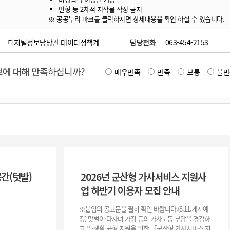
변형 등 2차적 저작물 작성 금지
※ 공공누리 마크를 클릭하시면 상세내용을 확인 하실 수 있습니다.
디지털정보담당관 데이터정책계
담당전화
063-454-2153
에 대해 만족
하십니까?
매우만족
만족
보통
불만
공간(텃밭)
2026년 군산형 가사서비스 지원사
업 하반기 이용자 모집 안내
※붙임의 공고문을 필히 확인 바랍니다.(8.11.게시예
정) 맞벌이·다자녀 가정 등의 가사노동 부담을 경감하
고 일·생활 균형 지원을 위한 「군산형 가사서비스 지