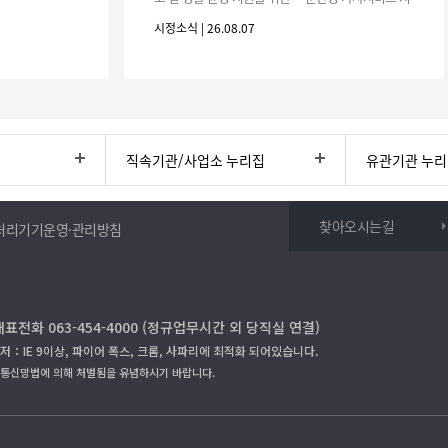
원사업」하반기 이용자를 다음과 같이 추가 모집하오
시정소식 | 26.08.07
니 많은 참여 바랍니다. 1
직속기관/사업소 누리집
유관기관 누
찾아오시는길
처리기기운영·관리방침
대표전화 063-454-4000 (정규업무시간 외 당직실 연결)
저：IE 9이상, 파이어 폭스, 크롬, 사파리에 최적화 되어있습니다.
보통신망법에 의해 처벌됨을 유념하시기 바랍니다.