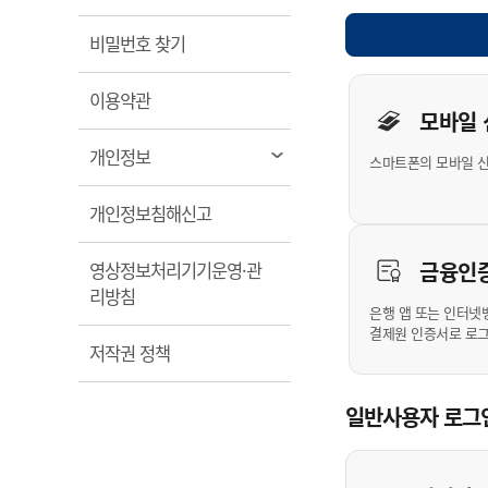
계약정보공개
전화번호안내
전화번호안내
전화번호안내
전화번호안내
전화번호안내
전화번호안내
전화번호안내
전화번호안내
군산시보
장사정보
열림
비밀번호 찾기
입찰/계약정보
읍면동소식
주민복지 안내서
주요시책
수산업
찾아오시는길
찾아오시는길
찾아오시는길
찾아오시는길
찾아오시는길
찾아오시는길
찾아오시는길
찾아오시는길
개인사용자 
용역과제
민원편의제도
열림
웹진 열린군산
이용약관
시정계획
어업현황
모바일
타기관소식
민원 1회방문 처리제
주요업무
수산물 안전정보
열림
개인정보
스마트폰의 모바일 
어디서나 민원처리제
시정백서
군산수산물 소비촉진행사
상품권 구매 사용 및 관리
사전심사 청구제도
열림
개인정보침해신고
군산 특화 수산물
민원인 후견인제
금융인
영상정보처리기기운영·관
복합민원 상담예약제
열림
리방침
폐업신고 원스톱서비스
은행 앱 또는 인터넷
결제원 인증서로 로
납세자 보호관제도
열림
저작권 정책
『안심상속』 원스톱 서비
스
일반사용자 로그