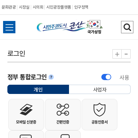
문화관광
시장실
시의회
시민광장플랫폼
인구정책
시민주권도시 군
전체메뉴 열기
검색
-
+
로그인
정부 통합로그인
사용
안내
개인
사업자
선택됨
개인사용자 로그인
모바일 신분증
간편인증
공동인증서