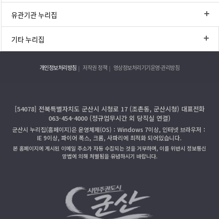
유관기관 누리집
기타 누리집
개인정보처리방침
저작권 정책
영상정보처리기기운영·관리방침
[54078] 전북특별자치도 군산시 시청로 17 (조촌동, 군산시청) 대표전화
063-454-4000 (정규업무시간 외 당직실 연결)
군산시 누리집(홈페이지)은 운영체제(OS)：Windows 7이상, 인터넷 브라우저：
IE 9이상, 파이어 폭스, 크롬, 사파리에 최적화 되어있습니다.
본 홈페이지에 게시된 이메일 주소가 자동 수집되는 것을 거부하며, 이를 위반시 정보통신
망법에 의해 처벌됨을 유념하시기 바랍니다.