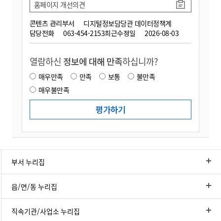
홈페이지 개선의견
콘텐츠 관리부서
디지털정보담당관 데이터정책계
담당전화
063-454-2153
최근수정일
2026-08-03
열람하신
정보에 대해 만족
하십니까?
매우만족
만족
보통
불만족
매우불만족
부서 누리집
읍/면/동 누리집
직속기관/사업소 누리집