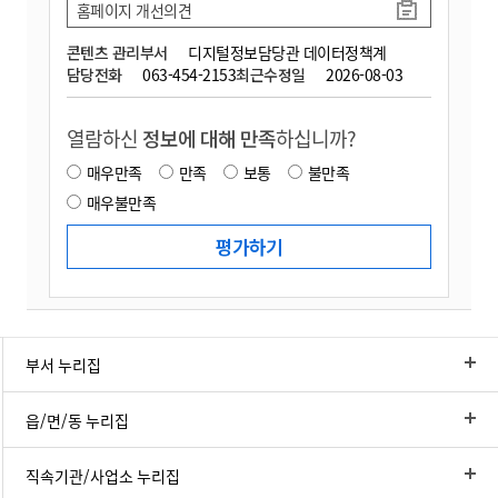
홈페이지 개선의견
콘텐츠 관리부서
디지털정보담당관 데이터정책계
담당전화
063-454-2153
최근수정일
2026-08-03
열람하신
정보에 대해 만족
하십니까?
매우만족
만족
보통
불만족
매우불만족
부서 누리집
읍/면/동 누리집
직속기관/사업소 누리집