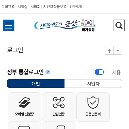
문화관광
시장실
시의회
시민광장플랫폼
인구정책
시민주권도시 군
전체메뉴 열기
검색
-
+
로그인
정부 통합로그인
사용
안내
개인
사업자
선택됨
개인사용자 로그인
모바일 신분증
간편인증
공동인증서