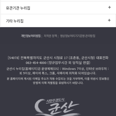
유관기관 누리집
기타 누리집
개인정보처리방침
저작권 정책
영상정보처리기기운영·관리방침
[54078] 전북특별자치도 군산시 시청로 17 (조촌동, 군산시청) 대표전화
063-454-4000 (정규업무시간 외 당직실 연결)
군산시 누리집(홈페이지)은 운영체제(OS)：Windows 7이상, 인터넷 브라우저：
IE 9이상, 파이어 폭스, 크롬, 사파리에 최적화 되어있습니다.
본 홈페이지에 게시된 이메일 주소가 자동 수집되는 것을 거부하며, 이를 위반시 정보통신
망법에 의해 처벌됨을 유념하시기 바랍니다.