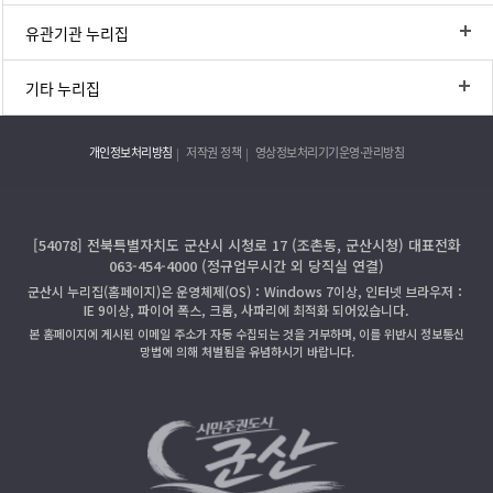
유관기관 누리집
기타 누리집
개인정보처리방침
저작권 정책
영상정보처리기기운영·관리방침
[54078] 전북특별자치도 군산시 시청로 17 (조촌동, 군산시청) 대표전화
063-454-4000 (정규업무시간 외 당직실 연결)
군산시 누리집(홈페이지)은 운영체제(OS)：Windows 7이상, 인터넷 브라우저：
IE 9이상, 파이어 폭스, 크롬, 사파리에 최적화 되어있습니다.
본 홈페이지에 게시된 이메일 주소가 자동 수집되는 것을 거부하며, 이를 위반시 정보통신
망법에 의해 처벌됨을 유념하시기 바랍니다.