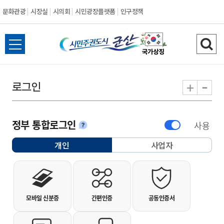
문화관광
시장실
시의회
시민광장플랫폼
인구정책
시민주권도시 군
전체메뉴 열기
검색
-
+
로그인
정부 통합로그인
사용
안내
개인
사업자
선택됨
개인사용자 로그인
모바일 신분증
간편인증
공동인증서