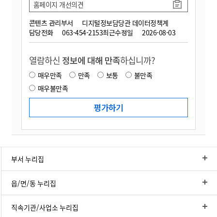
홈페이지 개선의견
콘텐츠 관리부서
디지털정보담당관 데이터정책계
담당전화
063-454-2153
최근수정일
2026-08-03
열람하신
정보에 대해 만족
하십니까?
매우만족
만족
보통
불만족
매우불만족
부서 누리집
읍/면/동 누리집
직속기관/사업소 누리집