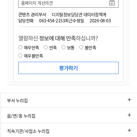
홈페이지 개선의견
콘텐츠 관리부서
디지털정보담당관 데이터정책계
담당전화
063-454-2153
최근수정일
2026-08-03
열람하신
정보에 대해 만족
하십니까?
매우만족
만족
보통
불만족
매우불만족
부서 누리집
읍/면/동 누리집
직속기관/사업소 누리집