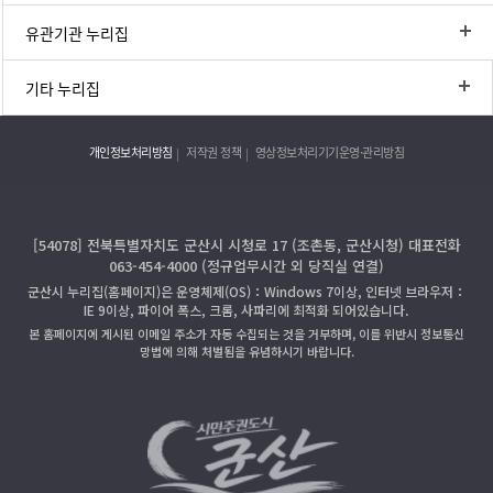
유관기관 누리집
기타 누리집
개인정보처리방침
저작권 정책
영상정보처리기기운영·관리방침
[54078] 전북특별자치도 군산시 시청로 17 (조촌동, 군산시청) 대표전화
063-454-4000 (정규업무시간 외 당직실 연결)
군산시 누리집(홈페이지)은 운영체제(OS)：Windows 7이상, 인터넷 브라우저：
IE 9이상, 파이어 폭스, 크롬, 사파리에 최적화 되어있습니다.
본 홈페이지에 게시된 이메일 주소가 자동 수집되는 것을 거부하며, 이를 위반시 정보통신
망법에 의해 처벌됨을 유념하시기 바랍니다.