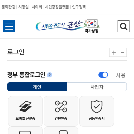
문화관광
시장실
시의회
시민광장플랫폼
인구정책
시민주권도시 군
전체메뉴 열기
검색
-
+
로그인
정부 통합로그인
사용
안내
개인
사업자
선택됨
개인사용자 로그인
모바일 신분증
간편인증
공동인증서