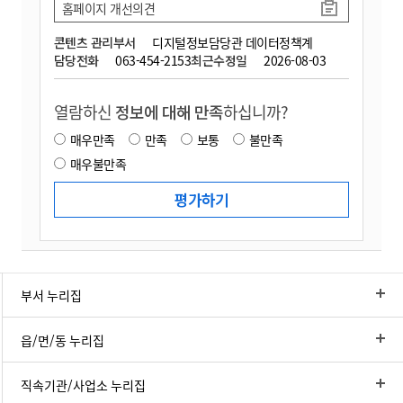
홈페이지 개선의견
콘텐츠 관리부서
디지털정보담당관 데이터정책계
담당전화
063-454-2153
최근수정일
2026-08-03
열람하신
정보에 대해 만족
하십니까?
매우만족
만족
보통
불만족
매우불만족
부서 누리집
읍/면/동 누리집
직속기관/사업소 누리집