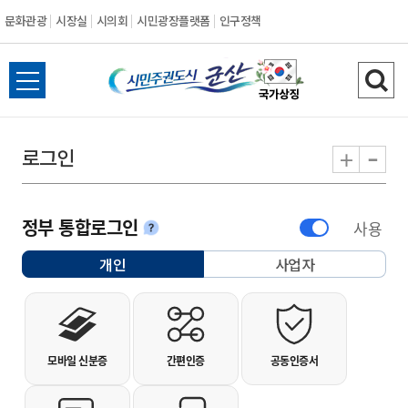
문화관광
시장실
시의회
시민광장플랫폼
인구정책
시민주권도시 군
전체메뉴 열기
검색
-
+
로그인
정부 통합로그인
사용
안내
개인
사업자
선택됨
개인사용자 로그인
모바일 신분증
간편인증
공동인증서