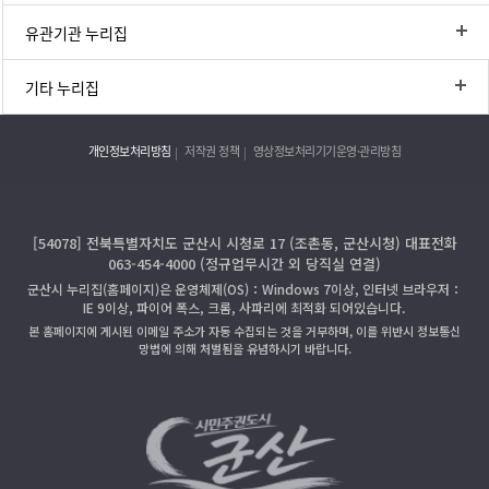
유관기관 누리집
기타 누리집
개인정보처리방침
저작권 정책
영상정보처리기기운영·관리방침
[54078] 전북특별자치도 군산시 시청로 17 (조촌동, 군산시청) 대표전화
063-454-4000 (정규업무시간 외 당직실 연결)
군산시 누리집(홈페이지)은 운영체제(OS)：Windows 7이상, 인터넷 브라우저：
IE 9이상, 파이어 폭스, 크롬, 사파리에 최적화 되어있습니다.
본 홈페이지에 게시된 이메일 주소가 자동 수집되는 것을 거부하며, 이를 위반시 정보통신
망법에 의해 처벌됨을 유념하시기 바랍니다.