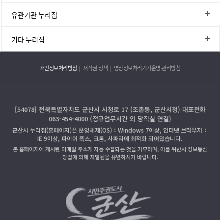
유관기관 누리집
기타 누리집
개인정보처리방침
저작권 정책
영상정보처리기기운영·관리방침
[54078] 전북특별자치도 군산시 시청로 17 (조촌동, 군산시청) 대표전화
063-454-4000 (정규업무시간 외 당직실 연결)
군산시 누리집(홈페이지)은 운영체제(OS)：Windows 7이상, 인터넷 브라우저：
IE 9이상, 파이어 폭스, 크롬, 사파리에 최적화 되어있습니다.
본 홈페이지에 게시된 이메일 주소가 자동 수집되는 것을 거부하며, 이를 위반시 정보통신
망법에 의해 처벌됨을 유념하시기 바랍니다.