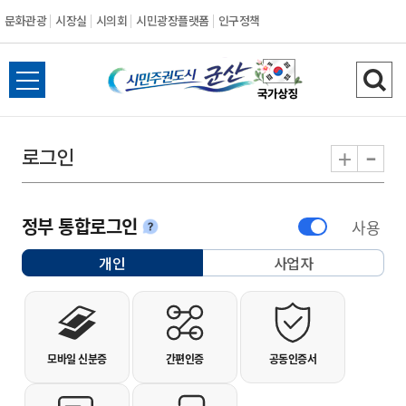
문화관광
시장실
시의회
시민광장플랫폼
인구정책
시민주권도시 군
전체메뉴 열기
검색
-
+
로그인
정부 통합로그인
사용
안내
개인
사업자
선택됨
개인사용자 로그인
모바일 신분증
간편인증
공동인증서