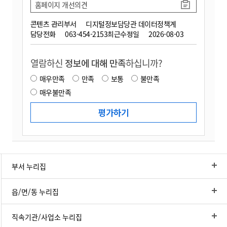
홈페이지 개선의견
콘텐츠 관리부서
디지털정보담당관 데이터정책계
담당전화
063-454-2153
최근수정일
2026-08-03
열람하신
정보에 대해 만족
하십니까?
매우만족
만족
보통
불만족
매우불만족
부서 누리집
읍/면/동 누리집
직속기관/사업소 누리집