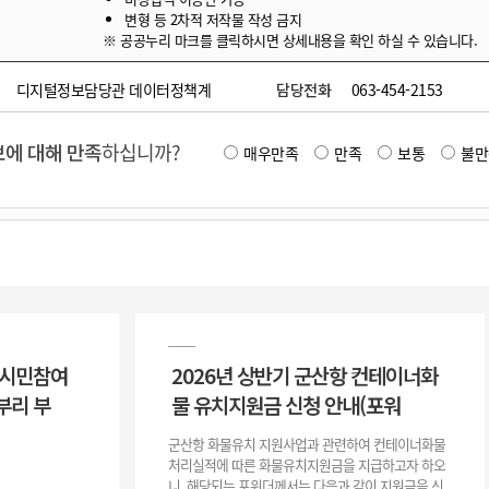
변형 등 2차적 저작물 작성 금지
※ 공공누리 마크를 클릭하시면 상세내용을 확인 하실 수 있습니다.
디지털정보담당관 데이터정책계
담당전화
063-454-2153
에 대해 만족
하십니까?
매우만족
만족
보통
불만
 시민참여
2026년 상반기 군산항 컨테이너화
부리 부
물 유치지원금 신청 안내(포워
군산항 화물유치 지원사업과 관련하여 컨테이너화물
처리실적에 따른 화물유치지원금을 지급하고자 하오
니, 해당되는 포워더께서는 다음과 같이 지원금을 신