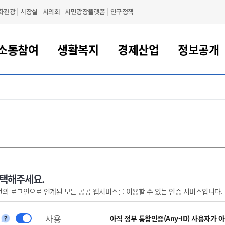
화관광
시장실
시의회
시민광장플랫폼
인구정책
소통참여
생활복지
경제산업
정보공개
새만금 해양거점도시 군산
정보공개 목록/청구
시민참여서비스
여권 민원
기업지원
교육
군산시 소개
군산시 관할권 주요논리
각종 신고/민원
사전정보공표
일자리/창업
차량 민원
상하수도
시청안내
새만금 관할구역 결
주민등록/인감/가
교통안내
기업목록
인사운영
SNS소식
여권발급안내
시민광장플랫폼
교육지원
투자기업 인센티브
정보공개 목록/청구
군산 현황
차량등록사업소 안내
하수도 계획
군산시 명장
사전정보공표
청사종합안내
주민등록/인감/가
시내버스
일반기업 목록
2022년도 통계
조직도
여권 서식
시장에게 바란다
평생교육
기업지원정책
군산의 역사
차량 신규/이전 등록
상수도시설
구인구직
수시공표
전화번호안내
각종서식
택시
사회적경제기업
2023년도 통계
업무
나의민원
학자금대출이자지원
경제 공지/서식
수상현황
저당권 설정/말소 등록
수질검사
청년뜰(청년센터/창업센터)
부서별 팩스번호
시외버스/고속버스
공장 검색
2024년도 통계
부서소
나도한마디
우리아이 꿈탐험 지원사업
기업애로해소SOS
자연지리특성
등록원부 열람/발급
상수도/하수도 요금
시청 오시는 길
철도/항공
2025년도 통계
부서별 
군산시사회적경제지원센터
칭찬합시다
시민정보화교육
강소연구개발특구
행정구역/행정지도
자동차 등록 서식
요금조회납부시스템
여객선
선택해주세요.
번의 로그인으로 연계된 모든 공공 웹서비스를 이용할 수 있는 인증 서비스입니다.
설문조사
부모학교예약시스템
자매결연/국제협력 도시
자동차 과태료 조회 및 납부
공공하수처리시설
교통 관련사이트
일자리 지원사업
자원봉사참여
군산어린이시청
군산의 상징
자동차 정기(종합)검사 기
주정차단속 문자알
일자리지원센터
사용
간조회 및 검사예약
스
아직 정부 통합인증(Any-ID) 사용자가 
전자민원창
적극행정
디지털배움터