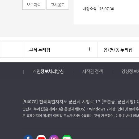
보도자료
고시공고
시정소식 | 26.07.30
부서 누리집
읍/면/동 누리집
개인정보처리방침
저작권 정책
영상정보
[54078] 전북특별자치도 군산시 시청로 17 (조촌동, 군산시청) 
군산시 누리집(홈페이지)은 운영체제(OS)：Windows 7이상, 인터넷 브라우
본 홈페이지에 게시된 이메일 주소가 자동 수집되는 것을 거부하며, 이를 위반시 정