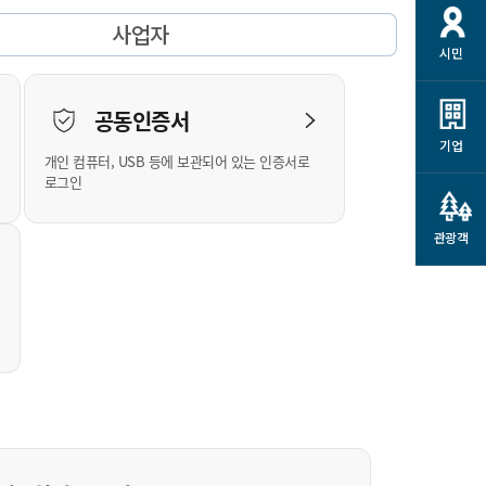
개
재정정보 공개
공공저작물
션
사업자
시민
통계정보
행정규제개혁
소상공인 지원
민방위/재난안전
시스템
행정규제개혁안내
고유가 피해지원금
공동인증서
민방위
규제신문고
군산사랑배달 배달의명수
기업
개인 컴퓨터, USB 등에 보관되어 있는 인증서로
재난안전
규제입증요청
카드수수료 지원
로그인
풍수해보험
사
규제정보포털
소상공인지원
재해예방
관광객
관련기관 안내
군산시착한가격업소
시민대상보험
통계
영조물 배상보험
인 현황
군산시민 안전보험
군산시민 자전거보험
군산 상품
농업인안전보험 농가부담
 가이드북
금 지원사업