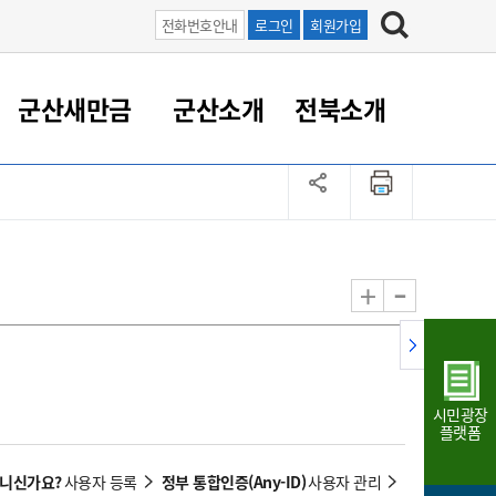
전화번호안내
로그인
회원가입
군산새만금
군산소개
전북소개
정 대응
족관계
부서/업무
RE100의 중심 새만금
도시/공원/주택
산업인프라
정책실명제
토지/건축
읍면동 안내
군산새만금 홍보 영상
조직운영6대지표
농업/축산업
도시재생
지방세
족관계
도시계획/지구단위계획
군산국가산업단지
정책실명제 안내
지방세
도시재생사업
민선8기 농업비전/발전방
공무원 정원
향
-
+
공원녹지
군산2국가산업단지
국민신청실명제안내
지방세환급금신청
도시재생(현장)지원센터
과장급이상 상위직 비율
농산물 유통
식
주택
새만금산업단지
정책실명제 중점관리 대상
지방세 상담챗봇
도시재생시설 현황
공무원 1인당 주민수
가축방역
자료실
자유무역지역
도시재생 공지/행사
현장공무원 비율
동물복지
지방산업단지
재정규모대비 인건비운영
시민광장
농공단지
실국본부수
플랫폼
림 서비
산업단지 지도
내고장 알리미
아니신가요?
정부 통합인증(Any-ID)
사용자 등록
사용자 관리
구
항만/여객/공항/철도/컨벤