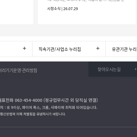
청하시기 바랍니다. 1. 해당기간 : ‘25. 11. 1. ~ '26. 4.
시정소식 | 26.07.29
30.(6개
직속기관/사업소 누리집
유관기관 누
찾아오시는길
처리기기운영·관리방침
대표전화 063-454-4000 (정규업무시간 외 당직실 연결)
저：IE 9이상, 파이어 폭스, 크롬, 사파리에 최적화 되어있습니다.
보통신망법에 의해 처벌됨을 유념하시기 바랍니다.