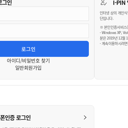
기부자 예우제
로그인
I-PI
기부자 명예의 전당
인터넷 상의 개인식
기금사업
단입니다.
군산시 답례품
※ 본인인증서비스(휴
- Windows XP, 
고향사랑기부제 소식
분은 2019년 12
- 계속이용하시려면
아이디/비밀번호 찾기
일반회원가입
대폰인증
로그인