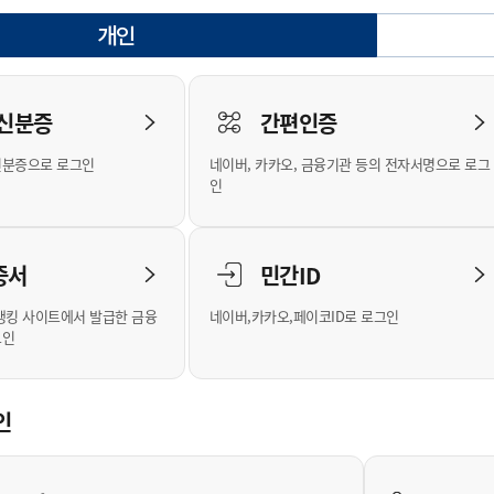
안내
위원회 현황
공공데이터 개방
업무추진비공
군산시 무상교통
공부의 명수
개인
정부24
선택됨
위원회 명단공개
공공데이터 개방
예산/재정
법률정보
국민신문고
건설
부동산
에너지
로그인
환경
청소
위생
위원회 회의록 공개
공공데이터 수요조사
민원편람/서식
한눈에 서비스
전자가족관계등록
예산안내
조례규칙 입법예고
경제동향
도로/가로등
부동산 정보
태양광
 신분증
간편인증
인터넷등기소
환경선언문
청소정보
공중위생
재정공시
조례규칙 입법예고(구)
물가정보
자전거
주소/건축/지적/지리정보
가스/석유
신분증으로 로그인
네이버, 카카오, 금융기관 등의 전자서명으로 로그
국세청홈택스
환경기본정보
대형폐기물 배출신고
위생용품 제조업
결산보고서
법률정보 관련사이트
사회조사
조상땅찾기
인
위택스
화학물질 관리지도
공모사업
생활쓰레기 처리요령
식품위생
중기지방재정계획
사업체조
부동산통합민원
미세먼지 대응
음식물쓰레기 처리요령
문화 콘텐츠업
투자심사
통계연보
증서
민간ID
공공데이터포털
환경영향평가
폐기물 처리시설 현황
예산낭비신고
청년통계
체육
새올전자민원창구
석면해체 건축물정보
보조금 부정수급 신고
주민등록
뱅킹 사이트에서 발급한 금융
네이버,카카오,페이코ID로 로그인
그인
체육시설 안내
환경오염업소 공개
공유재산
체류외국
군산시체육회
환경 관련사이트
재정용어사전
생활체육 공지
인
군산시 고향사랑기부제
고향사랑기부제 소개
군산상품