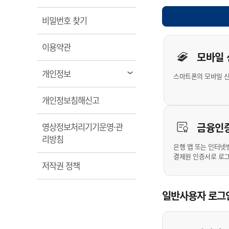
계약정보공개
전화번호안내
전화번호안내
전화번호안내
전화번호안내
전화번호안내
전화번호안내
전화번호안내
전화번호안내
군산시보
장사정보
열림
비밀번호 찾기
입찰/계약정보
읍면동소식
주민복지 안내서
주요시책
수산업
찾아오시는길
찾아오시는길
찾아오시는길
찾아오시는길
찾아오시는길
찾아오시는길
찾아오시는길
찾아오시는길
개인사용자 
용역과제
민원편의제도
열림
웹진 열린군산
이용약관
시정계획
어업현황
모바일
타기관소식
민원 1회방문 처리제
주요업무
수산물 안전정보
열림
개인정보
스마트폰의 모바일 
어디서나 민원처리제
시정백서
군산수산물 소비촉진행사
상품권 구매 사용 및 관리
사전심사 청구제도
열림
개인정보침해신고
군산 특화 수산물
민원인 후견인제
금융인
영상정보처리기기운영·관
복합민원 상담예약제
열림
리방침
폐업신고 원스톱서비스
은행 앱 또는 인터넷
결제원 인증서로 로
납세자 보호관제도
열림
저작권 정책
『안심상속』 원스톱 서비
스
일반사용자 로그