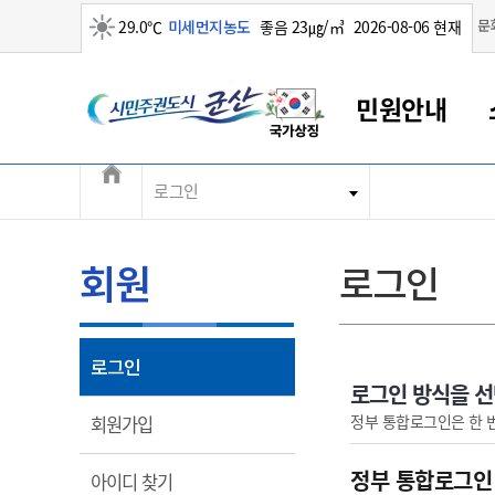
맑음
문
29.0℃
미세먼지농도
좋음 23㎍/㎥
2026-08-06 현재
시민주권도시 군산
민원안내
전체메뉴
로그인
군산새만금
민원안내
소통참여
생활복지
경제산업
정보공개
군산소개
전북소개
군산에서 시작되는 새만금
전북특별자치도 소개
군산사랑상품권
민원창구안내
정보공개제도
복지/보건
시정알림
군산시 비전
민원이용안내
시정소식
인구정책
상품권 안내
제도안내
전북특별자치도란?
회원
로그인
민원수수료
시험/채용
통합돌봄
상품권 공지사항
비공개대상정보
전북특별자치도 용어 Q&A
종합민원창구
보도자료
주민복지
상품권 Q&A
불복구제절차
자료실
아름다운 배려창구
행사안내
아동/청소년
상품권 이용규약
수수료
열림
로그인
홍보영상 게시판
토지정보민원창구
행사일정표
여성/가족
판매대행점 조회
정보공개서식
로그인 방식을 
대표전화
대표전화
대표전화
대표전화
대표전화
대표전화
대표전화
대표전화
063-454-4000
063-454-4000
063-454-4000
063-454-4000
063-454-4000
063-454-4000
063-454-4000
063-454-4000
열림
정부 통합로그인은 한 
회원가입
무인민원발급기
교육안내
노인복지
지류상품권 재고조회
보건소식
장애인복지
부서 및 담당자 연락처
부서 및 담당자 연락처
부서 및 담당자 연락처
부서 및 담당자 연락처
부서 및 담당자 연락처
부서 및 담당자 연락처
부서 및 담당자 연락처
부서 및 담당자 연락처
정부 통합로그인
열림
아이디 찾기
고시공고
사회서비스(바우처)