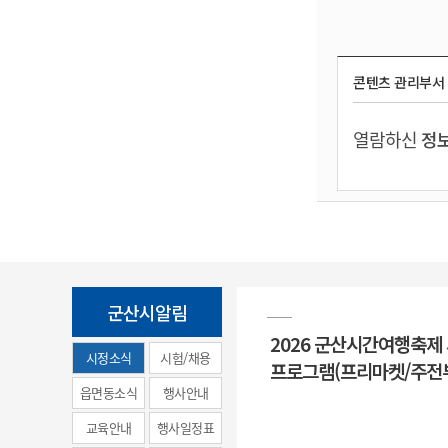
콘텐츠 관리부서
열람하신
정보
군산시알림
2026 군산시간여행축제
시정소식
시험/채용
프로그램(프리마켓/주전
(municipal
읍면동소식
행사안내
news)
교육안내
행사일정표