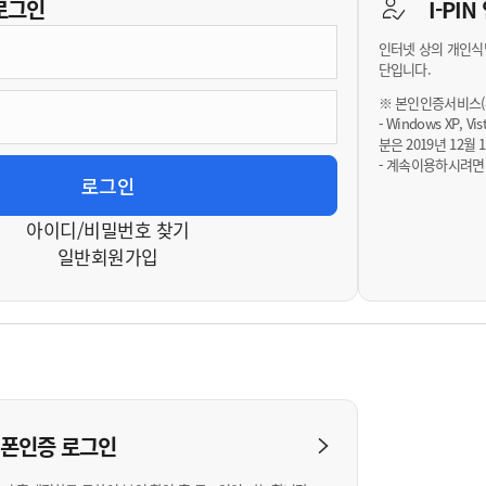
기부자 예우제
로그인
I-PI
기부자 명예의 전당
인터넷 상의 개인식
기금사업
단입니다.
군산시 답례품
※ 본인인증서비스(휴
- Windows XP, 
고향사랑기부제 소식
분은 2019년 12
- 계속이용하시려면
아이디/비밀번호 찾기
일반회원가입
대폰인증
로그인