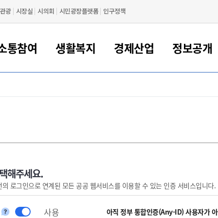
관광
시장실
시의회
시민광장플랫폼
인구정책
소통참여
생활복지
경제산업
정보공개
새만금 해양거점도시 군산
정보공개 목록/청구
시민참여서비스
여권 민원
기업지원
교육
군산시 소개
군산시 관할권 주요논리
각종 신고/민원
사전정보공표
일자리/창업
차량 민원
상하수도
시청안내
새만금 관할구역 결
주민등록/인감/가
교통안내
기업목록
인사운영
SNS소식
여권발급안내
시민광장플랫폼
교육지원
투자기업 인센티브
정보공개 목록/청구
군산 현황
차량등록사업소 안내
하수도 계획
군산시 명장
사전정보공표
청사종합안내
주민등록/인감/가
시내버스
일반기업 목록
2022년도 통계
조직도
여권 서식
시장에게 바란다
평생교육
기업지원정책
군산의 역사
차량 신규/이전 등록
상수도시설
구인구직
수시공표
전화번호안내
각종서식
택시
사회적경제기업
2023년도 통계
업무
나의민원
학자금대출이자지원
경제 공지/서식
수상현황
저당권 설정/말소 등록
수질검사
청년뜰(청년센터/창업센터)
부서별 팩스번호
시외버스/고속버스
공장 검색
2024년도 통계
부서소
나도한마디
우리아이 꿈탐험 지원사업
기업애로해소SOS
자연지리특성
등록원부 열람/발급
상수도/하수도 요금
시청 오시는 길
철도/항공
2025년도 통계
부서별 
군산시사회적경제지원센터
칭찬합시다
시민정보화교육
강소연구개발특구
행정구역/행정지도
자동차 등록 서식
요금조회납부시스템
여객선
선택해주세요.
번의 로그인으로 연계된 모든 공공 웹서비스를 이용할 수 있는 인증 서비스입니다.
설문조사
부모학교예약시스템
자매결연/국제협력 도시
자동차 과태료 조회 및 납부
공공하수처리시설
교통 관련사이트
일자리 지원사업
자원봉사참여
군산어린이시청
군산의 상징
자동차 정기(종합)검사 기
주정차단속 문자알
일자리지원센터
사용
간조회 및 검사예약
스
아직 정부 통합인증(Any-ID) 사용자가 
전자민원창
적극행정
디지털배움터