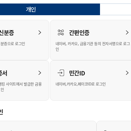
안내
위원회 현황
공공데이터 개방
업무추진비공
군산시 무상교통
공부의 명수
개인
정부24
선택됨
위원회 명단공개
공공데이터 개방
예산/재정
법률정보
국민신문고
건설
부동산
에너지
로그인
환경
청소
위생
위원회 회의록 공개
공공데이터 수요조사
민원편람/서식
한눈에 서비스
전자가족관계등록
예산안내
조례규칙 입법예고
경제동향
도로/가로등
부동산 정보
태양광
 신분증
간편인증
인터넷등기소
환경선언문
청소정보
공중위생
재정공시
조례규칙 입법예고(구)
물가정보
자전거
주소/건축/지적/지리정보
가스/석유
신분증으로 로그인
네이버, 카카오, 금융기관 등의 전자서명으로 로그
국세청홈택스
환경기본정보
대형폐기물 배출신고
위생용품 제조업
결산보고서
법률정보 관련사이트
사회조사
조상땅찾기
인
위택스
화학물질 관리지도
공모사업
생활쓰레기 처리요령
식품위생
중기지방재정계획
사업체조
부동산통합민원
미세먼지 대응
음식물쓰레기 처리요령
문화 콘텐츠업
투자심사
통계연보
증서
민간ID
공공데이터포털
환경영향평가
폐기물 처리시설 현황
예산낭비신고
청년통계
체육
새올전자민원창구
석면해체 건축물정보
보조금 부정수급 신고
주민등록
뱅킹 사이트에서 발급한 금융
네이버,카카오,페이코ID로 로그인
그인
체육시설 안내
환경오염업소 공개
공유재산
체류외국
군산시체육회
환경 관련사이트
재정용어사전
생활체육 공지
인
군산시 고향사랑기부제
고향사랑기부제 소개
군산상품