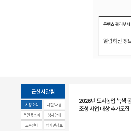
콘텐츠 관리부서
열람하신
정보
군산시알림
2026년 도시농업 녹색 
시정소식
시험/채용
조성 사업 대상 추가모집
(municipal
읍면동소식
행사안내
news)
교육안내
행사일정표