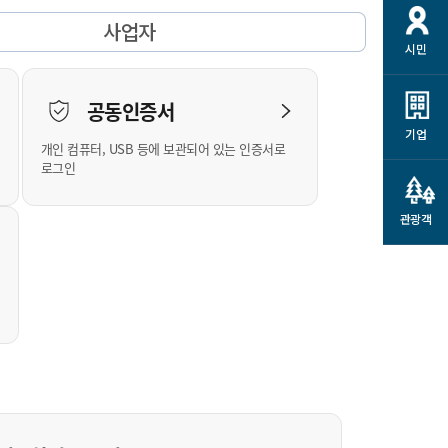
개
재정정보 공개
공공저작물
션
사업자
시민
통계정보
행정규제개혁
소상공인 지원
민방위/재난안전
시스템
행정규제개혁안내
고유가 피해지원금
공동인증서
민방위
규제신문고
군산사랑배달 배달의명수
기업
개인 컴퓨터, USB 등에 보관되어 있는 인증서로
재난안전
규제입증요청
카드수수료 지원
로그인
풍수해보험
사
규제정보포털
소상공인지원
재해예방
관광객
관련기관 안내
군산시착한가격업소
시민대상보험
통계
영조물 배상보험
인 현황
군산시민 안전보험
군산시민 자전거보험
군산 상품
농업인안전보험 농가부담
 가이드북
금 지원사업