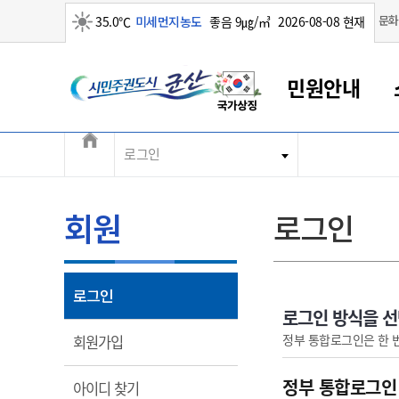
맑음
문화
35.0℃
미세먼지농도
좋음 9㎍/㎥
2026-08-08 현재
시민주권도시 군산
민원안내
전체메뉴
로그인
군산새만금
민원안내
소통참여
생활복지
경제산업
정보공개
군산소개
전북소개
군산에서 시작되는 새만금
전북특별자치도 소개
군산사랑상품권
민원창구안내
정보공개제도
복지/보건
시정알림
군산시 비전
민원이용안내
시정소식
인구정책
상품권 안내
제도안내
전북특별자치도란?
회원
로그인
민원수수료
시험/채용
통합돌봄
상품권 공지사항
비공개대상정보
전북특별자치도 용어 Q&A
종합민원창구
보도자료
주민복지
상품권 Q&A
불복구제절차
자료실
아름다운 배려창구
행사안내
아동/청소년
상품권 이용규약
수수료
열림
로그인
홍보영상 게시판
토지정보민원창구
행사일정표
여성/가족
판매대행점 조회
정보공개서식
로그인 방식을 
대표전화
대표전화
대표전화
대표전화
대표전화
대표전화
대표전화
대표전화
063-454-4000
063-454-4000
063-454-4000
063-454-4000
063-454-4000
063-454-4000
063-454-4000
063-454-4000
열림
정부 통합로그인은 한 
회원가입
무인민원발급기
교육안내
노인복지
지류상품권 재고조회
보건소식
장애인복지
부서 및 담당자 연락처
부서 및 담당자 연락처
부서 및 담당자 연락처
부서 및 담당자 연락처
부서 및 담당자 연락처
부서 및 담당자 연락처
부서 및 담당자 연락처
부서 및 담당자 연락처
정부 통합로그인
열림
아이디 찾기
고시공고
사회서비스(바우처)