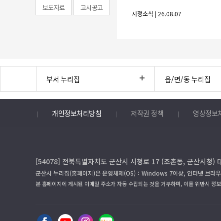
보도자료
고시공고
시정소식 | 26.08.07
부서 누리집
읍/면/동 누리집
개인정보처리방침
저작권 정책
영상정보
[54078] 전북특별자치도 군산시 시청로 17 (조촌동, 군산시청) 
군산시 누리집(홈페이지)은 운영체제(OS)：Windows 7이상, 인터넷 브라우
본 홈페이지에 게시된 이메일 주소가 자동 수집되는 것을 거부하며, 이를 위반시 정