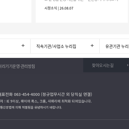
원사업」하반기 이용자를 다음과 같이 추가 모집하오
시정소식 | 26.08.07
니 많은 참여 바랍니다. 1
직속기관/사업소 누리집
유관기관 누
찾아오시는길
처리기기운영·관리방침
대표전화 063-454-4000 (정규업무시간 외 당직실 연결)
저：IE 9이상, 파이어 폭스, 크롬, 사파리에 최적화 되어있습니다.
보통신망법에 의해 처벌됨을 유념하시기 바랍니다.