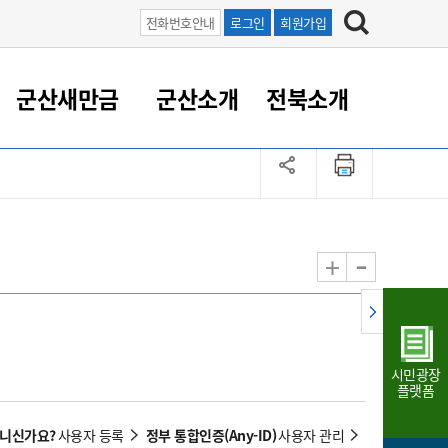
전화번호안내
로그인
회원가입
군산새만금
군산소개
전북소개
정 대응
족관계
부서/업무
RE100의 중심 새만금
도시/공원/주택
산업인프라
정책실명제
토지/건축
읍면동 안내
군산새만금 홍보 영상
조직운영6대지표
농업/축산업
도시재생
지방세
족관계
도시계획/지구단위계획
군산국가산업단지
정책실명제 안내
지방세
도시재생사업
민선8기 농업비전/발전방
공무원 정원
향
-
+
공원녹지
군산2국가산업단지
국민신청실명제안내
지방세환급금신청
도시재생(현장)지원센터
과장급이상 상위직 비율
농산물 유통
식
주택
새만금산업단지
정책실명제 중점관리 대상
지방세 상담챗봇
도시재생시설 현황
공무원 1인당 주민수
가축방역
자료실
자유무역지역
도시재생 공지/행사
현장공무원 비율
동물복지
지방산업단지
재정규모대비 인건비운영
시민광장
농공단지
실국본부수
플랫폼
림 서비
산업단지 지도
내고장 알리미
아니신가요?
정부 통합인증(Any-ID)
사용자 등록
사용자 관리
구
항만/여객/공항/철도/컨벤