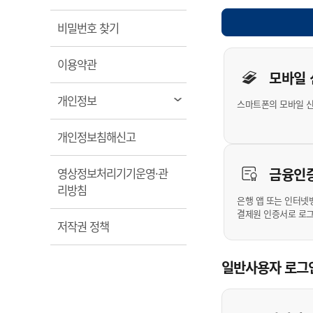
계약정보공개
전화번호안내
전화번호안내
전화번호안내
전화번호안내
전화번호안내
전화번호안내
전화번호안내
전화번호안내
군산시보
장사정보
열림
비밀번호 찾기
입찰/계약정보
읍면동소식
주민복지 안내서
주요시책
수산업
찾아오시는길
찾아오시는길
찾아오시는길
찾아오시는길
찾아오시는길
찾아오시는길
찾아오시는길
찾아오시는길
개인사용자 
용역과제
민원편의제도
열림
웹진 열린군산
이용약관
시정계획
어업현황
모바일
타기관소식
민원 1회방문 처리제
주요업무
수산물 안전정보
열림
개인정보
스마트폰의 모바일 
어디서나 민원처리제
시정백서
군산수산물 소비촉진행사
상품권 구매 사용 및 관리
사전심사 청구제도
열림
개인정보침해신고
군산 특화 수산물
민원인 후견인제
금융인
영상정보처리기기운영·관
복합민원 상담예약제
열림
리방침
폐업신고 원스톱서비스
은행 앱 또는 인터넷
결제원 인증서로 로
납세자 보호관제도
열림
저작권 정책
『안심상속』 원스톱 서비
스
일반사용자 로그