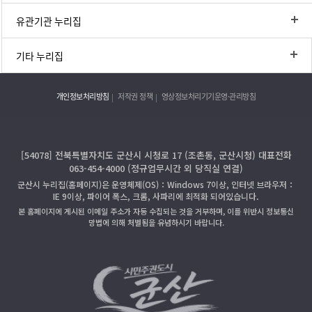
유관기관 누리집
기타 누리집
개인정보처리방침
저작권 정책
영상정보처리기기운영·관리방침
[54078] 전북특별자치도 군산시 시청로 17 (조촌동, 군산시청) 대표전화
063-454-4000 (정규업무시간 외 당직실 연결)
군산시 누리집(홈페이지)은 운영체제(OS)：Windows 7이상, 인터넷 브라우저：
IE 9이상, 파이어 폭스, 크롬, 사파리에 최적화 되어있습니다.
본 홈페이지에 게시된 이메일 주소가 자동 수집되는 것을 거부하며, 이를 위반시 정보통신
망법에 의해 처벌됨을 유념하시기 바랍니다.