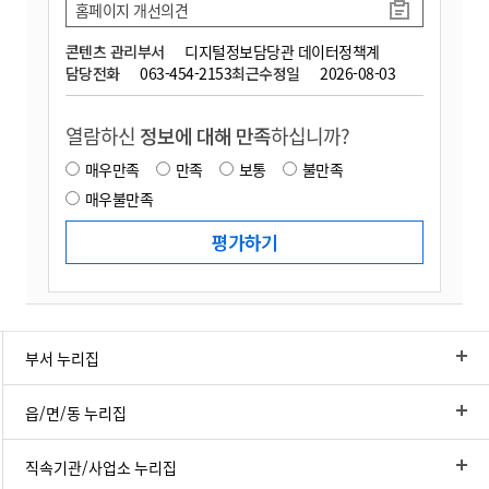
홈페이지 개선의견
콘텐츠 관리부서
디지털정보담당관 데이터정책계
담당전화
063-454-2153
최근수정일
2026-08-03
열람하신
정보에 대해 만족
하십니까?
매우만족
만족
보통
불만족
매우불만족
부서 누리집
읍/면/동 누리집
직속기관/사업소 누리집