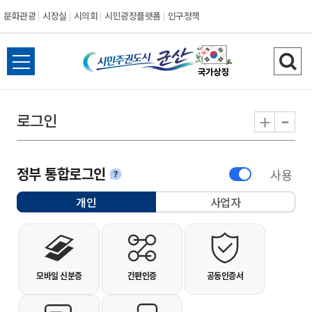
문화관광
시장실
시의회
시민광장플랫폼
인구정책
시민주권도시 군
전체메뉴 열기
검색
-
+
로그인
정부 통합로그인
사용
안내
개인
사업자
선택됨
개인사용자 로그인
모바일 신분증
간편인증
공동인증서