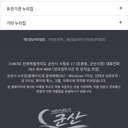
유관기관 누리집
기타 누리집
개인정보처리방침
저작권 정책
영상정보처리기기운영·관리방침
[54078] 전북특별자치도 군산시 시청로 17 (조촌동, 군산시청) 대표전화
063-454-4000 (정규업무시간 외 당직실 연결)
군산시 누리집(홈페이지)은 운영체제(OS)：Windows 7이상, 인터넷 브라우저：
IE 9이상, 파이어 폭스, 크롬, 사파리에 최적화 되어있습니다.
본 홈페이지에 게시된 이메일 주소가 자동 수집되는 것을 거부하며, 이를 위반시 정보통신
망법에 의해 처벌됨을 유념하시기 바랍니다.