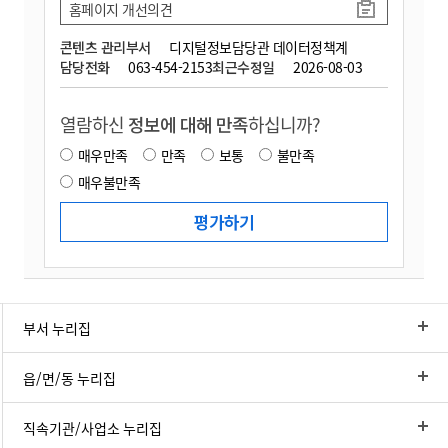
홈페이지 개선의견
콘텐츠 관리부서
디지털정보담당관 데이터정책계
담당전화
063-454-2153
최근수정일
2026-08-03
열람하신
정보에 대해 만족
하십니까?
매우만족
만족
보통
불만족
매우불만족
부서 누리집
읍/면/동 누리집
직속기관/사업소 누리집