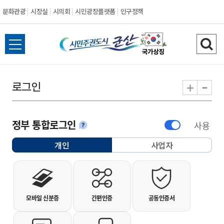
문화관광
시장실
시의회
시민광장플랫폼
인구정책
시민주권도시 군
전체메뉴 열기
검색
-
+
로그인
정부 통합로그인
사용
안내
개인
사업자
선택됨
개인사용자 로그인
모바일 신분증
간편인증
공동인증서