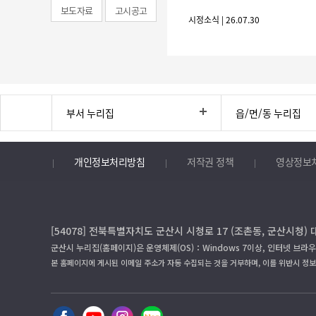
보도자료
고시공고
시정소식 | 26.07.30
부서 누리집
읍/면/동 누리집
개인정보처리방침
저작권 정책
영상정보
[54078] 전북특별자치도 군산시 시청로 17 (조촌동, 군산시청) 
군산시 누리집(홈페이지)은 운영체제(OS)：Windows 7이상, 인터넷 브라우
본 홈페이지에 게시된 이메일 주소가 자동 수집되는 것을 거부하며, 이를 위반시 정