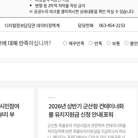
변형 등 2차적 저작물 작성 금지
※ 공공누리 마크를 클릭하시면 상세내용을 확인 하실 수 있습니다.
디지털정보담당관 데이터정책계
담당전화
063-454-2153
에 대해 만족
하십니까?
매우만족
만족
보통
불만
 시민참여
2026년 상반기 군산항 컨테이너화
부리 부
물 유치지원금 신청 안내(포워
군산항 화물유치 지원사업과 관련하여 컨테이너화물
처리실적에 따른 화물유치지원금을 지급하고자 하오
니, 해당되는 포워더께서는 다음과 같이 지원금을 신