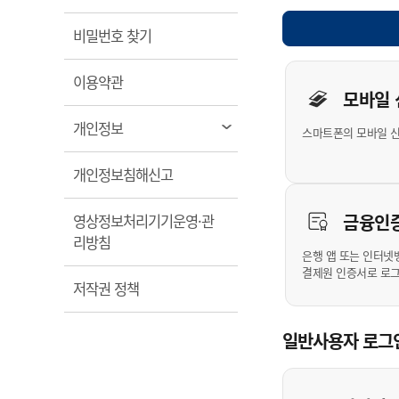
계약정보공개
전화번호안내
전화번호안내
전화번호안내
전화번호안내
전화번호안내
전화번호안내
전화번호안내
전화번호안내
군산시보
장사정보
열림
비밀번호 찾기
입찰/계약정보
읍면동소식
주민복지 안내서
주요시책
수산업
찾아오시는길
찾아오시는길
찾아오시는길
찾아오시는길
찾아오시는길
찾아오시는길
찾아오시는길
찾아오시는길
개인사용자 
용역과제
민원편의제도
열림
웹진 열린군산
이용약관
시정계획
어업현황
모바일
타기관소식
민원 1회방문 처리제
주요업무
수산물 안전정보
열림
개인정보
스마트폰의 모바일 
어디서나 민원처리제
시정백서
군산수산물 소비촉진행사
상품권 구매 사용 및 관리
사전심사 청구제도
열림
개인정보침해신고
군산 특화 수산물
민원인 후견인제
금융인
영상정보처리기기운영·관
복합민원 상담예약제
열림
리방침
폐업신고 원스톱서비스
은행 앱 또는 인터넷
결제원 인증서로 로
납세자 보호관제도
열림
저작권 정책
『안심상속』 원스톱 서비
스
일반사용자 로그