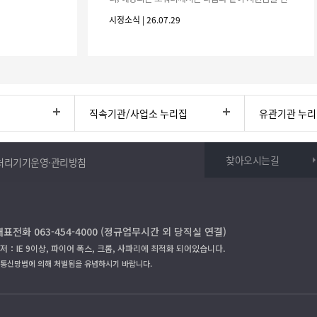
청하시기 바랍니다. 1. 해당기간 : ‘25. 11. 1. ~ '26. 4.
시정소식 | 26.07.29
30.(6개
직속기관/사업소 누리집
유관기관 누
찾아오시는길
처리기기운영·관리방침
대표전화 063-454-4000 (정규업무시간 외 당직실 연결)
저：IE 9이상, 파이어 폭스, 크롬, 사파리에 최적화 되어있습니다.
보통신망법에 의해 처벌됨을 유념하시기 바랍니다.