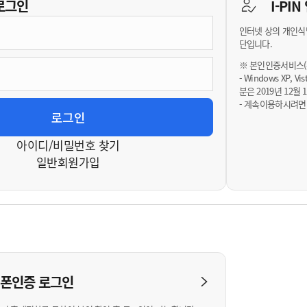
기부자 예우제
로그인
I-PI
기부자 명예의 전당
인터넷 상의 개인식
기금사업
단입니다.
군산시 답례품
※ 본인인증서비스(휴
- Windows XP, 
고향사랑기부제 소식
분은 2019년 12
- 계속이용하시려면
아이디/비밀번호 찾기
일반회원가입
대폰인증
로그인