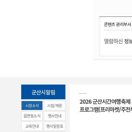
콘텐츠 관리부서
열람하신
정보
군산시알림
2026 군산시간여행축제
시정소식
시험/채용
프로그램(프리마켓/주전
(municipal
읍면동소식
행사안내
news)
교육안내
행사일정표