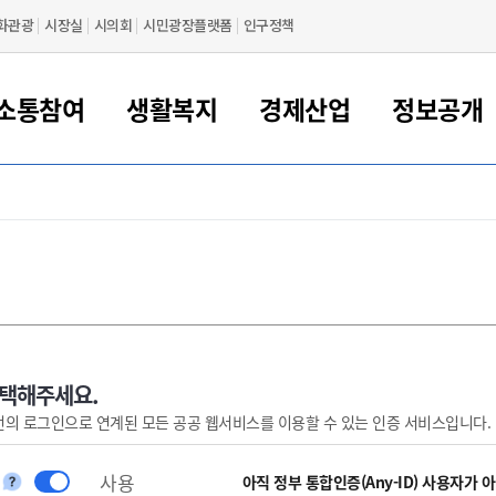
화관광
시장실
시의회
시민광장플랫폼
인구정책
소통참여
생활복지
경제산업
정보공개
새만금 해양거점도시 군산
정보공개 목록/청구
시민참여서비스
여권 민원
기업지원
교육
군산시 소개
군산시 관할권 주요논리
각종 신고/민원
사전정보공표
일자리/창업
차량 민원
상하수도
시청안내
새만금 관할구역 결
주민등록/인감/가
교통안내
기업목록
인사운영
SNS소식
여권발급안내
시민광장플랫폼
교육지원
투자기업 인센티브
정보공개 목록/청구
군산 현황
차량등록사업소 안내
하수도 계획
군산시 명장
사전정보공표
청사종합안내
주민등록/인감/가
시내버스
일반기업 목록
2022년도 통계
조직도
여권 서식
시장에게 바란다
평생교육
기업지원정책
군산의 역사
차량 신규/이전 등록
상수도시설
구인구직
수시공표
전화번호안내
각종서식
택시
사회적경제기업
2023년도 통계
업무
나의민원
학자금대출이자지원
경제 공지/서식
수상현황
저당권 설정/말소 등록
수질검사
청년뜰(청년센터/창업센터)
부서별 팩스번호
시외버스/고속버스
공장 검색
2024년도 통계
부서소
나도한마디
우리아이 꿈탐험 지원사업
기업애로해소SOS
자연지리특성
등록원부 열람/발급
상수도/하수도 요금
시청 오시는 길
철도/항공
2025년도 통계
부서별 
군산시사회적경제지원센터
칭찬합시다
시민정보화교육
강소연구개발특구
행정구역/행정지도
자동차 등록 서식
요금조회납부시스템
여객선
선택해주세요.
번의 로그인으로 연계된 모든 공공 웹서비스를 이용할 수 있는 인증 서비스입니다.
설문조사
부모학교예약시스템
자매결연/국제협력 도시
자동차 과태료 조회 및 납부
공공하수처리시설
교통 관련사이트
일자리 지원사업
자원봉사참여
군산어린이시청
군산의 상징
자동차 정기(종합)검사 기
주정차단속 문자알
일자리지원센터
사용
간조회 및 검사예약
스
아직 정부 통합인증(Any-ID) 사용자가 
전자민원창
적극행정
디지털배움터