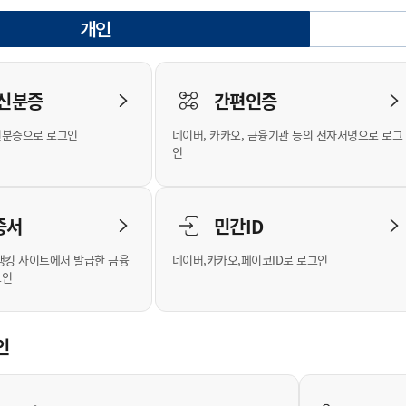
안내
위원회 현황
공공데이터 개방
업무추진비공
군산시 무상교통
공부의 명수
개인
정부24
선택됨
위원회 명단공개
공공데이터 개방
예산/재정
법률정보
국민신문고
건설
부동산
에너지
로그인
환경
청소
위생
위원회 회의록 공개
공공데이터 수요조사
민원편람/서식
한눈에 서비스
전자가족관계등록
예산안내
조례규칙 입법예고
경제동향
도로/가로등
부동산 정보
태양광
 신분증
간편인증
인터넷등기소
환경선언문
청소정보
공중위생
재정공시
조례규칙 입법예고(구)
물가정보
자전거
주소/건축/지적/지리정보
가스/석유
신분증으로 로그인
네이버, 카카오, 금융기관 등의 전자서명으로 로그
국세청홈택스
환경기본정보
대형폐기물 배출신고
위생용품 제조업
결산보고서
법률정보 관련사이트
사회조사
조상땅찾기
인
위택스
화학물질 관리지도
공모사업
생활쓰레기 처리요령
식품위생
중기지방재정계획
사업체조
부동산통합민원
미세먼지 대응
음식물쓰레기 처리요령
문화 콘텐츠업
투자심사
통계연보
증서
민간ID
공공데이터포털
환경영향평가
폐기물 처리시설 현황
예산낭비신고
청년통계
체육
새올전자민원창구
석면해체 건축물정보
보조금 부정수급 신고
주민등록
뱅킹 사이트에서 발급한 금융
네이버,카카오,페이코ID로 로그인
그인
체육시설 안내
환경오염업소 공개
공유재산
체류외국
군산시체육회
환경 관련사이트
재정용어사전
생활체육 공지
인
군산시 고향사랑기부제
고향사랑기부제 소개
군산상품