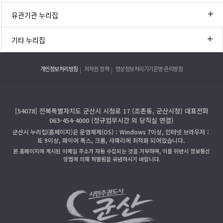
유관기관 누리집
기타 누리집
개인정보처리방침
저작권 정책
영상정보처리기기운영·관리방침
[54078] 전북특별자치도 군산시 시청로 17 (조촌동, 군산시청) 대표전화
063-454-4000 (정규업무시간 외 당직실 연결)
군산시 누리집(홈페이지)은 운영체제(OS)：Windows 7이상, 인터넷 브라우저：
IE 9이상, 파이어 폭스, 크롬, 사파리에 최적화 되어있습니다.
본 홈페이지에 게시된 이메일 주소가 자동 수집되는 것을 거부하며, 이를 위반시 정보통신
망법에 의해 처벌됨을 유념하시기 바랍니다.