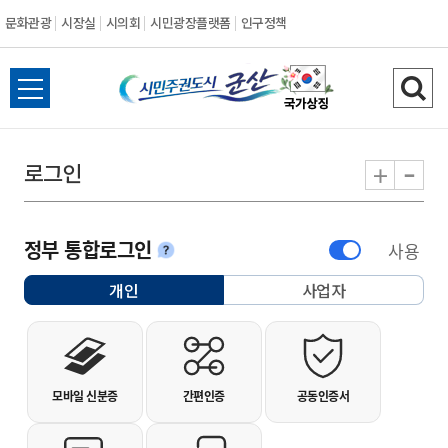
문화관광
시장실
시의회
시민광장플랫폼
인구정책
시민주권도시 군
전체메뉴 열기
검색
-
+
로그인
정부 통합로그인
사용
안내
개인
사업자
선택됨
개인사용자 로그인
모바일 신분증
간편인증
공동인증서