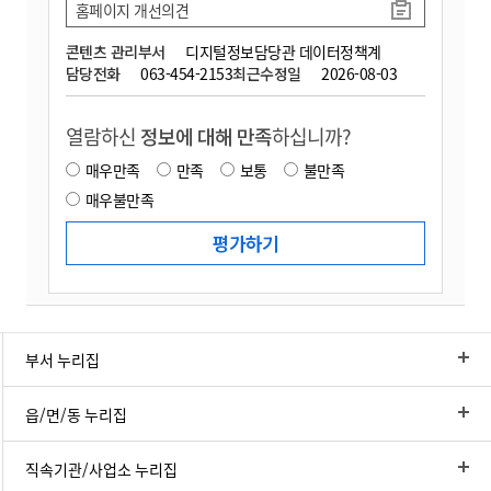
홈페이지 개선의견
콘텐츠 관리부서
디지털정보담당관 데이터정책계
담당전화
063-454-2153
최근수정일
2026-08-03
열람하신
정보에 대해 만족
하십니까?
매우만족
만족
보통
불만족
매우불만족
부서 누리집
읍/면/동 누리집
직속기관/사업소 누리집