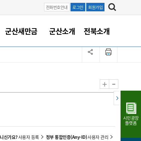
전화번호안내
로그인
회원가입
군산새만금
군산소개
전북소개
정 대응
족관계
부서/업무
RE100의 중심 새만금
도시/공원/주택
산업인프라
정책실명제
토지/건축
읍면동 안내
군산새만금 홍보 영상
조직운영6대지표
농업/축산업
도시재생
지방세
족관계
도시계획/지구단위계획
군산국가산업단지
정책실명제 안내
지방세
도시재생사업
민선8기 농업비전/발전방
공무원 정원
향
-
+
공원녹지
군산2국가산업단지
국민신청실명제안내
지방세환급금신청
도시재생(현장)지원센터
과장급이상 상위직 비율
농산물 유통
식
주택
새만금산업단지
정책실명제 중점관리 대상
지방세 상담챗봇
도시재생시설 현황
공무원 1인당 주민수
가축방역
자료실
자유무역지역
도시재생 공지/행사
현장공무원 비율
동물복지
지방산업단지
재정규모대비 인건비운영
시민광장
농공단지
실국본부수
플랫폼
림 서비
산업단지 지도
내고장 알리미
아니신가요?
정부 통합인증(Any-ID)
사용자 등록
사용자 관리
구
항만/여객/공항/철도/컨벤