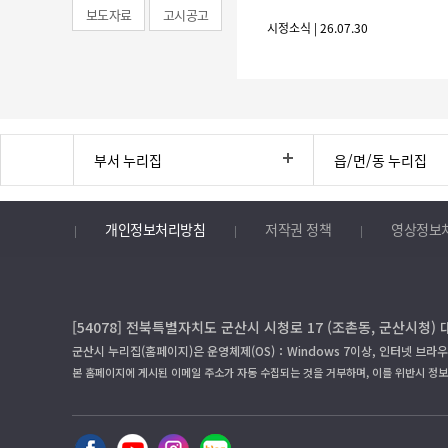
보도자료
고시공고
시정소식 | 26.07.30
부서 누리집
읍/면/동 누리집
개인정보처리방침
저작권 정책
영상정보
[54078] 전북특별자치도 군산시 시청로 17 (조촌동, 군산시청) 
군산시 누리집(홈페이지)은 운영체제(OS)：Windows 7이상, 인터넷 브라우
본 홈페이지에 게시된 이메일 주소가 자동 수집되는 것을 거부하며, 이를 위반시 정