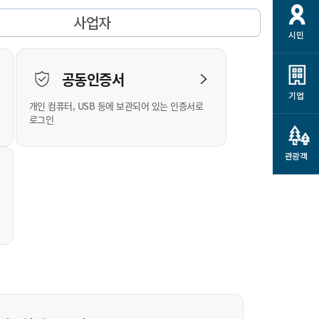
개
재정정보 공개
공공저작물
션
사업자
시민
통계정보
행정규제개혁
소상공인 지원
민방위/재난안전
시스템
행정규제개혁안내
고유가 피해지원금
공동인증서
민방위
규제신문고
군산사랑배달 배달의명수
기업
개인 컴퓨터, USB 등에 보관되어 있는 인증서로
재난안전
규제입증요청
카드수수료 지원
로그인
풍수해보험
사
규제정보포털
소상공인지원
재해예방
관광객
관련기관 안내
군산시착한가격업소
시민대상보험
통계
영조물 배상보험
인 현황
군산시민 안전보험
군산시민 자전거보험
군산 상품
농업인안전보험 농가부담
 가이드북
금 지원사업