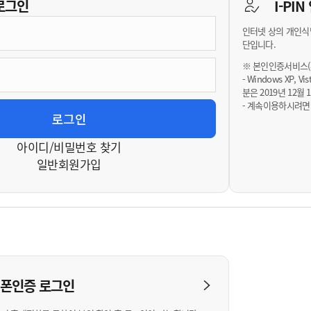
기부자 예우제
로그인
I-PI
기부자 명예의 전당
인터넷 상의 개인식
기금사업
단입니다.
군산시 답례품
※ 본인인증서비스(휴
- Windows XP, 
고향사랑기부제 소식
분은 2019년 12
- 계속이용하시려면
아이디/비밀번호 찾기
일반회원가입
대폰인증
로그인