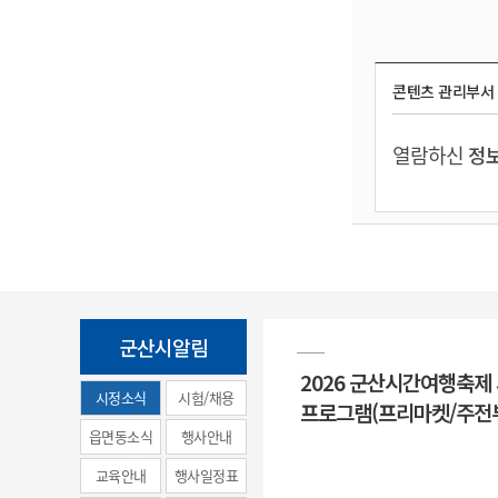
콘텐츠 관리부서
열람하신
정보
군산시알림
2026 군산시간여행축제
시정소식
시험/채용
프로그램(프리마켓/주전
(municipal
읍면동소식
행사안내
news)
교육안내
행사일정표