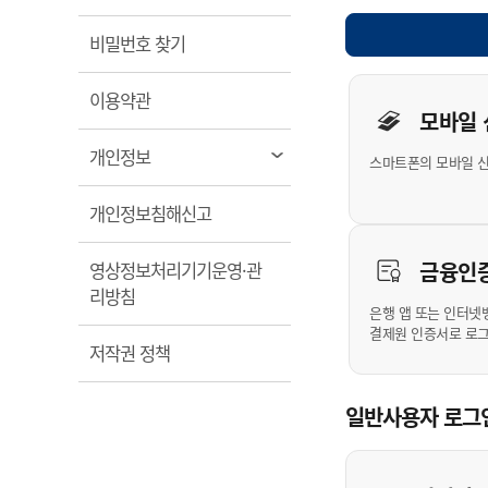
계약정보공개
전화번호안내
전화번호안내
전화번호안내
전화번호안내
전화번호안내
전화번호안내
전화번호안내
전화번호안내
군산시보
장사정보
열림
비밀번호 찾기
입찰/계약정보
읍면동소식
주민복지 안내서
주요시책
수산업
찾아오시는길
찾아오시는길
찾아오시는길
찾아오시는길
찾아오시는길
찾아오시는길
찾아오시는길
찾아오시는길
개인사용자 
용역과제
민원편의제도
열림
웹진 열린군산
이용약관
시정계획
어업현황
모바일
타기관소식
민원 1회방문 처리제
주요업무
수산물 안전정보
열림
개인정보
스마트폰의 모바일 
어디서나 민원처리제
시정백서
군산수산물 소비촉진행사
상품권 구매 사용 및 관리
사전심사 청구제도
열림
개인정보침해신고
군산 특화 수산물
민원인 후견인제
금융인
영상정보처리기기운영·관
복합민원 상담예약제
열림
리방침
폐업신고 원스톱서비스
은행 앱 또는 인터넷
결제원 인증서로 로
납세자 보호관제도
열림
저작권 정책
『안심상속』 원스톱 서비
스
일반사용자 로그