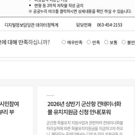
변형 등 2차적 저작물 작성 금지
※ 공공누리 마크를 클릭하시면 상세내용을 확인 하실 수 있습니다.
디지털정보담당관 데이터정책계
담당전화
063-454-2153
에 대해 만족
하십니까?
매우만족
만족
보통
불만
 시민참여
2026년 상반기 군산항 컨테이너화
부리 부
물 유치지원금 신청 안내(포워
군산항 화물유치 지원사업과 관련하여 컨테이너화물
처리실적에 따른 화물유치지원금을 지급하고자 하오
니, 해당되는 포워더께서는 다음과 같이 지원금을 신