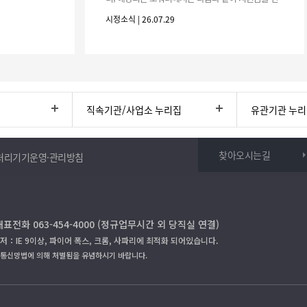
청하시기 바랍니다. 1. 해당기간 : ‘25. 11. 1. ~ '26. 4.
시정소식 | 26.07.29
30.(6개
직속기관/사업소 누리집
유관기관 누
찾아오시는길
처리기기운영·관리방침
대표전화 063-454-4000 (정규업무시간 외 당직실 연결)
저：IE 9이상, 파이어 폭스, 크롬, 사파리에 최적화 되어있습니다.
보통신망법에 의해 처벌됨을 유념하시기 바랍니다.