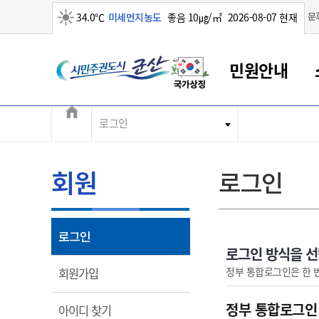
맑음
문
34.0℃
미세먼지농도
좋음 10㎍/㎥
2026-08-07 현재
시민주권도시 군산
민원안내
전체메뉴
로그인
군산새만금
민원안내
소통참여
생활복지
경제산업
정보공개
군산소개
전북소개
군산에서 시작되는 새만금
전북특별자치도 소개
군산사랑상품권
민원창구안내
정보공개제도
복지/보건
시정알림
군산시 비전
민원이용안내
시정소식
인구정책
상품권 안내
제도안내
전북특별자치도란?
회원
로그인
민원수수료
시험/채용
통합돌봄
상품권 공지사항
비공개대상정보
전북특별자치도 용어 Q&A
종합민원창구
보도자료
주민복지
상품권 Q&A
불복구제절차
자료실
아름다운 배려창구
행사안내
아동/청소년
상품권 이용규약
수수료
열림
로그인
홍보영상 게시판
토지정보민원창구
행사일정표
여성/가족
판매대행점 조회
정보공개서식
로그인 방식을 
대표전화
대표전화
대표전화
대표전화
대표전화
대표전화
대표전화
대표전화
063-454-4000
063-454-4000
063-454-4000
063-454-4000
063-454-4000
063-454-4000
063-454-4000
063-454-4000
열림
정부 통합로그인은 한 
회원가입
무인민원발급기
교육안내
노인복지
지류상품권 재고조회
보건소식
장애인복지
부서 및 담당자 연락처
부서 및 담당자 연락처
부서 및 담당자 연락처
부서 및 담당자 연락처
부서 및 담당자 연락처
부서 및 담당자 연락처
부서 및 담당자 연락처
부서 및 담당자 연락처
정부 통합로그인
열림
아이디 찾기
고시공고
사회서비스(바우처)