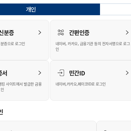
안내
위원회 현황
공공데이터 개방
업무추진비공
군산시 무상교통
공부의 명수
개인
정부24
선택됨
위원회 명단공개
공공데이터 개방
예산/재정
법률정보
국민신문고
건설
부동산
에너지
로그인
환경
청소
위생
위원회 회의록 공개
공공데이터 수요조사
민원편람/서식
한눈에 서비스
전자가족관계등록
예산안내
조례규칙 입법예고
경제동향
도로/가로등
부동산 정보
태양광
 신분증
간편인증
인터넷등기소
환경선언문
청소정보
공중위생
재정공시
조례규칙 입법예고(구)
물가정보
자전거
주소/건축/지적/지리정보
가스/석유
신분증으로 로그인
네이버, 카카오, 금융기관 등의 전자서명으로 로그
국세청홈택스
환경기본정보
대형폐기물 배출신고
위생용품 제조업
결산보고서
법률정보 관련사이트
사회조사
조상땅찾기
인
위택스
화학물질 관리지도
공모사업
생활쓰레기 처리요령
식품위생
중기지방재정계획
사업체조
부동산통합민원
미세먼지 대응
음식물쓰레기 처리요령
문화 콘텐츠업
투자심사
통계연보
증서
민간ID
공공데이터포털
환경영향평가
폐기물 처리시설 현황
예산낭비신고
청년통계
체육
새올전자민원창구
석면해체 건축물정보
보조금 부정수급 신고
주민등록
뱅킹 사이트에서 발급한 금융
네이버,카카오,페이코ID로 로그인
그인
체육시설 안내
환경오염업소 공개
공유재산
체류외국
군산시체육회
환경 관련사이트
재정용어사전
생활체육 공지
인
군산시 고향사랑기부제
고향사랑기부제 소개
군산상품