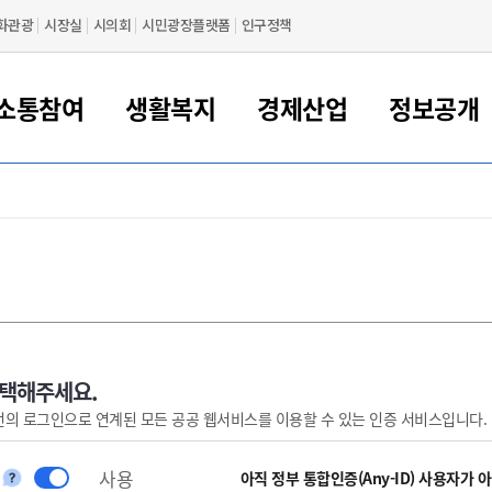
화관광
시장실
시의회
시민광장플랫폼
인구정책
소통참여
생활복지
경제산업
정보공개
새만금 해양거점도시 군산
정보공개 목록/청구
시민참여서비스
여권 민원
기업지원
교육
군산시 소개
군산시 관할권 주요논리
각종 신고/민원
사전정보공표
일자리/창업
차량 민원
상하수도
시청안내
새만금 관할구역 결
주민등록/인감/가
교통안내
기업목록
인사운영
SNS소식
여권발급안내
시민광장플랫폼
교육지원
투자기업 인센티브
정보공개 목록/청구
군산 현황
차량등록사업소 안내
하수도 계획
군산시 명장
사전정보공표
청사종합안내
주민등록/인감/가
시내버스
일반기업 목록
2022년도 통계
조직도
여권 서식
시장에게 바란다
평생교육
기업지원정책
군산의 역사
차량 신규/이전 등록
상수도시설
구인구직
수시공표
전화번호안내
각종서식
택시
사회적경제기업
2023년도 통계
업무
나의민원
학자금대출이자지원
경제 공지/서식
수상현황
저당권 설정/말소 등록
수질검사
청년뜰(청년센터/창업센터)
부서별 팩스번호
시외버스/고속버스
공장 검색
2024년도 통계
부서소
나도한마디
우리아이 꿈탐험 지원사업
기업애로해소SOS
자연지리특성
등록원부 열람/발급
상수도/하수도 요금
시청 오시는 길
철도/항공
2025년도 통계
부서별 
군산시사회적경제지원센터
칭찬합시다
시민정보화교육
강소연구개발특구
행정구역/행정지도
자동차 등록 서식
요금조회납부시스템
여객선
선택해주세요.
번의 로그인으로 연계된 모든 공공 웹서비스를 이용할 수 있는 인증 서비스입니다.
설문조사
부모학교예약시스템
자매결연/국제협력 도시
자동차 과태료 조회 및 납부
공공하수처리시설
교통 관련사이트
일자리 지원사업
자원봉사참여
군산어린이시청
군산의 상징
자동차 정기(종합)검사 기
주정차단속 문자알
일자리지원센터
사용
간조회 및 검사예약
스
아직 정부 통합인증(Any-ID) 사용자가 
전자민원창
적극행정
디지털배움터