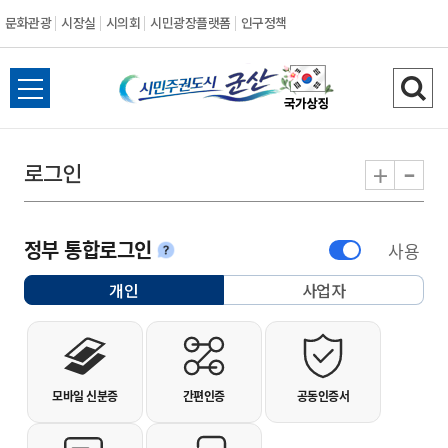
문화관광
시장실
시의회
시민광장플랫폼
인구정책
시민주권도시 군
전체메뉴 열기
검색
-
+
로그인
정부 통합로그인
사용
안내
개인
사업자
선택됨
개인사용자 로그인
모바일 신분증
간편인증
공동인증서