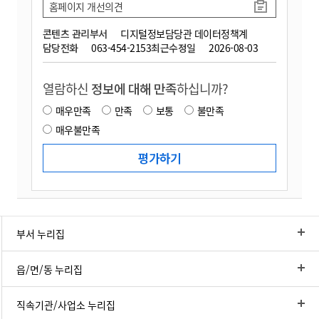
홈페이지 개선의견
콘텐츠 관리부서
디지털정보담당관 데이터정책계
담당전화
063-454-2153
최근수정일
2026-08-03
열람하신
정보에 대해 만족
하십니까?
매우만족
만족
보통
불만족
매우불만족
부서 누리집
읍/면/동 누리집
직속기관/사업소 누리집