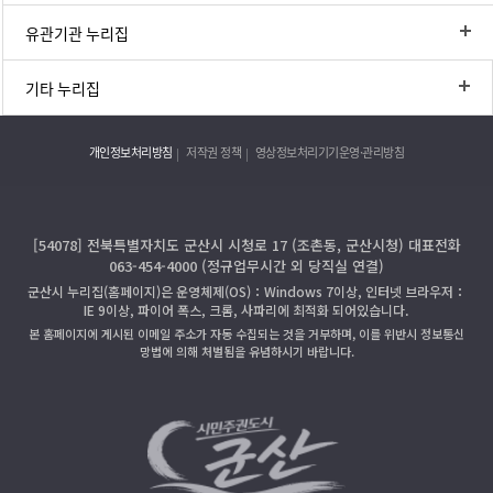
유관기관 누리집
기타 누리집
개인정보처리방침
저작권 정책
영상정보처리기기운영·관리방침
[54078] 전북특별자치도 군산시 시청로 17 (조촌동, 군산시청) 대표전화
063-454-4000 (정규업무시간 외 당직실 연결)
군산시 누리집(홈페이지)은 운영체제(OS)：Windows 7이상, 인터넷 브라우저：
IE 9이상, 파이어 폭스, 크롬, 사파리에 최적화 되어있습니다.
본 홈페이지에 게시된 이메일 주소가 자동 수집되는 것을 거부하며, 이를 위반시 정보통신
망법에 의해 처벌됨을 유념하시기 바랍니다.