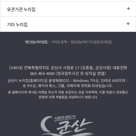
유관기관 누리집
기타 누리집
개인정보처리방침
저작권 정책
영상정보처리기기운영·관리방침
[54078] 전북특별자치도 군산시 시청로 17 (조촌동, 군산시청) 대표전화
063-454-4000 (정규업무시간 외 당직실 연결)
군산시 누리집(홈페이지)은 운영체제(OS)：Windows 7이상, 인터넷 브라우저：
IE 9이상, 파이어 폭스, 크롬, 사파리에 최적화 되어있습니다.
본 홈페이지에 게시된 이메일 주소가 자동 수집되는 것을 거부하며, 이를 위반시 정보통신
망법에 의해 처벌됨을 유념하시기 바랍니다.