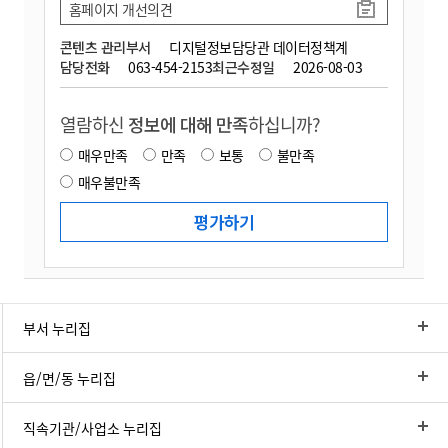
홈페이지 개선의견
콘텐츠 관리부서
디지털정보담당관 데이터정책계
담당전화
063-454-2153
최근수정일
2026-08-03
열람하신
정보에 대해 만족
하십니까?
매우만족
만족
보통
불만족
매우불만족
부서 누리집
읍/면/동 누리집
직속기관/사업소 누리집