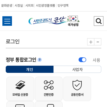
문화관광
시장실
시의회
시민광장플랫폼
인구정책
시민주권도시 군
전체메뉴 열기
검색
-
+
로그인
정부 통합로그인
사용
안내
개인
사업자
선택됨
개인사용자 로그인
모바일 신분증
간편인증
공동인증서