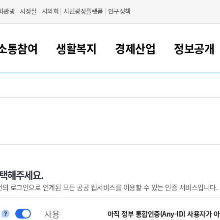
화관광
시장실
시의회
시민광장플랫폼
인구정책
소통참여
생활복지
경제산업
정보공개
새만금 해양거점도시 군산
정보공개 목록/청구
시민참여서비스
여권 민원
기업지원
교육
군산시 소개
군산시 관할권 주요논리
각종 신고/민원
사전정보공표
일자리/창업
차량 민원
상하수도
시청안내
새만금 관할구역 결
주민등록/인감/가
교통안내
기업목록
인사운영
SNS소식
여권발급안내
시민광장플랫폼
교육지원
투자기업 인센티브
정보공개 목록/청구
군산 현황
차량등록사업소 안내
하수도 계획
군산시 명장
사전정보공표
청사종합안내
주민등록/인감/가
시내버스
일반기업 목록
2022년도 통계
조직도
여권 서식
시장에게 바란다
평생교육
기업지원정책
군산의 역사
차량 신규/이전 등록
상수도시설
구인구직
수시공표
전화번호안내
각종서식
택시
사회적경제기업
2023년도 통계
업무
나의민원
학자금대출이자지원
경제 공지/서식
수상현황
저당권 설정/말소 등록
수질검사
청년뜰(청년센터/창업센터)
부서별 팩스번호
시외버스/고속버스
공장 검색
2024년도 통계
부서소
나도한마디
우리아이 꿈탐험 지원사업
기업애로해소SOS
자연지리특성
등록원부 열람/발급
상수도/하수도 요금
시청 오시는 길
철도/항공
2025년도 통계
부서별 
군산시사회적경제지원센터
칭찬합시다
시민정보화교육
강소연구개발특구
행정구역/행정지도
자동차 등록 서식
요금조회납부시스템
여객선
선택해주세요.
번의 로그인으로 연계된 모든 공공 웹서비스를 이용할 수 있는 인증 서비스입니다.
설문조사
부모학교예약시스템
자매결연/국제협력 도시
자동차 과태료 조회 및 납부
공공하수처리시설
교통 관련사이트
일자리 지원사업
자원봉사참여
군산어린이시청
군산의 상징
자동차 정기(종합)검사 기
주정차단속 문자알
일자리지원센터
사용
간조회 및 검사예약
스
아직 정부 통합인증(Any-ID) 사용자가 
전자민원창
적극행정
디지털배움터