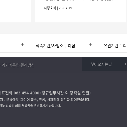
청하시기 바랍니다. 1. 해당기간 : ‘25. 11. 1. ~ '26. 4.
시정소식 | 26.07.29
30.(6개
직속기관/사업소 누리집
유관기관 누
찾아오시는길
처리기기운영·관리방침
대표전화 063-454-4000 (정규업무시간 외 당직실 연결)
저：IE 9이상, 파이어 폭스, 크롬, 사파리에 최적화 되어있습니다.
보통신망법에 의해 처벌됨을 유념하시기 바랍니다.