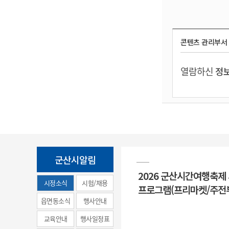
콘텐츠 관리부서
열람하신
정보
군산시알림
2026 군산시간여행축제
시정소식
시험/채용
프로그램(프리마켓/주전
(municipal
읍면동소식
행사안내
news)
교육안내
행사일정표