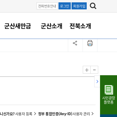
전화번호안내
로그인
회원가입
군산새만금
군산소개
전북소개
정 대응
족관계
부서/업무
RE100의 중심 새만금
도시/공원/주택
산업인프라
정책실명제
토지/건축
읍면동 안내
군산새만금 홍보 영상
조직운영6대지표
농업/축산업
도시재생
지방세
족관계
도시계획/지구단위계획
군산국가산업단지
정책실명제 안내
지방세
도시재생사업
민선8기 농업비전/발전방
공무원 정원
향
-
+
공원녹지
군산2국가산업단지
국민신청실명제안내
지방세환급금신청
도시재생(현장)지원센터
과장급이상 상위직 비율
농산물 유통
식
주택
새만금산업단지
정책실명제 중점관리 대상
지방세 상담챗봇
도시재생시설 현황
공무원 1인당 주민수
가축방역
자료실
자유무역지역
도시재생 공지/행사
현장공무원 비율
동물복지
지방산업단지
재정규모대비 인건비운영
시민광장
농공단지
실국본부수
플랫폼
림 서비
산업단지 지도
내고장 알리미
아니신가요?
정부 통합인증(Any-ID)
사용자 등록
사용자 관리
구
항만/여객/공항/철도/컨벤