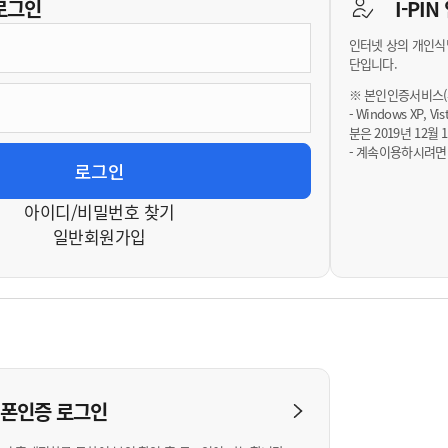
기부자 예우제
로그인
I-PI
기부자 명예의 전당
인터넷 상의 개인식
기금사업
단입니다.
군산시 답례품
※ 본인인증서비스(휴
- Windows XP, 
고향사랑기부제 소식
분은 2019년 12
- 계속이용하시려면
아이디/비밀번호 찾기
일반회원가입
대폰인증
로그인