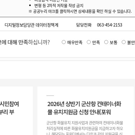
변형 등 2차적 저작물 작성 금지
※ 공공누리 마크를 클릭하시면 상세내용을 확인 하실 수 있습니다.
디지털정보담당관 데이터정책계
담당전화
063-454-2153
에 대해 만족
하십니까?
매우만족
만족
보통
불만
 시민참여
2026년 상반기 군산항 컨테이너화
부리 부
물 유치지원금 신청 안내(포워
군산항 화물유치 지원사업과 관련하여 컨테이너화물
처리실적에 따른 화물유치지원금을 지급하고자 하오
니, 해당되는 포워더께서는 다음과 같이 지원금을 신