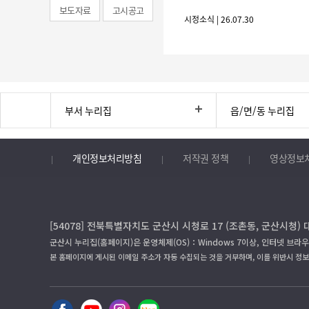
보도자료
고시공고
시정소식 | 26.07.30
부서 누리집
읍/면/동 누리집
개인정보처리방침
저작권 정책
영상정보
[54078] 전북특별자치도 군산시 시청로 17 (조촌동, 군산시청) 
군산시 누리집(홈페이지)은 운영체제(OS)：Windows 7이상, 인터넷 브라우
본 홈페이지에 게시된 이메일 주소가 자동 수집되는 것을 거부하며, 이를 위반시 정