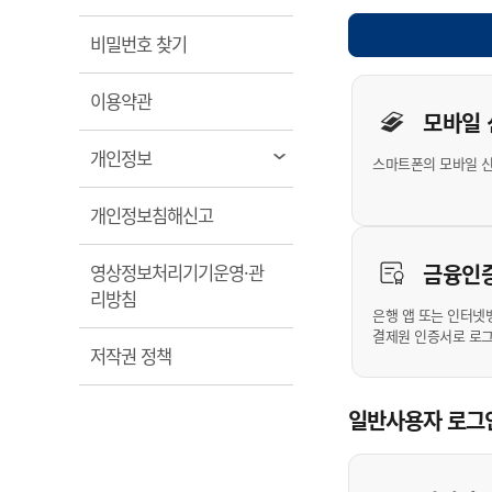
계약정보공개
전화번호안내
전화번호안내
전화번호안내
전화번호안내
전화번호안내
전화번호안내
전화번호안내
전화번호안내
군산시보
장사정보
열림
비밀번호 찾기
입찰/계약정보
읍면동소식
주민복지 안내서
주요시책
수산업
찾아오시는길
찾아오시는길
찾아오시는길
찾아오시는길
찾아오시는길
찾아오시는길
찾아오시는길
찾아오시는길
개인사용자 
용역과제
민원편의제도
열림
웹진 열린군산
이용약관
시정계획
어업현황
모바일
타기관소식
민원 1회방문 처리제
주요업무
수산물 안전정보
열림
개인정보
스마트폰의 모바일 
어디서나 민원처리제
시정백서
군산수산물 소비촉진행사
상품권 구매 사용 및 관리
사전심사 청구제도
열림
개인정보침해신고
군산 특화 수산물
민원인 후견인제
금융인
영상정보처리기기운영·관
복합민원 상담예약제
열림
리방침
폐업신고 원스톱서비스
은행 앱 또는 인터넷
결제원 인증서로 로
납세자 보호관제도
열림
저작권 정책
『안심상속』 원스톱 서비
스
일반사용자 로그