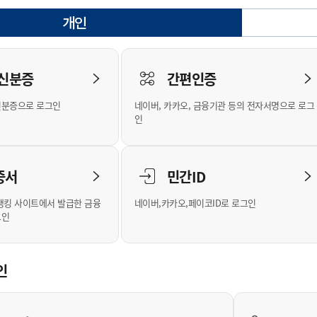
안내
위원회 현황
공공데이터 개방
업무추진비공
군산시 무상교통
공부의 명수
개인
정부24
선택됨
위원회 명단공개
공공데이터 개방
예산/재정
법률정보
국민신문고
건설
부동산
에너지
로그인
환경
청소
위생
위원회 회의록 공개
공공데이터 수요조사
민원편람/서식
한눈에 서비스
전자가족관계등록
예산안내
조례규칙 입법예고
경제동향
도로/가로등
부동산 정보
태양광
 신분증
간편인증
인터넷등기소
환경선언문
청소정보
공중위생
재정공시
조례규칙 입법예고(구)
물가정보
자전거
주소/건축/지적/지리정보
가스/석유
신분증으로 로그인
네이버, 카카오, 금융기관 등의 전자서명으로 로그
국세청홈택스
환경기본정보
대형폐기물 배출신고
위생용품 제조업
결산보고서
법률정보 관련사이트
사회조사
조상땅찾기
인
위택스
화학물질 관리지도
공모사업
생활쓰레기 처리요령
식품위생
중기지방재정계획
사업체조
부동산통합민원
미세먼지 대응
음식물쓰레기 처리요령
문화 콘텐츠업
투자심사
통계연보
증서
민간ID
공공데이터포털
환경영향평가
폐기물 처리시설 현황
예산낭비신고
청년통계
체육
새올전자민원창구
석면해체 건축물정보
보조금 부정수급 신고
주민등록
뱅킹 사이트에서 발급한 금융
네이버,카카오,페이코ID로 로그인
그인
체육시설 안내
환경오염업소 공개
공유재산
체류외국
군산시체육회
환경 관련사이트
재정용어사전
생활체육 공지
인
군산시 고향사랑기부제
고향사랑기부제 소개
군산상품