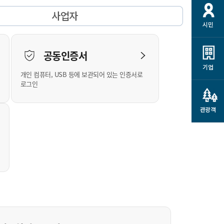
개
재정정보 공개
공공저작물
션
사업자
시민
통계정보
행정규제개혁
소상공인 지원
민방위/재난안전
시스템
행정규제개혁안내
고유가 피해지원금
공동인증서
민방위
규제신문고
군산사랑배달 배달의명수
기업
개인 컴퓨터, USB 등에 보관되어 있는 인증서로
재난안전
규제입증요청
카드수수료 지원
로그인
풍수해보험
사
규제정보포털
소상공인지원
재해예방
관광객
관련기관 안내
군산시착한가격업소
시민대상보험
통계
영조물 배상보험
인 현황
군산시민 안전보험
군산시민 자전거보험
군산 상품
농업인안전보험 농가부담
 가이드북
금 지원사업