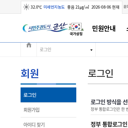
맑음
문
32.0℃
미세먼지농도
좋음 21㎍/㎥
2026-08-06 현재
시민주권도시 군산
민원안내
전체메뉴
로그인
군산새만금
민원안내
소통참여
생활복지
경제산업
정보공개
군산소개
전북소개
군산에서 시작되는 새만금
전북특별자치도 소개
군산사랑상품권
민원창구안내
정보공개제도
복지/보건
시정알림
군산시 비전
민원이용안내
시정소식
인구정책
상품권 안내
제도안내
전북특별자치도란?
회원
로그인
민원수수료
시험/채용
통합돌봄
상품권 공지사항
비공개대상정보
전북특별자치도 용어 Q&A
종합민원창구
보도자료
주민복지
상품권 Q&A
불복구제절차
자료실
아름다운 배려창구
행사안내
아동/청소년
상품권 이용규약
수수료
열림
로그인
홍보영상 게시판
토지정보민원창구
행사일정표
여성/가족
판매대행점 조회
정보공개서식
로그인 방식을 
대표전화
대표전화
대표전화
대표전화
대표전화
대표전화
대표전화
대표전화
063-454-4000
063-454-4000
063-454-4000
063-454-4000
063-454-4000
063-454-4000
063-454-4000
063-454-4000
열림
정부 통합로그인은 한 
회원가입
무인민원발급기
교육안내
노인복지
지류상품권 재고조회
보건소식
장애인복지
부서 및 담당자 연락처
부서 및 담당자 연락처
부서 및 담당자 연락처
부서 및 담당자 연락처
부서 및 담당자 연락처
부서 및 담당자 연락처
부서 및 담당자 연락처
부서 및 담당자 연락처
정부 통합로그인
열림
아이디 찾기
고시공고
사회서비스(바우처)