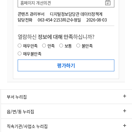
홈페이지 개선의견
콘텐츠 관리부서
디지털정보담당관 데이터정책계
담당전화
063-454-2153
최근수정일
2026-08-03
열람하신
정보에 대해 만족
하십니까?
매우만족
만족
보통
불만족
매우불만족
부서 누리집
읍/면/동 누리집
직속기관/사업소 누리집