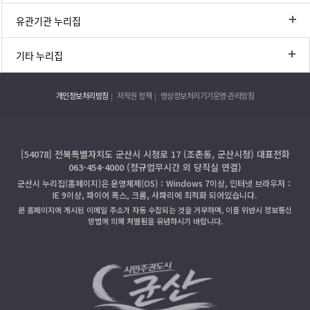
유관기관 누리집
기타 누리집
개인정보처리방침
저작권 정책
영상정보처리기기운영·관리방침
[54078] 전북특별자치도 군산시 시청로 17 (조촌동, 군산시청) 대표전화
063-454-4000 (정규업무시간 외 당직실 연결)
군산시 누리집(홈페이지)은 운영체제(OS)：Windows 7이상, 인터넷 브라우저：
IE 9이상, 파이어 폭스, 크롬, 사파리에 최적화 되어있습니다.
본 홈페이지에 게시된 이메일 주소가 자동 수집되는 것을 거부하며, 이를 위반시 정보통신
망법에 의해 처벌됨을 유념하시기 바랍니다.