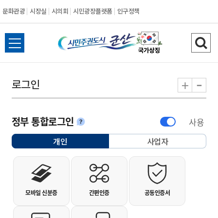
문화관광
시장실
시의회
시민광장플랫폼
인구정책
시민주권도시 군
전체메뉴 열기
검색
-
+
로그인
정부 통합로그인
사용
안내
개인
사업자
선택됨
개인사용자 로그인
모바일 신분증
간편인증
공동인증서