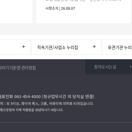
원사업」하반기 이용자를 다음과 같이 추가 모집하오
시정소식 | 26.08.07
니 많은 참여 바랍니다. 1
직속기관/사업소 누리집
유관기관 누
찾아오시는길
처리기기운영·관리방침
대표전화 063-454-4000 (정규업무시간 외 당직실 연결)
저：IE 9이상, 파이어 폭스, 크롬, 사파리에 최적화 되어있습니다.
보통신망법에 의해 처벌됨을 유념하시기 바랍니다.