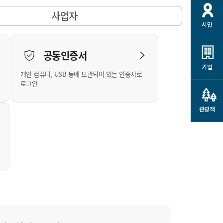
개
재정정보 공개
공공저작물
션
사업자
시민
통계정보
행정규제개혁
소상공인 지원
민방위/재난안전
시스템
행정규제개혁안내
고유가 피해지원금
공동인증서
민방위
규제신문고
군산사랑배달 배달의명수
기업
개인 컴퓨터, USB 등에 보관되어 있는 인증서로
재난안전
규제입증요청
카드수수료 지원
로그인
풍수해보험
사
규제정보포털
소상공인지원
재해예방
관광객
관련기관 안내
군산시착한가격업소
시민대상보험
통계
영조물 배상보험
인 현황
군산시민 안전보험
군산시민 자전거보험
군산 상품
농업인안전보험 농가부담
 가이드북
금 지원사업