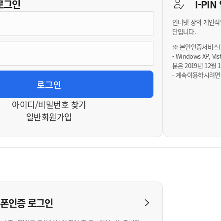
기부자 예우제
로그인
I-PI
기부자 명예의 전당
인터넷 상의 개인식
기금사업
단입니다.
군산시 답례품
※ 본인인증서비스(휴
- Windows XP, 
고향사랑기부제 소식
분은 2019년 12
- 계속이용하시려면
아이디/비밀번호 찾기
일반회원가입
대폰인증
로그인