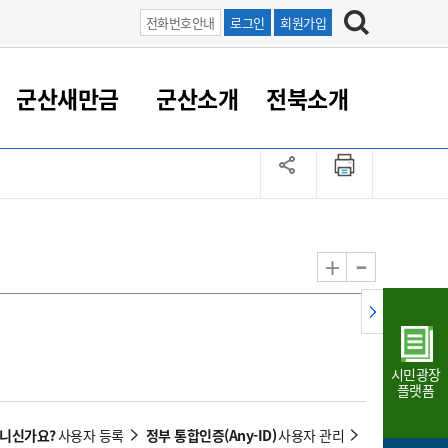
전화번호안내
로그인
회원가입
군산새만금
군산소개
전북소개
정 대응
족관계
부서/업무
RE100의 중심 새만금
도시/공원/주택
산업인프라
정책실명제
토지/건축
읍면동 안내
군산새만금 홍보 영상
조직운영6대지표
농업/축산업
도시재생
지방세
족관계
도시계획/지구단위계획
군산국가산업단지
정책실명제 안내
지방세
도시재생사업
민선8기 농업비전/발전방
공무원 정원
향
-
+
공원녹지
군산2국가산업단지
국민신청실명제안내
지방세환급금신청
도시재생(현장)지원센터
과장급이상 상위직 비율
농산물 유통
식
주택
새만금산업단지
정책실명제 중점관리 대상
지방세 상담챗봇
도시재생시설 현황
공무원 1인당 주민수
가축방역
자료실
자유무역지역
도시재생 공지/행사
현장공무원 비율
동물복지
지방산업단지
재정규모대비 인건비운영
시민광장
농공단지
실국본부수
플랫폼
림 서비
산업단지 지도
내고장 알리미
아니신가요?
정부 통합인증(Any-ID)
사용자 등록
사용자 관리
구
항만/여객/공항/철도/컨벤