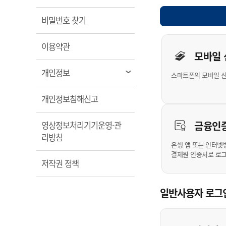
계약정보공개
전화번호안내
전화번호안내
전화번호안내
전화번호안내
전화번호안내
전화번호안내
전화번호안내
전화번호안내
군산시보
장사정보
열림
비밀번호 찾기
입찰/계약정보
읍면동소식
주민복지 안내서
주요시책
수산업
찾아오시는길
찾아오시는길
찾아오시는길
찾아오시는길
찾아오시는길
찾아오시는길
찾아오시는길
찾아오시는길
개인사용자 
용역과제
민원편의제도
열림
웹진 열린군산
이용약관
시정계획
어업현황
모바일
타기관소식
민원 1회방문 처리제
주요업무
수산물 안전정보
열림
개인정보
스마트폰의 모바일 
어디서나 민원처리제
시정백서
군산수산물 소비촉진행사
상품권 구매 사용 및 관리
사전심사 청구제도
열림
개인정보침해신고
군산 특화 수산물
민원인 후견인제
금융인
영상정보처리기기운영·관
복합민원 상담예약제
열림
리방침
폐업신고 원스톱서비스
은행 앱 또는 인터넷
결제원 인증서로 로
납세자 보호관제도
열림
저작권 정책
『안심상속』 원스톱 서비
스
일반사용자 로그