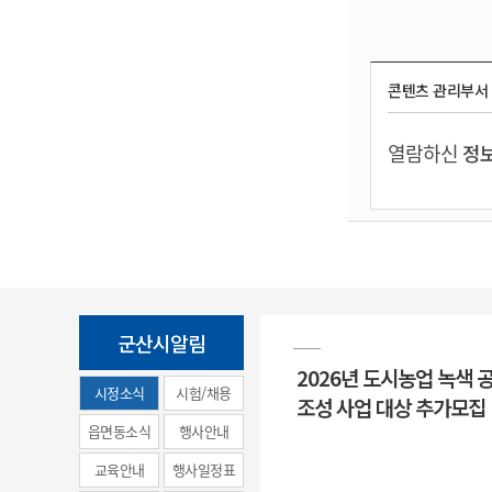
콘텐츠 관리부서
열람하신
정보
군산시알림
2026년 도시농업 녹색 
시정소식
시험/채용
조성 사업 대상 추가모집
(municipal
읍면동소식
행사안내
news)
교육안내
행사일정표