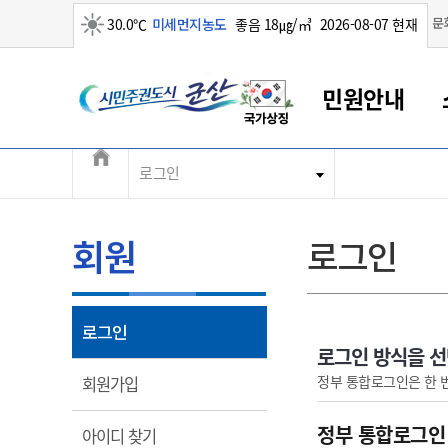
맑음
문
30.0℃
미세먼지농도
좋음 18㎍/㎥
2026-08-07 현재
시민주권도시 군산
민원안내
전체메뉴
로그인
군산새만금
민원안내
소통참여
생활복지
경제산업
정보공개
군산소개
전북소개
군산에서 시작되는 새만금
전북특별자치도 소개
군산사랑상품권
민원창구안내
정보공개제도
복지/보건
시정알림
군산시 비전
민원이용안내
시정소식
인구정책
상품권 안내
제도안내
전북특별자치도란?
회원
로그인
민원수수료
시험/채용
통합돌봄
상품권 공지사항
비공개대상정보
전북특별자치도 용어 Q&A
종합민원창구
보도자료
주민복지
상품권 Q&A
불복구제절차
자료실
아름다운 배려창구
행사안내
아동/청소년
상품권 이용규약
수수료
열림
로그인
홍보영상 게시판
토지정보민원창구
행사일정표
여성/가족
판매대행점 조회
정보공개서식
로그인 방식을 
대표전화
대표전화
대표전화
대표전화
대표전화
대표전화
대표전화
대표전화
063-454-4000
063-454-4000
063-454-4000
063-454-4000
063-454-4000
063-454-4000
063-454-4000
063-454-4000
열림
정부 통합로그인은 한 
회원가입
무인민원발급기
교육안내
노인복지
지류상품권 재고조회
보건소식
장애인복지
부서 및 담당자 연락처
부서 및 담당자 연락처
부서 및 담당자 연락처
부서 및 담당자 연락처
부서 및 담당자 연락처
부서 및 담당자 연락처
부서 및 담당자 연락처
부서 및 담당자 연락처
정부 통합로그인
열림
아이디 찾기
고시공고
사회서비스(바우처)