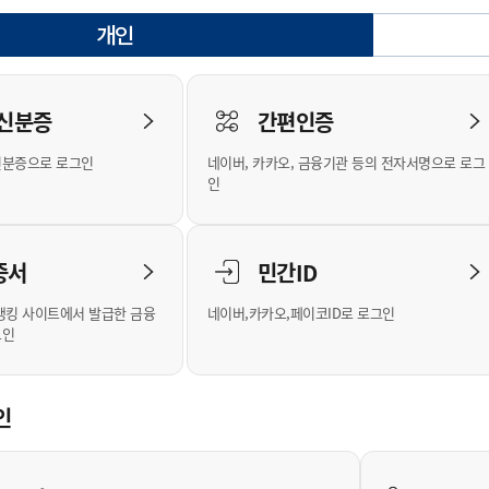
안내
위원회 현황
공공데이터 개방
업무추진비공
군산시 무상교통
공부의 명수
개인
정부24
선택됨
위원회 명단공개
공공데이터 개방
예산/재정
법률정보
국민신문고
건설
부동산
에너지
로그인
환경
청소
위생
위원회 회의록 공개
공공데이터 수요조사
민원편람/서식
한눈에 서비스
전자가족관계등록
예산안내
조례규칙 입법예고
경제동향
도로/가로등
부동산 정보
태양광
 신분증
간편인증
인터넷등기소
환경선언문
청소정보
공중위생
재정공시
조례규칙 입법예고(구)
물가정보
자전거
주소/건축/지적/지리정보
가스/석유
신분증으로 로그인
네이버, 카카오, 금융기관 등의 전자서명으로 로그
국세청홈택스
환경기본정보
대형폐기물 배출신고
위생용품 제조업
결산보고서
법률정보 관련사이트
사회조사
조상땅찾기
인
위택스
화학물질 관리지도
공모사업
생활쓰레기 처리요령
식품위생
중기지방재정계획
사업체조
부동산통합민원
미세먼지 대응
음식물쓰레기 처리요령
문화 콘텐츠업
투자심사
통계연보
증서
민간ID
공공데이터포털
환경영향평가
폐기물 처리시설 현황
예산낭비신고
청년통계
체육
새올전자민원창구
석면해체 건축물정보
보조금 부정수급 신고
주민등록
뱅킹 사이트에서 발급한 금융
네이버,카카오,페이코ID로 로그인
그인
체육시설 안내
환경오염업소 공개
공유재산
체류외국
군산시체육회
환경 관련사이트
재정용어사전
생활체육 공지
인
군산시 고향사랑기부제
고향사랑기부제 소개
군산상품