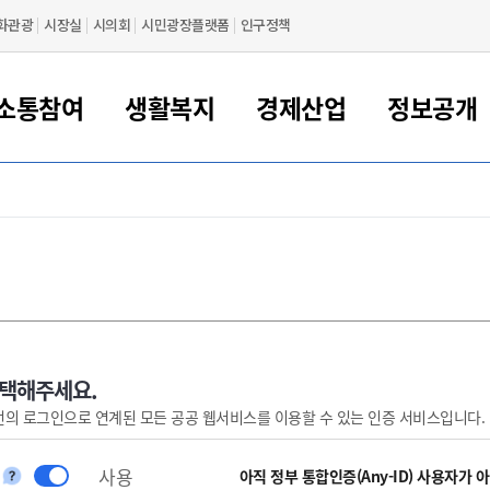
화관광
시장실
시의회
시민광장플랫폼
인구정책
소통참여
생활복지
경제산업
정보공개
새만금 해양거점도시 군산
정보공개 목록/청구
시민참여서비스
여권 민원
기업지원
교육
군산시 소개
군산시 관할권 주요논리
각종 신고/민원
사전정보공표
일자리/창업
차량 민원
상하수도
시청안내
새만금 관할구역 결
주민등록/인감/가
교통안내
기업목록
인사운영
SNS소식
여권발급안내
시민광장플랫폼
교육지원
투자기업 인센티브
정보공개 목록/청구
군산 현황
차량등록사업소 안내
하수도 계획
군산시 명장
사전정보공표
청사종합안내
주민등록/인감/가
시내버스
일반기업 목록
2022년도 통계
조직도
여권 서식
시장에게 바란다
평생교육
기업지원정책
군산의 역사
차량 신규/이전 등록
상수도시설
구인구직
수시공표
전화번호안내
각종서식
택시
사회적경제기업
2023년도 통계
업무
나의민원
학자금대출이자지원
경제 공지/서식
수상현황
저당권 설정/말소 등록
수질검사
청년뜰(청년센터/창업센터)
부서별 팩스번호
시외버스/고속버스
공장 검색
2024년도 통계
부서소
나도한마디
우리아이 꿈탐험 지원사업
기업애로해소SOS
자연지리특성
등록원부 열람/발급
상수도/하수도 요금
시청 오시는 길
철도/항공
2025년도 통계
부서별 
군산시사회적경제지원센터
칭찬합시다
시민정보화교육
강소연구개발특구
행정구역/행정지도
자동차 등록 서식
요금조회납부시스템
여객선
선택해주세요.
번의 로그인으로 연계된 모든 공공 웹서비스를 이용할 수 있는 인증 서비스입니다.
설문조사
부모학교예약시스템
자매결연/국제협력 도시
자동차 과태료 조회 및 납부
공공하수처리시설
교통 관련사이트
일자리 지원사업
자원봉사참여
군산어린이시청
군산의 상징
자동차 정기(종합)검사 기
주정차단속 문자알
일자리지원센터
사용
간조회 및 검사예약
스
아직 정부 통합인증(Any-ID) 사용자가 
전자민원창
적극행정
디지털배움터