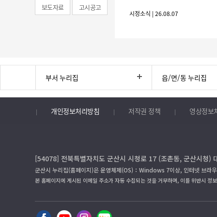
보도자료
고시공고
시정소식 | 26.08.07
부서 누리집
읍/면/동 누리집
개인정보처리방침
저작권 정책
영상정보
[54078] 전북특별자치도 군산시 시청로 17 (조촌동, 군산시청) 
군산시 누리집(홈페이지)은 운영체제(OS)：Windows 7이상, 인터넷 브라우
본 홈페이지에 게시된 이메일 주소가 자동 수집되는 것을 거부하며, 이를 위반시 정