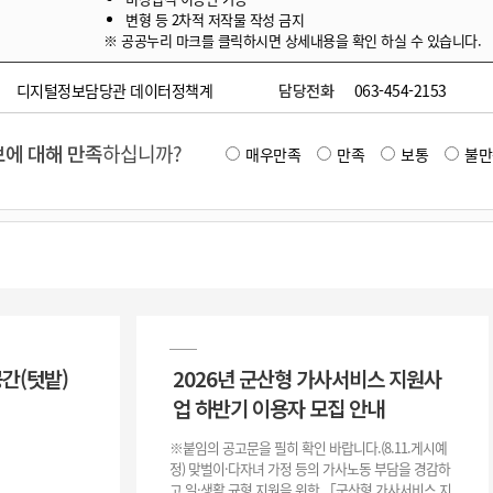
변형 등 2차적 저작물 작성 금지
※ 공공누리 마크를 클릭하시면 상세내용을 확인 하실 수 있습니다.
디지털정보담당관 데이터정책계
담당전화
063-454-2153
에 대해 만족
하십니까?
매우만족
만족
보통
불만
공간(텃밭)
2026년 군산형 가사서비스 지원사
업 하반기 이용자 모집 안내
※붙임의 공고문을 필히 확인 바랍니다.(8.11.게시예
정) 맞벌이·다자녀 가정 등의 가사노동 부담을 경감하
고 일·생활 균형 지원을 위한 「군산형 가사서비스 지