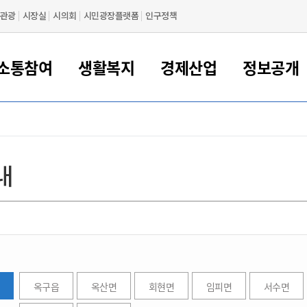
관광
시장실
시의회
시민광장플랫폼
인구정책
소통참여
생활복지
경제산업
정보공개
새만금 해양거점도시 군산
정보공개 목록/청구
시민참여서비스
여권 민원
기업지원
교육
군산시 소개
군산시 관할권 주요논리
각종 신고/민원
사전정보공표
일자리/창업
차량 민원
상하수도
시청안내
새만금 관할구역 결
주민등록/인감/가
교통안내
기업목록
인사운영
SNS소식
여권발급안내
시민광장플랫폼
교육지원
투자기업 인센티브
정보공개 목록/청구
군산 현황
차량등록사업소 안내
하수도 계획
군산시 명장
사전정보공표
청사종합안내
주민등록/인감/가
시내버스
일반기업 목록
2022년도 통계
조직도
내
여권 서식
시장에게 바란다
평생교육
기업지원정책
군산의 역사
차량 신규/이전 등록
상수도시설
구인구직
수시공표
전화번호안내
각종서식
택시
사회적경제기업
2023년도 통계
업무
나의민원
학자금대출이자지원
경제 공지/서식
수상현황
저당권 설정/말소 등록
수질검사
청년뜰(청년센터/창업센터)
부서별 팩스번호
시외버스/고속버스
공장 검색
2024년도 통계
부서소
나도한마디
우리아이 꿈탐험 지원사업
기업애로해소SOS
자연지리특성
등록원부 열람/발급
상수도/하수도 요금
시청 오시는 길
철도/항공
2025년도 통계
부서별 
군산시사회적경제지원센터
칭찬합시다
시민정보화교육
강소연구개발특구
행정구역/행정지도
자동차 등록 서식
요금조회납부시스템
여객선
설문조사
부모학교예약시스템
자매결연/국제협력 도시
자동차 과태료 조회 및 납부
공공하수처리시설
교통 관련사이트
일자리 지원사업
자원봉사참여
군산어린이시청
군산의 상징
자동차 정기(종합)검사 기
주정차단속 문자알
옥구읍
옥산면
회현면
임피면
서수면
일자리지원센터
간조회 및 검사예약
스
전자민원창
적극행정
디지털배움터