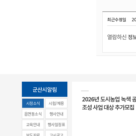
최근수정일
20
열람하신
정보
군산시알림
2026년 도시농업 녹색 
시정소식
시험/채용
조성 사업 대상 추가모집
(municipal
읍면동소식
행사안내
news)
교육안내
행사일정표
보도자료
고시공고