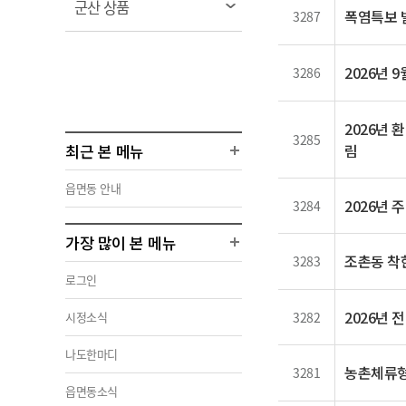
열
군산 상품
폭염특보 
3287
림
2026년
3286
2026년 
3285
최근 본 메뉴
림
읍면동 안내
2026년 
3284
가장 많이 본 메뉴
조촌동 착한
3283
로그인
2026년
시정소식
3282
나도한마디
농촌체류형
3281
읍면동소식