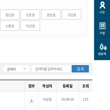
개
재정정보 공개
공공저작물
션
시민
통계정보
행정규제개혁
흥남동
조촌동
경암동
구암동
소상공인 지원
민방위/재난안전
시스템
행정규제개혁안내
고유가 피해지원금
소룡동
미성동
민방위
규제신문고
군산사랑배달 배달의명수
기업
재난안전
규제입증요청
카드수수료 지원
풍수해보험
사
규제정보포털
소상공인지원
재해예방
관광객
관련기관 안내
군산시착한가격업소
시민대상보험
통계
영조물 배상보험
인 현황
군산시민 안전보험
첨부
작성자
등록일
조회
군산시민 자전거보험
군산 상품
농업인안전보험 농가부담
미성동
26.08.06
125
 가이드북
금 지원사업