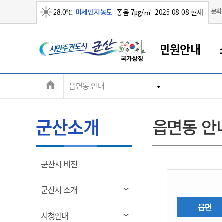
맑음
문화
28.0℃
미세먼지농도
좋음 7㎍/㎥
2026-08-08 현재
시
민원안내
민
전
읍면동 안내
군산새만금
민원안내
소통참여
생활복지
경제산업
정보공개
군산소개
전북소개
주
군산에서 시작되는 새만금
전북특별자치도 소개
군산사랑상품권
민원창구안내
정보공개제도
복지/보건
시정알림
군산시 비전
체
권
민원이용안내
시정소식
인구정책
상품권 안내
제도안내
전북특별자치도란?
메
군산소개
읍면동 안
민원수수료
시험/채용
통합돌봄
상품권 공지사항
비공개대상정보
전북특별자치도 용어 Q&A
뉴
도
종합민원창구
보도자료
주민복지
상품권 Q&A
불복구제절차
자료실
시
아름다운 배려창구
행사안내
아동/청소년
상품권 이용규약
수수료
열
군산시 비전
홍보영상 게시판
토지정보민원창구
행사일정표
여성/가족
판매대행점 조회
정보공개서식
림
군
대표전화
대표전화
대표전화
대표전화
대표전화
대표전화
대표전화
대표전화
063-454-4000
063-454-4000
063-454-4000
063-454-4000
063-454-4000
063-454-4000
063-454-4000
063-454-4000
열
군산시 소개
무인민원발급기
교육안내
노인복지
지류상품권 재고조회
림
산
보건소식
장애인복지
읍면
부서 및 담당자 연락처
부서 및 담당자 연락처
부서 및 담당자 연락처
부서 및 담당자 연락처
부서 및 담당자 연락처
부서 및 담당자 연락처
부서 및 담당자 연락처
부서 및 담당자 연락처
열
시청안내
고시공고
사회서비스(바우처)