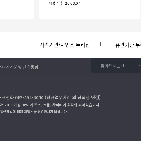
시정소식 | 26.08.07
니 많은 참여 바랍니다. 1
직속기관/사업소 누리집
유관기관 누
찾아오시는길
처리기기운영·관리방침
대표전화 063-454-4000 (정규업무시간 외 당직실 연결)
저：IE 9이상, 파이어 폭스, 크롬, 사파리에 최적화 되어있습니다.
보통신망법에 의해 처벌됨을 유념하시기 바랍니다.