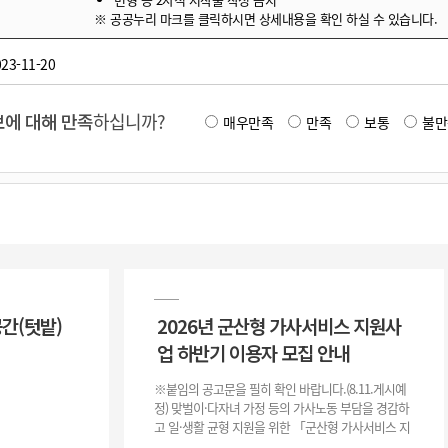
※ 공공누리 마크를 클릭하시면 상세내용을 확인 하실 수 있습니다.
23-11-20
에 대해 만족
하십니까?
매우만족
만족
보통
불만
공간(텃밭)
2026년 군산형 가사서비스 지원사
업 하반기 이용자 모집 안내
※붙임의 공고문을 필히 확인 바랍니다.(8.11.게시예
정) 맞벌이·다자녀 가정 등의 가사노동 부담을 경감하
고 일·생활 균형 지원을 위한 「군산형 가사서비스 지
원사업」하반기 이용자를 다음과 같이 추가 모집하오