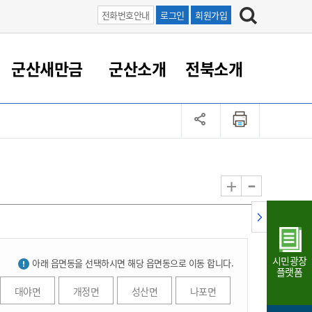
전화번호안내
로그인
회원가입
군산새만금
군산소개
전북소개
정 대응
족관계
부서/업무
RE100의 중심 새만금
도시/공원/주택
산업인프라
정책실명제
토지/건축
읍면동 안내
군산새만금 홍보 영상
조직운영6대지표
농업/축산업
도시재생
지방세
족관계
도시계획/지구단위계획
군산국가산업단지
정책실명제 안내
지방세
도시재생사업
민선8기 농업비전/발전방
공무원 정원
향
-
+
공원녹지
군산2국가산업단지
국민신청실명제안내
지방세환급금신청
도시재생(현장)지원센터
과장급이상 상위직 비율
농산물 유통
식
주택
새만금산업단지
정책실명제 중점관리 대상
지방세 상담챗봇
도시재생시설 현황
공무원 1인당 주민수
가축방역
자료실
자유무역지역
도시재생 공지/행사
현장공무원 비율
동물복지
지방산업단지
재정규모대비 인건비운영
시민광장
아래 읍면동을 선택하시면 해당 읍면동으로 이동 합니다.
농공단지
실국본부수
플랫폼
림 서비
산업단지 지도
내고장 알리미
대야면
개정면
성산면
나포면
구
항만/여객/공항/철도/컨벤