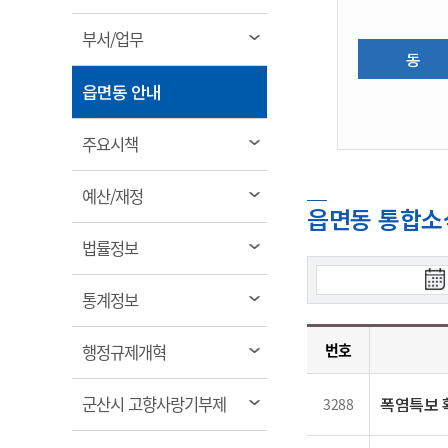
림
계약정보공개
전화번호안내
전화번호안내
전화번호안내
전화번호안내
전화번호안내
전화번호안내
전화번호안내
전화번호안내
군산시보
장사정보
열
부서/업무
입찰/계약정보
동
읍면동소식
주민복지 안내서
주요시책
림
수산업
찾아오시는길
찾아오시는길
찾아오시는길
찾아오시는길
찾아오시는길
찾아오시는길
찾아오시는길
찾아오시는길
용역과제
열
민원편의제도
읍면동 안내
웹진 열린군산
시정계획
어업현황
림
타기관소식
민원 1회방문 처리제
주요업무
수산물 안전정보
열
주요시책
어디서나 민원처리제
시정백서
림
군산수산물 소비촉진행사
상품권 구매 사용 및 관리
사전심사 청구제도
열
예산/재정
군산 특화 수산물
읍면동 통합소
림
민원인 후견인제
열
법률정보
복합민원 상담예약제
림
검
폐업신고 원스톱서비스
열
통계정보
색
납세자 보호관제도
림
시
『안심상속』 원스톱 서비
작
열
번호
행정규제개혁
스
일
림
열
군산시 고향사랑기부제
폭염특보 
3288
림