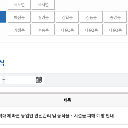
위원회 현황
공공데이터 개방
업무추진비공
옥도면
옥서면
군산시 무상교통
공부의 명수
정부24
위원회 명단공개
공공데이터 개방
예산/재정
법률정보
해신동
월명동
삼학동
신풍동
국민신문고
중앙동
건설
부동산
에너지
환경
청소
위생
위원회 회의록 공개
공공데이터 수요조사
민원편람/서식
한눈에 서비스
전자가족관계등록
예산안내
조례규칙 입법예고
경제동향
도로/가로등
부동산 정보
태양광
개정동
수송동
나운1동
나운2동
나운3동
환경선언문
청소정보
공중위생
재정공시
조례규칙 입법예고(구)
물가정보
자전거
주소/건축/지적/지리정보
가스/석유
인터넷등기소
환경기본정보
대형폐기물 배출신고
위생용품 제조업
결산보고서
법률정보 관련사이트
사회조사
조상땅찾기
국세청홈택스
화학물질 관리지도
공모사업
생활쓰레기 처리요령
식품위생
중기지방재정계획
사업체조
위택스
식
미세먼지 대응
음식물쓰레기 처리요령
문화 콘텐츠업
투자심사
통계연보
부동산통합민원
환경영향평가
폐기물 처리시설 현황
예산낭비신고
청년통계
체육
공공데이터포털
검
~
석면해체 건축물정보
보조금 부정수급 신고
주민등록
새올전자민원창구
색
체육시설 안내
환경오염업소 공개
공유재산
체류외국
종
군산시체육회
환경 관련사이트
료
재정용어사전
제목
생활체육 공지
일
군산시 고향사랑기부제
확대에 따른 농업인 안전관리 및 농작물ㆍ시설물 피해 예방 안내
고향사랑기부제 소개
군산상품